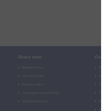
B
Direct naar
Over B
Weerstations
Bedrij
24 uurs radar
Veelge
Europa radar
Contac
7-daagse verwachting
Toegank
Satelliet Europa
Gebrui
Advert