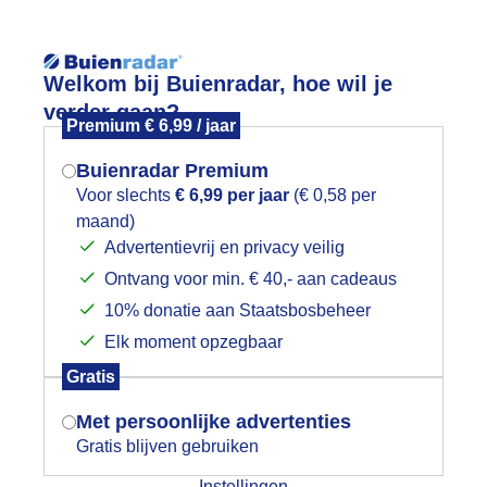
Reisinforma
Welkom bij Buienradar, hoe wil je
verder gaan?
Premium € 6,99 / jaar
Buienradar Premium
Voor slechts
€ 6,99 per jaar
(€ 0,58 per
wijd
Foto en video
Weerzine
maand)
Mogen we je locatie gebruiken voor
Advertentievrij en privacy veilig
het weer?
Zoeken in 
Ontvang voor min. € 40,- aan cadeaus
10% donatie aan Staatsbosbeheer
onkere en dreigende luchten boven D
Elk moment opzegbaar
Indien je hier nog geen akkoord op hebt
Gratis
gegeven, verschijnt er zo een pop-up uit
je browser waarin deze toestemming
Met persoonlijke advertenties
gevraagd wordt.
Gratis blijven gebruiken
Instellingen