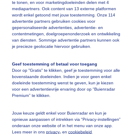
ekijk slideshow
te tonen, en voor marketingdoeleinden delen met 4
mediapartners. Ook content van 13 externe platformen
wordt enkel getoond met jouw toestemming. Onze 114
advertentie partners gebruiken cookies voor
gepersonaliseerde advertenties, advertentie- en
contentmetingen, doelgroepenonderzoek en ontwikkeling
van diensten. Sommige advertentie partners kunnen ook
Een moment geduld
je precieze geolocatie hiervoor gebruiken.
Geef toestemming of betaal voor toegang
uienradar
Mijn weer
Door op "Gratis" te klikken, geef je toestemming voor alle
bovenstaande doeleinden. Indien je voor geen enkel
fsgegevens
De Bilt
doeleinde toestemming wenst te geven, kun je kiezen
voor een advertentievrije ervaring door op “Buienradar
stelde vragen
Premium” te klikken.
t
elijkheid
Jouw keuze geldt enkel voor Buienradar en kun je
opnieuw aanpassen of intrekken via “Privacy-instellingen”
kersvoorwaarden
onderaan onze website of in het menu van onze app.
Lees meer in ons
privacy-
en
cookiebeleid
.
eren