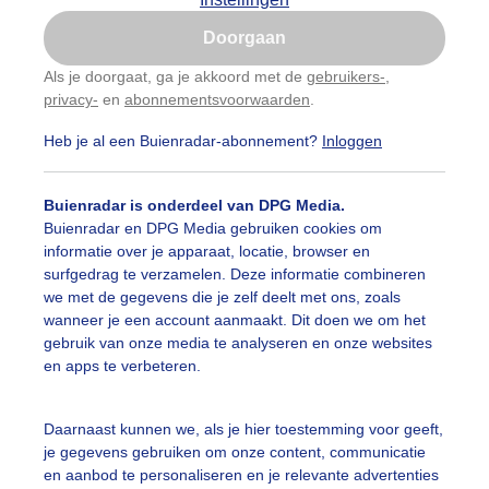
Is goed, toon de popup
Doorgaan
Nu niet, misschien later
Als je doorgaat, ga je akkoord met de
gebruikers-
,
privacy-
en
abonnementsvoorwaarden
.
Gebruik je Safari en wil je niet elke dag deze pop-up
zien?
Heb je al een Buienradar-abonnement?
Inloggen
Klik
hier
om dit aan te passen
Buienradar is onderdeel van DPG Media.
Buienradar en DPG Media gebruiken cookies om
informatie over je apparaat, locatie, browser en
surfgedrag te verzamelen. Deze informatie combineren
we met de gegevens die je zelf deelt met ons, zoals
.30 uur
wanneer je een account aanmaakt. Dit doen we om het
gebruik van onze media te analyseren en onze websites
r: Jan Simmes
Gemaakt: 04-09-2025, 90x bekeken
en apps te verbeteren.
egen
Wolken
Wind
Daarnaast kunnen we, als je hier toestemming voor geeft,
je gegevens gebruiken om onze content, communicatie
en aanbod te personaliseren en je relevante advertenties