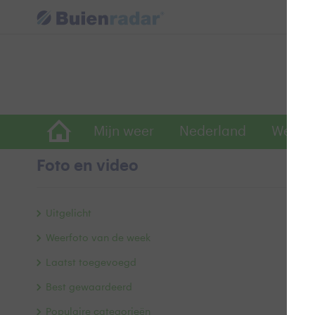
Mijn weer
Nederland
Wereld
Foto en video
D
Uitgelicht
Weerfoto van de week
Laatst toegevoegd
Best gewaardeerd
Populaire categorieën