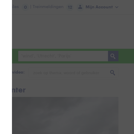
tie:
Files
| Treinmeldingen
Mijn Account
0
12
foto & video:
eventer