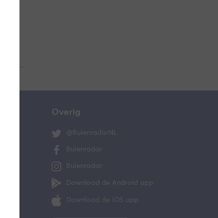
 aub...
Overig
@BuienradarNL
Buienradar
Buienradar
Download de Android app
Download de iOS app