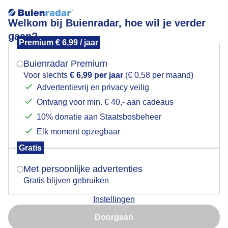
Welkom bij Buienradar, hoe wil je verder
gaan?
Premium € 6,99 / jaar
Mogen we je locatie gebruiken voor het
in de polder
weer?
Buienradar Premium
Voor slechts
€ 6,99 per jaar
(€ 0,58 per maand)
Advertentievrij en privacy veilig
Ontvang voor min. € 40,- aan cadeaus
Indien je hier nog geen akkoord op hebt gegeven,
verschijnt er zo een pop-up uit je browser waarin
10% donatie aan Staatsbosbeheer
deze toestemming gevraagd wordt.
Elk moment opzegbaar
Gratis
Is goed, toon de popup
Met persoonlijke advertenties
Gratis blijven gebruiken
zon blauw wolken 20 gr in de polder
Instellingen
Nu niet, misschien later
Door: Piet Grim
Gemaakt: 05-09-2025, 28x bekeken
Doorgaan
Gebruik je Safari en wil je niet elke dag deze pop-up zien?