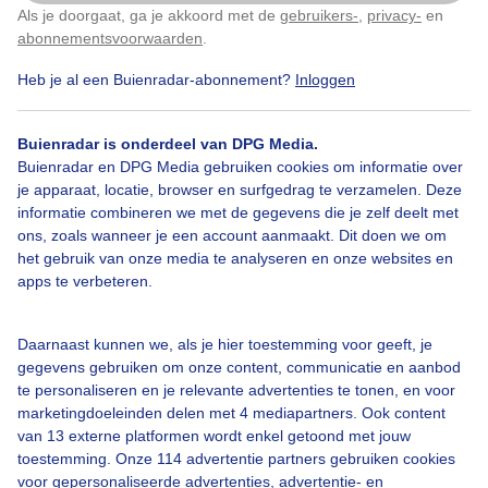
Als je doorgaat, ga je akkoord met de
gebruikers-
,
privacy-
en
Klik
hier
om dit aan te passen
abonnementsvoorwaarden
.
Heb je al een Buienradar-abonnement?
Inloggen
Zon
Wolken
Buienradar is onderdeel van DPG Media.
Buienradar en DPG Media gebruiken cookies om informatie over
Bekijk slideshow
je apparaat, locatie, browser en surfgedrag te verzamelen. Deze
informatie combineren we met de gegevens die je zelf deelt met
ons, zoals wanneer je een account aanmaakt. Dit doen we om
het gebruik van onze media te analyseren en onze websites en
apps te verbeteren.
Een moment geduld aub...
Daarnaast kunnen we, als je hier toestemming voor geeft, je
gegevens gebruiken om onze content, communicatie en aanbod
te personaliseren en je relevante advertenties te tonen, en voor
marketingdoeleinden delen met 4 mediapartners. Ook content
van 13 externe platformen wordt enkel getoond met jouw
toestemming. Onze 114 advertentie partners gebruiken cookies
voor gepersonaliseerde advertenties, advertentie- en
Over Buienradar