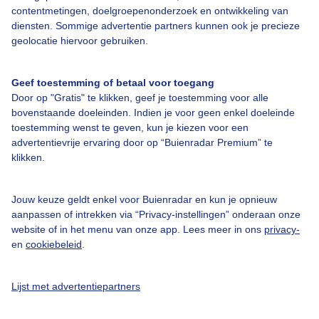
contentmetingen, doelgroepenonderzoek en ontwikkeling van
diensten. Sommige advertentie partners kunnen ook je precieze
Bedrijfsgegevens
geolocatie hiervoor gebruiken.
Veelgestelde vragen
Geef toestemming of betaal voor toegang
Contact
Door op "Gratis" te klikken, geef je toestemming voor alle
Toegankelijkheid
bovenstaande doeleinden. Indien je voor geen enkel doeleinde
toestemming wenst te geven, kun je kiezen voor een
Gebruikersvoorwaarden
advertentievrije ervaring door op “Buienradar Premium” te
klikken.
Adverteren
Buienradar Team
Jouw keuze geldt enkel voor Buienradar en kun je opnieuw
Privacy beleid
aanpassen of intrekken via “Privacy-instellingen” onderaan onze
website of in het menu van onze app. Lees meer in ons
privacy-
Cookie beleid
en
cookiebeleid
.
Privacy instellingen
Gratis weerdata
Lijst met advertentiepartners
@BuienradarNL