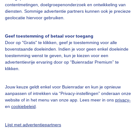
contentmetingen, doelgroepenonderzoek en ontwikkeling van
diensten. Sommige advertentie partners kunnen ook je precieze
geolocatie hiervoor gebruiken.
Geef toestemming of betaal voor toegang
Over Buienradar
Door op "Gratis" te klikken, geef je toestemming voor alle
bovenstaande doeleinden. Indien je voor geen enkel doeleinde
Bedrijfsgegevens
toestemming wenst te geven, kun je kiezen voor een
advertentievrije ervaring door op “Buienradar Premium” te
Veelgestelde vragen
klikken.
Contact
Toegankelijkheid
Jouw keuze geldt enkel voor Buienradar en kun je opnieuw
aanpassen of intrekken via “Privacy-instellingen” onderaan onze
Gebruikersvoorwaarden
website of in het menu van onze app. Lees meer in ons
privacy-
en
cookiebeleid
.
Adverteren
Buienradar Team
Lijst met advertentiepartners
Privacy beleid