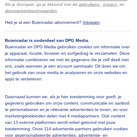
Als je doorgaat, ga je akkoord met de
gebruikers-
,
privacy-
en
Klik
hier
om dit aan te passen
abonnementsvoorwaarden
.
Zojuist Nog prachtig blauw
Heb je al een Buienradar-abonnement?
Inloggen
Door: Dilia van Zon
Gemaakt: 05-09-2025, 44x bekeken
Buienradar is onderdeel van DPG Media.
Buienradar en DPG Media gebruiken cookies om informatie over
je apparaat, locatie, browser en surfgedrag te verzamelen. Deze
informatie combineren we met de gegevens die je zelf deelt met
Blauwelucht
Zonnebloem
ons, zoals wanneer je een account aanmaakt. Dit doen we om
het gebruik van onze media te analyseren en onze websites en
apps te verbeteren.
Bekijk slideshow
Daarnaast kunnen we, als je hier toestemming voor geeft, je
gegevens gebruiken om onze content, communicatie en aanbod
te personaliseren en je relevante advertenties te tonen, en voor
marketingdoeleinden delen met 4 mediapartners. Ook content
van 13 externe platformen wordt enkel getoond met jouw
Een moment geduld aub...
toestemming. Onze 114 advertentie partners gebruiken cookies
voor gepersonaliseerde advertenties, advertentie- en