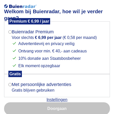
Welkom bij Buienradar, hoe wil je verder
gaan?
Premium € 6,99 / jaar
Mogen we je locatie gebruiken voor het
Lees meer.
weer?
Buienradar Premium
Goedemorgen
Voor slechts
€ 6,99 per jaar
(€ 0,58 per maand)
Advertentievrij en privacy veilig
Ontvang voor min. € 40,- aan cadeaus
Indien je hier nog geen akkoord op hebt gegeven,
verschijnt er zo een pop-up uit je browser waarin
10% donatie aan Staatsbosbeheer
deze toestemming gevraagd wordt.
Elk moment opzegbaar
Gratis
Is goed, toon de popup
Met persoonlijke advertenties
Gratis blijven gebruiken
Instellingen
Nu niet, misschien later
Doorgaan
Gebruik je Safari en wil je niet elke dag deze pop-up zien?