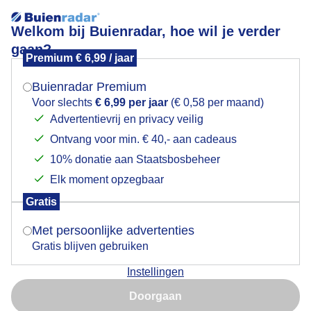
Welkom bij Buienradar, hoe wil je verder
gaan?
Premium € 6,99 / jaar
Mogen we je locatie gebruiken voor het
Lees meer.
weer?
Buienradar Premium
In het zonnetje.
Voor slechts
€ 6,99 per jaar
(€ 0,58 per maand)
Advertentievrij en privacy veilig
Ontvang voor min. € 40,- aan cadeaus
Indien je hier nog geen akkoord op hebt gegeven,
verschijnt er zo een pop-up uit je browser waarin
10% donatie aan Staatsbosbeheer
deze toestemming gevraagd wordt.
Elk moment opzegbaar
Gratis
Is goed, toon de popup
Met persoonlijke advertenties
Gratis blijven gebruiken
Instellingen
Nu niet, misschien later
Doorgaan
Gebruik je Safari en wil je niet elke dag deze pop-up zien?