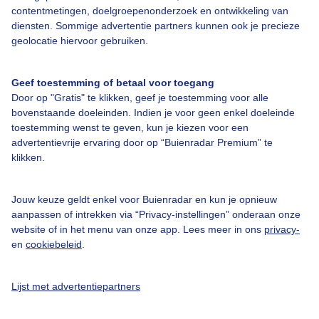
contentmetingen, doelgroepenonderzoek en ontwikkeling van
diensten. Sommige advertentie partners kunnen ook je precieze
geolocatie hiervoor gebruiken.
Over Buienradar
Geef toestemming of betaal voor toegang
Door op "Gratis" te klikken, geef je toestemming voor alle
Bedrijfsgegevens
bovenstaande doeleinden. Indien je voor geen enkel doeleinde
Veelgestelde vragen
toestemming wenst te geven, kun je kiezen voor een
advertentievrije ervaring door op “Buienradar Premium” te
Contact
klikken.
Toegankelijkheid
Gebruikersvoorwaarden
Jouw keuze geldt enkel voor Buienradar en kun je opnieuw
aanpassen of intrekken via “Privacy-instellingen” onderaan onze
Adverteren
website of in het menu van onze app. Lees meer in ons
privacy-
Buienradar Team
en
cookiebeleid
.
Privacy beleid
Lijst met advertentiepartners
Cookie beleid
Privacy instellingen