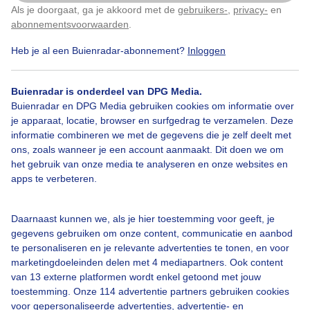
In het zonnetje.
Als je doorgaat, ga je akkoord met de
gebruikers-
,
privacy-
en
Klik
hier
om dit aan te passen
abonnementsvoorwaarden
.
Door: Ed van der Padt
Gemaakt: 04-09-2025, 25x bekeken
Heb je al een Buienradar-abonnement?
Inloggen
Buienradar is onderdeel van DPG Media.
Buienradar en DPG Media gebruiken cookies om informatie over
Zon
Wolken
Dieren
je apparaat, locatie, browser en surfgedrag te verzamelen. Deze
informatie combineren we met de gegevens die je zelf deelt met
ons, zoals wanneer je een account aanmaakt. Dit doen we om
het gebruik van onze media te analyseren en onze websites en
Bekijk slideshow
apps te verbeteren.
Daarnaast kunnen we, als je hier toestemming voor geeft, je
gegevens gebruiken om onze content, communicatie en aanbod
te personaliseren en je relevante advertenties te tonen, en voor
Een moment geduld aub...
marketingdoeleinden delen met 4 mediapartners. Ook content
van 13 externe platformen wordt enkel getoond met jouw
toestemming. Onze 114 advertentie partners gebruiken cookies
voor gepersonaliseerde advertenties, advertentie- en