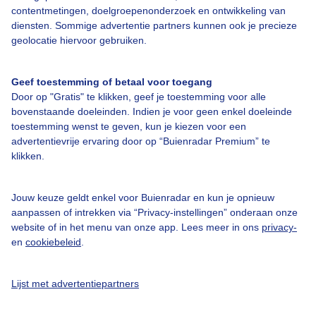
contentmetingen, doelgroepenonderzoek en ontwikkeling van
diensten. Sommige advertentie partners kunnen ook je precieze
Bedrijfsgegevens
geolocatie hiervoor gebruiken.
Veelgestelde vragen
Geef toestemming of betaal voor toegang
Contact
Door op "Gratis" te klikken, geef je toestemming voor alle
Toegankelijkheid
bovenstaande doeleinden. Indien je voor geen enkel doeleinde
toestemming wenst te geven, kun je kiezen voor een
Gebruikersvoorwaarden
advertentievrije ervaring door op “Buienradar Premium” te
Adverteren
klikken.
Buienradar Team
Jouw keuze geldt enkel voor Buienradar en kun je opnieuw
Privacy beleid
aanpassen of intrekken via “Privacy-instellingen” onderaan onze
Cookie beleid
website of in het menu van onze app. Lees meer in ons
privacy-
en
cookiebeleid
.
Privacy instellingen
Gratis weerdata
Lijst met advertentiepartners
@BuienradarNL