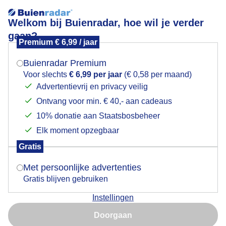
Welkom bij Buienradar, hoe wil je verder
gaan?
Premium € 6,99 / jaar
Mogen we je locatie gebruiken voor het
De meteorologische herfst is begonnen.
weer?
Buienradar Premium
Voor slechts
€ 6,99 per jaar
(€ 0,58 per maand)
Advertentievrij en privacy veilig
Ontvang voor min. € 40,- aan cadeaus
Indien je hier nog geen akkoord op hebt gegeven,
verschijnt er zo een pop-up uit je browser waarin
10% donatie aan Staatsbosbeheer
deze toestemming gevraagd wordt.
Elk moment opzegbaar
Gratis
Is goed, toon de popup
Met persoonlijke advertenties
Gratis blijven gebruiken
Wat ruikt het weer lekker in het bos.
Instellingen
Nu niet, misschien later
Door: Ed van Pelt.
Gemaakt: 01-09-2025, 1597x bekeken
Doorgaan
Gebruik je Safari en wil je niet elke dag deze pop-up zien?