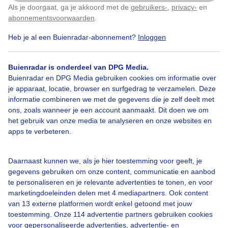
Als je doorgaat, ga je akkoord met de
gebruikers-
,
privacy-
en
Klik
hier
om dit aan te passen
abonnementsvoorwaarden
.
Herfst
Zon
Zonsopkomst
Heb je al een Buienradar-abonnement?
Inloggen
Buienradar is onderdeel van DPG Media.
Bekijk slideshow
Buienradar en DPG Media gebruiken cookies om informatie over
je apparaat, locatie, browser en surfgedrag te verzamelen. Deze
informatie combineren we met de gegevens die je zelf deelt met
ons, zoals wanneer je een account aanmaakt. Dit doen we om
het gebruik van onze media te analyseren en onze websites en
apps te verbeteren.
Een moment geduld aub...
Daarnaast kunnen we, als je hier toestemming voor geeft, je
gegevens gebruiken om onze content, communicatie en aanbod
te personaliseren en je relevante advertenties te tonen, en voor
marketingdoeleinden delen met 4 mediapartners. Ook content
van 13 externe platformen wordt enkel getoond met jouw
toestemming. Onze 114 advertentie partners gebruiken cookies
Over Buienradar
voor gepersonaliseerde advertenties, advertentie- en