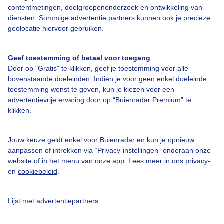
contentmetingen, doelgroepenonderzoek en ontwikkeling van
Veelgestelde vragen
diensten. Sommige advertentie partners kunnen ook je precieze
geolocatie hiervoor gebruiken.
Contact
Toegankelijkheid
Geef toestemming of betaal voor toegang
Gebruikersvoorwaarden
Door op "Gratis" te klikken, geef je toestemming voor alle
bovenstaande doeleinden. Indien je voor geen enkel doeleinde
Adverteren
toestemming wenst te geven, kun je kiezen voor een
Buienradar Team
advertentievrije ervaring door op “Buienradar Premium” te
klikken.
Privacy beleid
Cookie beleid
Jouw keuze geldt enkel voor Buienradar en kun je opnieuw
Privacy instellingen
aanpassen of intrekken via “Privacy-instellingen” onderaan onze
website of in het menu van onze app. Lees meer in ons
privacy-
Gratis weerdata
en
cookiebeleid
.
@BuienradarNL
Lijst met advertentiepartners
Buienradar
Buienradar