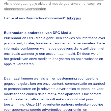
Als je doorgaat, ga je akkoord met de
gebruikers-
,
privacy-
en
Klik
hier
om dit aan te passen
abonnementsvoorwaarden
.
Heb je al een Buienradar-abonnement?
Inloggen
Bekijk slideshow
Buienradar is onderdeel van DPG Media.
Buienradar en DPG Media gebruiken cookies om informatie over
je apparaat, locatie, browser en surfgedrag te verzamelen. Deze
informatie combineren we met de gegevens die je zelf deelt met
ons, zoals wanneer je een account aanmaakt. Dit doen we om
Een moment geduld aub...
het gebruik van onze media te analyseren en onze websites en
apps te verbeteren.
Daarnaast kunnen we, als je hier toestemming voor geeft, je
gegevens gebruiken om onze content, communicatie en aanbod
te personaliseren en je relevante advertenties te tonen, en voor
marketingdoeleinden delen met 4 mediapartners. Ook content
Over Buienradar
van 13 externe platformen wordt enkel getoond met jouw
toestemming. Onze 114 advertentie partners gebruiken cookies
Bedrijfsgegevens
voor gepersonaliseerde advertenties, advertentie- en