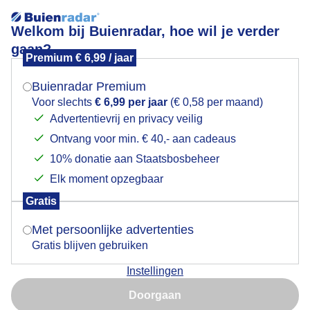
Welkom bij Buienradar, hoe wil je verder
gaan?
Premium € 6,99 / jaar
Mogen we je locatie gebruiken voor het
Even uitrusten van een mooie fietstocht.
weer?
Buienradar Premium
Voor slechts
€ 6,99 per jaar
(€ 0,58 per maand)
Advertentievrij en privacy veilig
Ontvang voor min. € 40,- aan cadeaus
Indien je hier nog geen akkoord op hebt gegeven,
verschijnt er zo een pop-up uit je browser waarin
10% donatie aan Staatsbosbeheer
deze toestemming gevraagd wordt.
Elk moment opzegbaar
Gratis
Is goed, toon de popup
Met persoonlijke advertenties
Gratis blijven gebruiken
Instellingen
Nu niet, misschien later
Door: Ed van Pelt.
Gemaakt: 23-02-2026, 24x bekeken
Doorgaan
Gebruik je Safari en wil je niet elke dag deze pop-up zien?