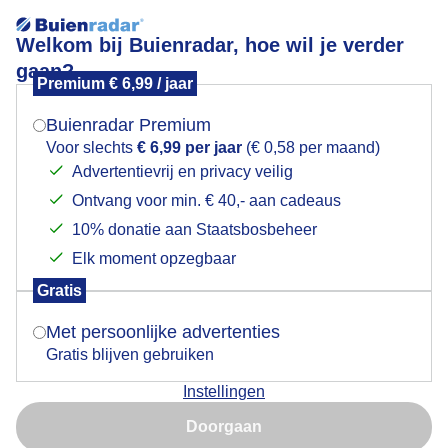
Welkom bij Buienradar, hoe wil je verder
gaan?
Premium € 6,99 / jaar
Mogen we je locatie gebruiken voor het
Vanmiddag al een eerste bui
weer?
Buienradar Premium
Voor slechts
€ 6,99 per jaar
(€ 0,58 per maand)
Advertentievrij en privacy veilig
Ontvang voor min. € 40,- aan cadeaus
Indien je hier nog geen akkoord op hebt gegeven,
verschijnt er zo een pop-up uit je browser waarin
10% donatie aan Staatsbosbeheer
deze toestemming gevraagd wordt.
Elk moment opzegbaar
Gratis
Is goed, toon de popup
Met persoonlijke advertenties
Gratis blijven gebruiken
Bui vanmiddag. Morgen meer?
Instellingen
Nu niet, misschien later
Door: Tim Zijlstra
Gemaakt: 27-08-2025, 130x bekeken
Doorgaan
Gebruik je Safari en wil je niet elke dag deze pop-up zien?