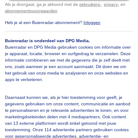
Als je doorgaat, ga je akkoord met de
gebruikers-
,
privacy-
en
Klik
hier
om dit aan te passen
abonnementsvoorwaarden
.
Heb je al een Buienradar-abonnement?
Inloggen
Zon
Regen
Wolken
Buienradar is onderdeel van DPG Media.
Buienradar en DPG Media gebruiken cookies om informatie over
Bekijk slideshow
je apparaat, locatie, browser en surfgedrag te verzamelen. Deze
informatie combineren we met de gegevens die je zelf deelt met
ons, zoals wanneer je een account aanmaakt. Dit doen we om
het gebruik van onze media te analyseren en onze websites en
apps te verbeteren.
Een moment geduld aub...
Daarnaast kunnen we, als je hier toestemming voor geeft, je
gegevens gebruiken om onze content, communicatie en aanbod
te personaliseren en je relevante advertenties te tonen, en voor
marketingdoeleinden delen met 4 mediapartners. Ook content
van 13 externe platformen wordt enkel getoond met jouw
toestemming. Onze 114 advertentie partners gebruiken cookies
voor gepersonaliseerde advertenties, advertentie- en
Over Buienradar