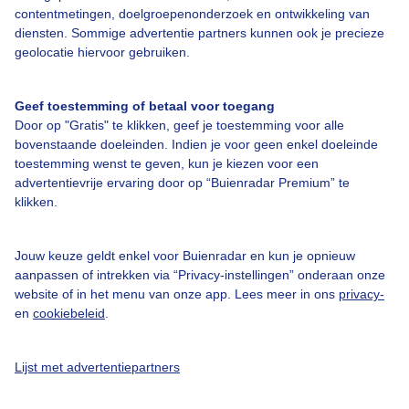
contentmetingen, doelgroepenonderzoek en ontwikkeling van
diensten. Sommige advertentie partners kunnen ook je precieze
Bedrijfsgegevens
geolocatie hiervoor gebruiken.
Veelgestelde vragen
Geef toestemming of betaal voor toegang
Contact
Door op "Gratis" te klikken, geef je toestemming voor alle
Toegankelijkheid
bovenstaande doeleinden. Indien je voor geen enkel doeleinde
toestemming wenst te geven, kun je kiezen voor een
Gebruikersvoorwaarden
advertentievrije ervaring door op “Buienradar Premium” te
klikken.
Adverteren
Buienradar Team
Jouw keuze geldt enkel voor Buienradar en kun je opnieuw
Privacy beleid
aanpassen of intrekken via “Privacy-instellingen” onderaan onze
website of in het menu van onze app. Lees meer in ons
privacy-
Cookie beleid
en
cookiebeleid
.
Privacy instellingen
Gratis weerdata
Lijst met advertentiepartners
@BuienradarNL