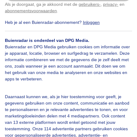
Als je doorgaat, ga je akkoord met de
gebruikers-
,
privacy-
en
Klik
hier
om dit aan te passen
Zon
Wolken
Wind
abonnementsvoorwaarden
.
Heb je al een Buienradar-abonnement?
Inloggen
Bekijk slideshow
Buienradar is onderdeel van DPG Media.
Buienradar en DPG Media gebruiken cookies om informatie over
je apparaat, locatie, browser en surfgedrag te verzamelen. Deze
informatie combineren we met de gegevens die je zelf deelt met
ons, zoals wanneer je een account aanmaakt. Dit doen we om
het gebruik van onze media te analyseren en onze websites en
Een moment geduld aub...
apps te verbeteren.
Daarnaast kunnen we, als je hier toestemming voor geeft, je
gegevens gebruiken om onze content, communicatie en aanbod
te personaliseren en je relevante advertenties te tonen, en voor
marketingdoeleinden delen met 4 mediapartners. Ook content
van 13 externe platformen wordt enkel getoond met jouw
Over Buienradar
toestemming. Onze 114 advertentie partners gebruiken cookies
voor gepersonaliseerde advertenties, advertentie- en