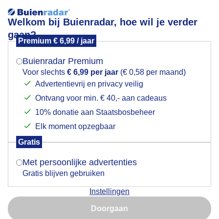
Welkom bij Buienradar, hoe wil je verder
gaan?
Premium € 6,99 / jaar
Mogen we je locatie gebruiken voor het
Zon breekt door de prachtige wolkenlucht
weer?
Buienradar Premium
Voor slechts
€ 6,99 per jaar
(€ 0,58 per maand)
Advertentievrij en privacy veilig
Ontvang voor min. € 40,- aan cadeaus
Indien je hier nog geen akkoord op hebt gegeven,
verschijnt er zo een pop-up uit je browser waarin
10% donatie aan Staatsbosbeheer
deze toestemming gevraagd wordt.
Elk moment opzegbaar
Gratis
Is goed, toon de popup
Met persoonlijke advertenties
Zon breekt door de prachtige wolkenlucht door
Gratis blijven gebruiken
Door: Carolien Hagenbeek
Gemaakt: 26-08-2025, 28x bekeken
Instellingen
Nu niet, misschien later
Doorgaan
Gebruik je Safari en wil je niet elke dag deze pop-up zien?