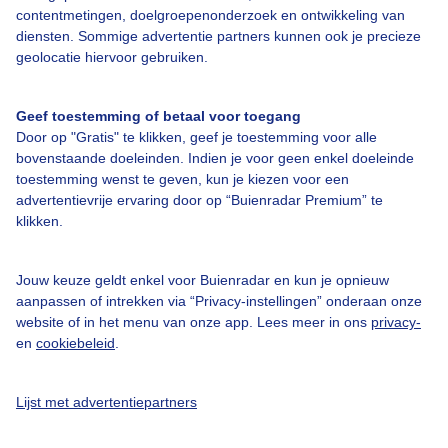
Bedrijfsgegevens
contentmetingen, doelgroepenonderzoek en ontwikkeling van
diensten. Sommige advertentie partners kunnen ook je precieze
Veelgestelde vragen
geolocatie hiervoor gebruiken.
Contact
Toegankelijkheid
Geef toestemming of betaal voor toegang
Door op "Gratis" te klikken, geef je toestemming voor alle
Gebruikersvoorwaarden
bovenstaande doeleinden. Indien je voor geen enkel doeleinde
toestemming wenst te geven, kun je kiezen voor een
Adverteren
advertentievrije ervaring door op “Buienradar Premium” te
Buienradar Team
klikken.
Privacy beleid
Jouw keuze geldt enkel voor Buienradar en kun je opnieuw
Cookie beleid
aanpassen of intrekken via “Privacy-instellingen” onderaan onze
Privacy instellingen
website of in het menu van onze app. Lees meer in ons
privacy-
en
cookiebeleid
.
Gratis weerdata
@BuienradarNL
Lijst met advertentiepartners
Buienradar