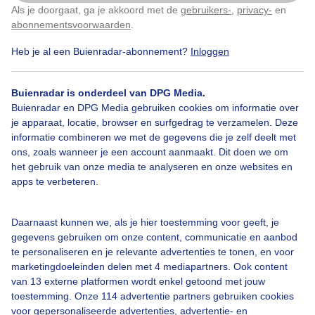
Als je doorgaat, ga je akkoord met de
gebruikers-
,
privacy-
en
Klik
hier
om dit aan te passen
abonnementsvoorwaarden
.
Heb je al een Buienradar-abonnement?
Inloggen
Zon
Wolken
Zonsondergang
Buienradar is onderdeel van DPG Media.
Buienradar en DPG Media gebruiken cookies om informatie over
Bekijk slideshow
je apparaat, locatie, browser en surfgedrag te verzamelen. Deze
informatie combineren we met de gegevens die je zelf deelt met
ons, zoals wanneer je een account aanmaakt. Dit doen we om
het gebruik van onze media te analyseren en onze websites en
apps te verbeteren.
Een moment geduld aub...
Daarnaast kunnen we, als je hier toestemming voor geeft, je
gegevens gebruiken om onze content, communicatie en aanbod
te personaliseren en je relevante advertenties te tonen, en voor
marketingdoeleinden delen met 4 mediapartners. Ook content
van 13 externe platformen wordt enkel getoond met jouw
toestemming. Onze 114 advertentie partners gebruiken cookies
voor gepersonaliseerde advertenties, advertentie- en