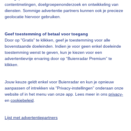
Over Buienradar
contentmetingen, doelgroepenonderzoek en ontwikkeling van
diensten. Sommige advertentie partners kunnen ook je precieze
geolocatie hiervoor gebruiken.
Bedrijfsgegevens
Veelgestelde vragen
Geef toestemming of betaal voor toegang
Contact
Door op "Gratis" te klikken, geef je toestemming voor alle
bovenstaande doeleinden. Indien je voor geen enkel doeleinde
Toegankelijkheid
toestemming wenst te geven, kun je kiezen voor een
Gebruikersvoorwaarden
advertentievrije ervaring door op “Buienradar Premium” te
klikken.
Adverteren
Buienradar Team
Jouw keuze geldt enkel voor Buienradar en kun je opnieuw
Privacy beleid
aanpassen of intrekken via “Privacy-instellingen” onderaan onze
website of in het menu van onze app. Lees meer in ons
privacy-
Cookie beleid
en
cookiebeleid
.
Privacy instellingen
Gratis weerdata
Lijst met advertentiepartners