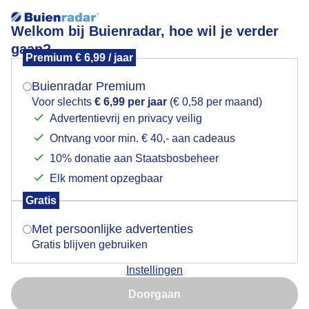
Welkom bij Buienradar, hoe wil je verder
gaan?
Premium € 6,99 / jaar
Mogen we je locatie gebruiken voor het
Zonsondergang
weer?
Buienradar Premium
Voor slechts
€ 6,99 per jaar
(€ 0,58 per maand)
Advertentievrij en privacy veilig
Ontvang voor min. € 40,- aan cadeaus
Indien je hier nog geen akkoord op hebt gegeven,
verschijnt er zo een pop-up uit je browser waarin
10% donatie aan Staatsbosbeheer
deze toestemming gevraagd wordt.
Elk moment opzegbaar
Gratis
Is goed, toon de popup
Met persoonlijke advertenties
Gratis blijven gebruiken
Zonsondergang
Instellingen
Nu niet, misschien later
Doorgaan
Door: Sandra Vos
Gemaakt: 14-08-2025, 42x bekeken
Gebruik je Safari en wil je niet elke dag deze pop-up zien?