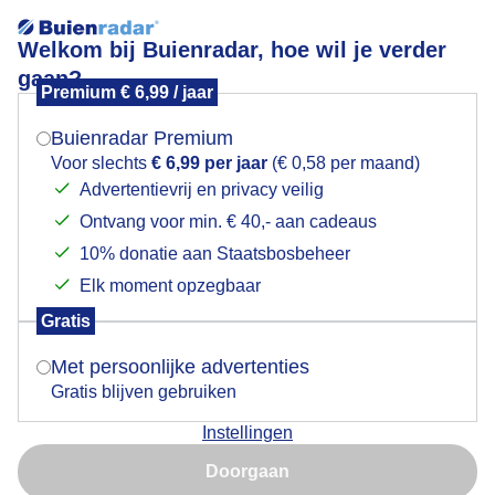
Welkom bij Buienradar, hoe wil je verder
gaan?
Premium € 6,99 / jaar
Mogen we je locatie gebruiken voor het
Terrassen vullen zich langzaam. Schaduw is in trek!
weer?
Buienradar Premium
Voor slechts
€ 6,99 per jaar
(€ 0,58 per maand)
Advertentievrij en privacy veilig
Ontvang voor min. € 40,- aan cadeaus
Indien je hier nog geen akkoord op hebt gegeven,
verschijnt er zo een pop-up uit je browser waarin
10% donatie aan Staatsbosbeheer
deze toestemming gevraagd wordt.
Elk moment opzegbaar
Gratis
Is goed, toon de popup
Met persoonlijke advertenties
Gratis blijven gebruiken
Te warm in de zon. Schaduwplekken lopen vol.
Instellingen
Nu niet, misschien later
Door: Gijs Bastianen
Gemaakt: 14-08-2025, 42x bekeken
Doorgaan
Gebruik je Safari en wil je niet elke dag deze pop-up zien?