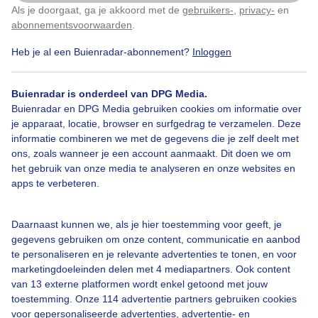
Als je doorgaat, ga je akkoord met de
gebruikers-
,
privacy-
en
Klik
hier
om dit aan te passen
abonnementsvoorwaarden
.
Heb je al een Buienradar-abonnement?
Inloggen
Zon
Buienradar is onderdeel van DPG Media.
Buienradar en DPG Media gebruiken cookies om informatie over
Bekijk slideshow
je apparaat, locatie, browser en surfgedrag te verzamelen. Deze
informatie combineren we met de gegevens die je zelf deelt met
ons, zoals wanneer je een account aanmaakt. Dit doen we om
het gebruik van onze media te analyseren en onze websites en
apps te verbeteren.
Een moment geduld aub...
Daarnaast kunnen we, als je hier toestemming voor geeft, je
gegevens gebruiken om onze content, communicatie en aanbod
te personaliseren en je relevante advertenties te tonen, en voor
marketingdoeleinden delen met 4 mediapartners. Ook content
van 13 externe platformen wordt enkel getoond met jouw
toestemming. Onze 114 advertentie partners gebruiken cookies
voor gepersonaliseerde advertenties, advertentie- en
Over Buienradar