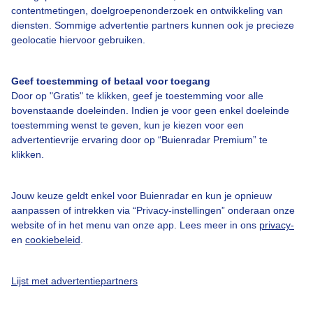
contentmetingen, doelgroepenonderzoek en ontwikkeling van
diensten. Sommige advertentie partners kunnen ook je precieze
Bedrijfsgegevens
geolocatie hiervoor gebruiken.
Veelgestelde vragen
Geef toestemming of betaal voor toegang
Contact
Door op "Gratis" te klikken, geef je toestemming voor alle
Toegankelijkheid
bovenstaande doeleinden. Indien je voor geen enkel doeleinde
toestemming wenst te geven, kun je kiezen voor een
Gebruikersvoorwaarden
advertentievrije ervaring door op “Buienradar Premium” te
klikken.
Adverteren
Buienradar Team
Jouw keuze geldt enkel voor Buienradar en kun je opnieuw
Privacy beleid
aanpassen of intrekken via “Privacy-instellingen” onderaan onze
website of in het menu van onze app. Lees meer in ons
privacy-
Cookie beleid
en
cookiebeleid
.
Privacy instellingen
Gratis weerdata
Lijst met advertentiepartners
@BuienradarNL