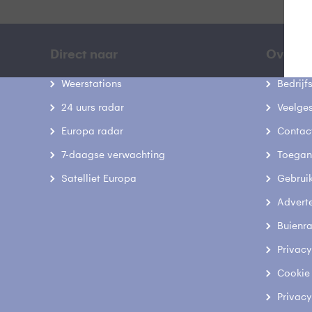
Direct naar
Over B
Weerstations
Bedrij
24 uurs radar
Veelge
Europa radar
Contac
7-daagse verwachting
Toegank
Satelliet Europa
Gebrui
Advert
Buienr
Privacy
Cookie
Privacy