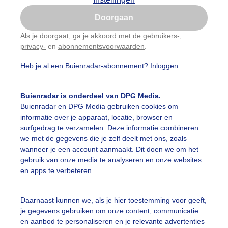
Is goed, toon de popup
Doorgaan
Nu niet, misschien later
Als je doorgaat, ga je akkoord met de
gebruikers-
,
privacy-
en
abonnementsvoorwaarden
.
Gebruik je Safari en wil je niet elke dag deze pop-up
zien?
Heb je al een Buienradar-abonnement?
Inloggen
Klik
hier
om dit aan te passen
Buienradar is onderdeel van DPG Media.
Buienradar en DPG Media gebruiken cookies om
informatie over je apparaat, locatie, browser en
surfgedrag te verzamelen. Deze informatie combineren
we met de gegevens die je zelf deelt met ons, zoals
wanneer je een account aanmaakt. Dit doen we om het
gebruik van onze media te analyseren en onze websites
en apps te verbeteren.
Daarnaast kunnen we, als je hier toestemming voor geeft,
je gegevens gebruiken om onze content, communicatie
en aanbod te personaliseren en je relevante advertenties