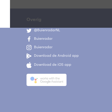
Overig
@BuienradarNL
Buienradar
Buienradar
Download de Android app
Download de iOS app