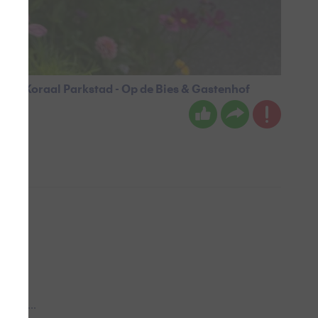
van Koraal Parkstad - Op de Bies & Gastenhof
 aub...