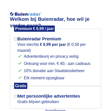
Reisinforma
Welkom bij Buienradar, hoe wil je
verder gaan?
Premium € 6,99 / jaar
Buienradar Premium
Voor slechts
€ 6,99 per jaar
(€ 0,58 per
wijd
Foto en video
Weerzine
maand)
Mogen we je locatie gebruiken voor
Advertentievrij en privacy veilig
het weer?
Zoeken in 
Ontvang voor min. € 40,- aan cadeaus
10% donatie aan Staatsbosbeheer
eer een warm weertje vandaag op de 
Elk moment opzegbaar
oraal Parkstad - Op de Bies & Gasten
Indien je hier nog geen akkoord op hebt
Gratis
gegeven, verschijnt er zo een pop-up uit
je browser waarin deze toestemming
Met persoonlijke advertenties
gevraagd wordt.
Gratis blijven gebruiken
Instellingen