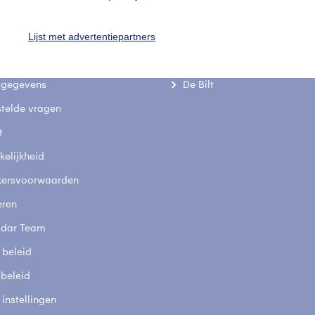
Lijst met advertentiepartners
uienradar
Mijn weer
fsgegevens
De Bilt
stelde vragen
t
elijkheid
kersvoorwaarden
eren
adar Team
 beleid
 beleid
 instellingen