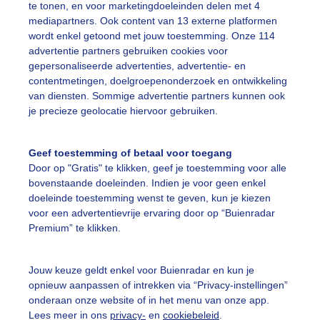
te tonen, en voor marketingdoeleinden delen met 4
mediapartners. Ook content van 13 externe platformen
wordt enkel getoond met jouw toestemming. Onze 114
advertentie partners gebruiken cookies voor
gepersonaliseerde advertenties, advertentie- en
contentmetingen, doelgroepenonderzoek en ontwikkeling
r een warm weertje vandaag op de boerderij het hoefveld 
van diensten. Sommige advertentie partners kunnen ook
je precieze geolocatie hiervoor gebruiken.
r: Sven Berends
Gemaakt: 14-08-2025, 41x bekeken
Geef toestemming of betaal voor toegang
omer
Zon
Wolken
Door op "Gratis" te klikken, geef je toestemming voor alle
bovenstaande doeleinden. Indien je voor geen enkel
doeleinde toestemming wenst te geven, kun je kiezen
ekijk slideshow
voor een advertentievrije ervaring door op “Buienradar
Premium” te klikken.
Jouw keuze geldt enkel voor Buienradar en kun je
opnieuw aanpassen of intrekken via “Privacy-instellingen”
onderaan onze website of in het menu van onze app.
Een moment geduld
Lees meer in ons
privacy-
en
cookiebeleid
.