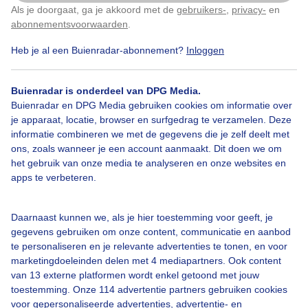
Als je doorgaat, ga je akkoord met de
gebruikers-
,
privacy-
en
Klik
hier
om dit aan te passen
abonnementsvoorwaarden
.
Avondzon
Zonnebloem
Heb je al een Buienradar-abonnement?
Inloggen
Buienradar is onderdeel van DPG Media.
Bekijk slideshow
Buienradar en DPG Media gebruiken cookies om informatie over
je apparaat, locatie, browser en surfgedrag te verzamelen. Deze
informatie combineren we met de gegevens die je zelf deelt met
ons, zoals wanneer je een account aanmaakt. Dit doen we om
het gebruik van onze media te analyseren en onze websites en
apps te verbeteren.
Een moment geduld aub...
Daarnaast kunnen we, als je hier toestemming voor geeft, je
gegevens gebruiken om onze content, communicatie en aanbod
te personaliseren en je relevante advertenties te tonen, en voor
marketingdoeleinden delen met 4 mediapartners. Ook content
van 13 externe platformen wordt enkel getoond met jouw
toestemming. Onze 114 advertentie partners gebruiken cookies
Over Buienradar
voor gepersonaliseerde advertenties, advertentie- en