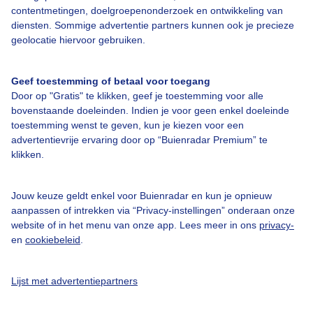
contentmetingen, doelgroepenonderzoek en ontwikkeling van
Bedrijfsgegevens
diensten. Sommige advertentie partners kunnen ook je precieze
geolocatie hiervoor gebruiken.
Veelgestelde vragen
Contact
Geef toestemming of betaal voor toegang
Toegankelijkheid
Door op "Gratis" te klikken, geef je toestemming voor alle
bovenstaande doeleinden. Indien je voor geen enkel doeleinde
Gebruikersvoorwaarden
toestemming wenst te geven, kun je kiezen voor een
advertentievrije ervaring door op “Buienradar Premium” te
Adverteren
klikken.
Buienradar Team
Privacy beleid
Jouw keuze geldt enkel voor Buienradar en kun je opnieuw
aanpassen of intrekken via “Privacy-instellingen” onderaan onze
Cookie beleid
website of in het menu van onze app. Lees meer in ons
privacy-
Privacy instellingen
en
cookiebeleid
.
Gratis weerdata
Lijst met advertentiepartners
@BuienradarNL