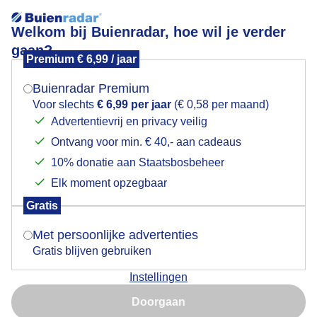
Welkom bij Buienradar, hoe wil je verder
gaan?
Premium € 6,99 / jaar
Mogen we je locatie gebruiken voor het
Avondzon
weer?
Buienradar Premium
Voor slechts
€ 6,99 per jaar
(€ 0,58 per maand)
Advertentievrij en privacy veilig
Ontvang voor min. € 40,- aan cadeaus
Indien je hier nog geen akkoord op hebt gegeven,
verschijnt er zo een pop-up uit je browser waarin
10% donatie aan Staatsbosbeheer
deze toestemming gevraagd wordt.
Elk moment opzegbaar
Gratis
Is goed, toon de popup
Met persoonlijke advertenties
Gratis blijven gebruiken
Instellingen
Nu niet, misschien later
Door: Jolanda Pelkmans
Gemaakt: 12-08-2025, 67x bekeken
Doorgaan
Gebruik je Safari en wil je niet elke dag deze pop-up zien?