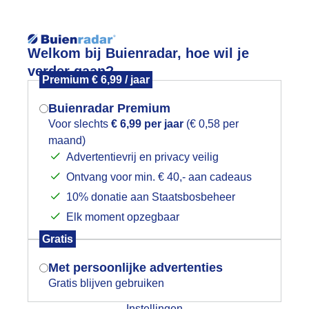
Reisinforma
Welkom bij Buienradar, hoe wil je
verder gaan?
Premium € 6,99 / jaar
Buienradar Premium
Voor slechts
€ 6,99 per jaar
(€ 0,58 per
wijd
Foto en video
Weerzine
maand)
Mogen we je locatie gebruiken voor
Advertentievrij en privacy veilig
het weer?
Zoeken in 
Ontvang voor min. € 40,- aan cadeaus
10% donatie aan Staatsbosbeheer
 het bos is het uit te houden
Elk moment opzegbaar
Indien je hier nog geen akkoord op hebt
Gratis
gegeven, verschijnt er zo een pop-up uit
je browser waarin deze toestemming
Met persoonlijke advertenties
gevraagd wordt.
Gratis blijven gebruiken
Instellingen