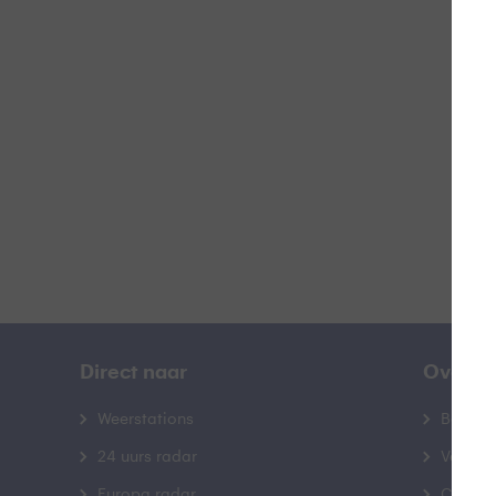
#
B
Direct naar
Over B
Weerstations
Bedrij
24 uurs radar
Veelge
Europa radar
Contac