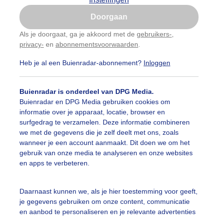
Is goed, toon de popup
Doorgaan
Nu niet, misschien later
Als je doorgaat, ga je akkoord met de
gebruikers-
,
privacy-
en
abonnementsvoorwaarden
.
Gebruik je Safari en wil je niet elke dag deze pop-up
zien?
Heb je al een Buienradar-abonnement?
Inloggen
Klik
hier
om dit aan te passen
Buienradar is onderdeel van DPG Media.
Buienradar en DPG Media gebruiken cookies om
informatie over je apparaat, locatie, browser en
surfgedrag te verzamelen. Deze informatie combineren
we met de gegevens die je zelf deelt met ons, zoals
wanneer je een account aanmaakt. Dit doen we om het
gebruik van onze media te analyseren en onze websites
en apps te verbeteren.
rme dag vandaag
Daarnaast kunnen we, als je hier toestemming voor geeft,
je gegevens gebruiken om onze content, communicatie
r: Francien Tax
Gemaakt: 11-08-2025, 44x bekeken
en aanbod te personaliseren en je relevante advertenties