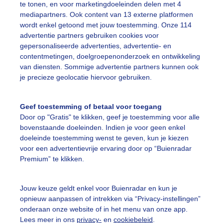
te tonen, en voor marketingdoeleinden delen met 4
mediapartners. Ook content van 13 externe platformen
warmedag
Zomer
Zon
wordt enkel getoond met jouw toestemming. Onze 114
advertentie partners gebruiken cookies voor
gepersonaliseerde advertenties, advertentie- en
ekijk slideshow
contentmetingen, doelgroepenonderzoek en ontwikkeling
van diensten. Sommige advertentie partners kunnen ook
je precieze geolocatie hiervoor gebruiken.
Geef toestemming of betaal voor toegang
Door op "Gratis" te klikken, geef je toestemming voor alle
Een moment geduld
bovenstaande doeleinden. Indien je voor geen enkel
doeleinde toestemming wenst te geven, kun je kiezen
voor een advertentievrije ervaring door op “Buienradar
Premium” te klikken.
uienradar
Mijn weer
Jouw keuze geldt enkel voor Buienradar en kun je
fsgegevens
De Bilt
opnieuw aanpassen of intrekken via “Privacy-instellingen”
stelde vragen
onderaan onze website of in het menu van onze app.
Lees meer in ons
privacy-
en
cookiebeleid
.
t