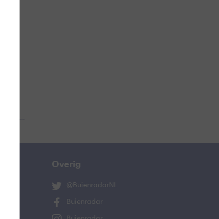
 aub...
Overig
@BuienradarNL
Buienradar
Buienradar