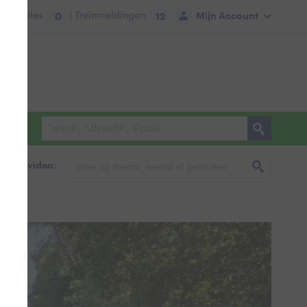
tie:
Files
| Treinmeldingen
Mijn Account
0
12
foto & video: