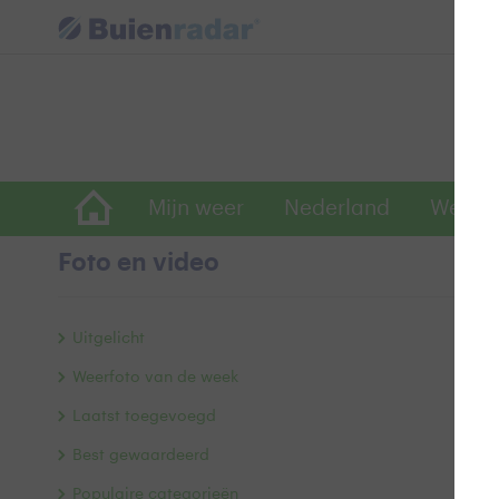
Mijn weer
Nederland
Wereld
Foto en video
In
Uitgelicht
Weerfoto van de week
Laatst toegevoegd
Best gewaardeerd
Populaire categorieën