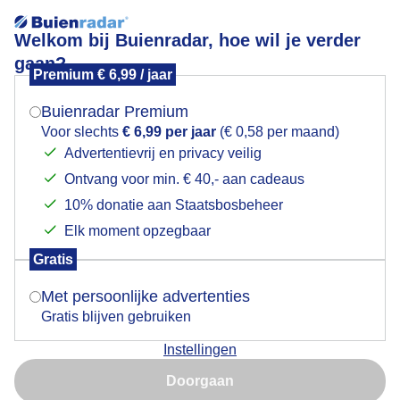
Welkom bij Buienradar, hoe wil je verder
gaan?
Premium € 6,99 / jaar
Mogen we je locatie gebruiken voor het
na de strand zesdaagse..moet je nog wel even je
weer?
bagage opzoeken,die op een verzamelpunt staat
Buienradar Premium
,vlakbij de finish
Voor slechts
€ 6,99 per jaar
(€ 0,58 per maand)
Advertentievrij en privacy veilig
Ontvang voor min. € 40,- aan cadeaus
Indien je hier nog geen akkoord op hebt gegeven,
verschijnt er zo een pop-up uit je browser waarin
10% donatie aan Staatsbosbeheer
deze toestemming gevraagd wordt.
Elk moment opzegbaar
Gratis
Is goed, toon de popup
Met persoonlijke advertenties
Gratis blijven gebruiken
Instellingen
Nu niet, misschien later
Doorgaan
Gebruik je Safari en wil je niet elke dag deze pop-up zien?