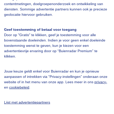
contentmetingen, doelgroepenonderzoek en ontwikkeling van
diensten. Sommige advertentie partners kunnen ook je precieze
geolocatie hiervoor gebruiken.
Geef toestemming of betaal voor toegang
Over Buienradar
Door op "Gratis" te klikken, geef je toestemming voor alle
bovenstaande doeleinden. Indien je voor geen enkel doeleinde
toestemming wenst te geven, kun je kiezen voor een
Bedrijfsgegevens
advertentievrije ervaring door op “Buienradar Premium” te
klikken.
Veelgestelde vragen
Contact
Jouw keuze geldt enkel voor Buienradar en kun je opnieuw
Toegankelijkheid
aanpassen of intrekken via “Privacy-instellingen” onderaan onze
website of in het menu van onze app. Lees meer in ons
privacy-
Gebruikersvoorwaarden
en
cookiebeleid
.
Adverteren
Buienradar Team
Lijst met advertentiepartners
Privacy beleid