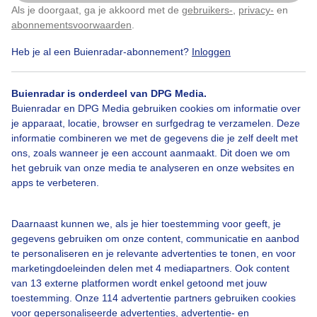
Als je doorgaat, ga je akkoord met de
gebruikers-
,
privacy-
en
Klik
hier
om dit aan te passen
abonnementsvoorwaarden
.
soms klaart het even op maar is veelal grijs vandaag
maar wel heerlijke temperatuur
Heb je al een Buienradar-abonnement?
Inloggen
Door: Nel van Es
Gemaakt: 26-07-2025, 100x bekeken
Buienradar is onderdeel van DPG Media.
Buienradar en DPG Media gebruiken cookies om informatie over
je apparaat, locatie, browser en surfgedrag te verzamelen. Deze
informatie combineren we met de gegevens die je zelf deelt met
Strand6daagse
Bagage
Grijsweer
ons, zoals wanneer je een account aanmaakt. Dit doen we om
het gebruik van onze media te analyseren en onze websites en
apps te verbeteren.
Bekijk slideshow
Daarnaast kunnen we, als je hier toestemming voor geeft, je
gegevens gebruiken om onze content, communicatie en aanbod
te personaliseren en je relevante advertenties te tonen, en voor
marketingdoeleinden delen met 4 mediapartners. Ook content
van 13 externe platformen wordt enkel getoond met jouw
toestemming. Onze 114 advertentie partners gebruiken cookies
Een moment geduld aub...
voor gepersonaliseerde advertenties, advertentie- en