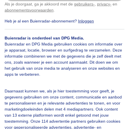
Door: Cees de Goede
Gemaakt: 21-07-2025, 254x bekeken
Als je doorgaat, ga je akkoord met de
gebruikers-
,
privacy-
en
Klik
hier
om dit aan te passen
abonnementsvoorwaarden
.
Heb je al een Buienradar-abonnement?
Inloggen
Zon
Regen
Wolken
Buienradar is onderdeel van DPG Media.
Buienradar en DPG Media gebruiken cookies om informatie over
je apparaat, locatie, browser en surfgedrag te verzamelen. Deze
Bekijk slideshow
informatie combineren we met de gegevens die je zelf deelt met
ons, zoals wanneer je een account aanmaakt. Dit doen we om
het gebruik van onze media te analyseren en onze websites en
apps te verbeteren.
Daarnaast kunnen we, als je hier toestemming voor geeft, je
Een moment geduld aub...
gegevens gebruiken om onze content, communicatie en aanbod
te personaliseren en je relevante advertenties te tonen, en voor
marketingdoeleinden delen met 4 mediapartners. Ook content
van 13 externe platformen wordt enkel getoond met jouw
toestemming. Onze 114 advertentie partners gebruiken cookies
voor gepersonaliseerde advertenties, advertentie- en