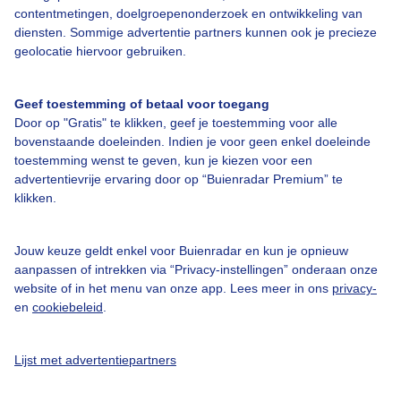
contentmetingen, doelgroepenonderzoek en ontwikkeling van
Over Buienradar
diensten. Sommige advertentie partners kunnen ook je precieze
geolocatie hiervoor gebruiken.
Bedrijfsgegevens
Veelgestelde vragen
Geef toestemming of betaal voor toegang
Door op "Gratis" te klikken, geef je toestemming voor alle
Contact
bovenstaande doeleinden. Indien je voor geen enkel doeleinde
toestemming wenst te geven, kun je kiezen voor een
Toegankelijkheid
advertentievrije ervaring door op “Buienradar Premium” te
Gebruikersvoorwaarden
klikken.
Adverteren
Jouw keuze geldt enkel voor Buienradar en kun je opnieuw
Buienradar Team
aanpassen of intrekken via “Privacy-instellingen” onderaan onze
Privacy beleid
website of in het menu van onze app. Lees meer in ons
privacy-
en
cookiebeleid
.
Cookie beleid
Privacy instellingen
Lijst met advertentiepartners
Gratis weerdata