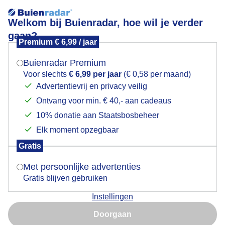
Welkom bij Buienradar, hoe wil je verder
gaan?
Premium € 6,99 / jaar
Mogen we je locatie gebruiken voor het
Onweer op komst
weer?
Buienradar Premium
Voor slechts
€ 6,99 per jaar
(€ 0,58 per maand)
Advertentievrij en privacy veilig
Ontvang voor min. € 40,- aan cadeaus
Indien je hier nog geen akkoord op hebt gegeven,
verschijnt er zo een pop-up uit je browser waarin
10% donatie aan Staatsbosbeheer
deze toestemming gevraagd wordt.
Elk moment opzegbaar
Gratis
Is goed, toon de popup
Met persoonlijke advertenties
Gratis blijven gebruiken
Instellingen
Nu niet, misschien later
Spectaculaire lucht en licht
Doorgaan
Gebruik je Safari en wil je niet elke dag deze pop-up zien?