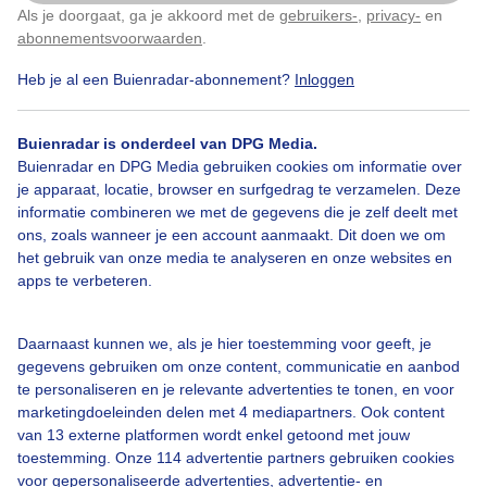
Als je doorgaat, ga je akkoord met de
gebruikers-
,
privacy-
en
Door: Joost Verstraaten
Gemaakt: 20-07-2025, 102x bekeken
Klik
hier
om dit aan te passen
abonnementsvoorwaarden
.
Heb je al een Buienradar-abonnement?
Inloggen
Zomer
Wolken
Buienradar is onderdeel van DPG Media.
Buienradar en DPG Media gebruiken cookies om informatie over
je apparaat, locatie, browser en surfgedrag te verzamelen. Deze
informatie combineren we met de gegevens die je zelf deelt met
Bekijk slideshow
ons, zoals wanneer je een account aanmaakt. Dit doen we om
het gebruik van onze media te analyseren en onze websites en
apps te verbeteren.
Daarnaast kunnen we, als je hier toestemming voor geeft, je
Een moment geduld aub...
gegevens gebruiken om onze content, communicatie en aanbod
te personaliseren en je relevante advertenties te tonen, en voor
marketingdoeleinden delen met 4 mediapartners. Ook content
van 13 externe platformen wordt enkel getoond met jouw
toestemming. Onze 114 advertentie partners gebruiken cookies
voor gepersonaliseerde advertenties, advertentie- en