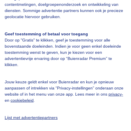
contentmetingen, doelgroepenonderzoek en ontwikkeling van
Over Buienradar
diensten. Sommige advertentie partners kunnen ook je precieze
geolocatie hiervoor gebruiken.
Bedrijfsgegevens
Geef toestemming of betaal voor toegang
Veelgestelde vragen
Door op "Gratis" te klikken, geef je toestemming voor alle
bovenstaande doeleinden. Indien je voor geen enkel doeleinde
Contact
toestemming wenst te geven, kun je kiezen voor een
Toegankelijkheid
advertentievrije ervaring door op “Buienradar Premium” te
klikken.
Gebruikersvoorwaarden
Adverteren
Jouw keuze geldt enkel voor Buienradar en kun je opnieuw
Buienradar Team
aanpassen of intrekken via “Privacy-instellingen” onderaan onze
website of in het menu van onze app. Lees meer in ons
privacy-
Privacy beleid
en
cookiebeleid
.
Cookie beleid
Privacy instellingen
Lijst met advertentiepartners
Gratis weerdata