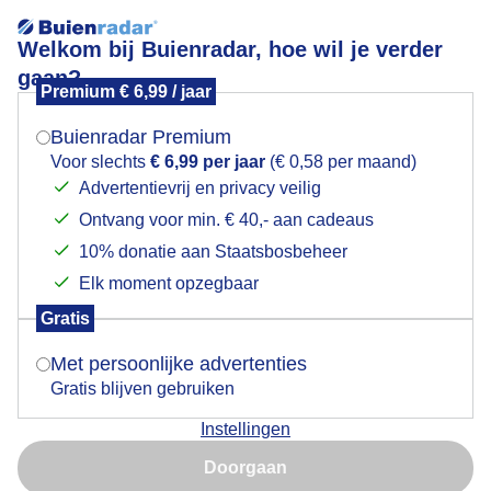
Welkom bij Buienradar, hoe wil je verder
gaan?
Premium € 6,99 / jaar
Mogen we je locatie gebruiken voor het
Onweersbui boven Middelburg gezien vanaf
weer?
Zoutelande.
Buienradar Premium
Voor slechts
€ 6,99 per jaar
(€ 0,58 per maand)
Advertentievrij en privacy veilig
Ontvang voor min. € 40,- aan cadeaus
Indien je hier nog geen akkoord op hebt gegeven,
verschijnt er zo een pop-up uit je browser waarin
10% donatie aan Staatsbosbeheer
deze toestemming gevraagd wordt.
Elk moment opzegbaar
Gratis
Is goed, toon de popup
Met persoonlijke advertenties
Gratis blijven gebruiken
Instellingen
Onweersbui boven Middelburg gezien vanaf
Nu niet, misschien later
Zoutelande.
Doorgaan
Gebruik je Safari en wil je niet elke dag deze pop-up zien?