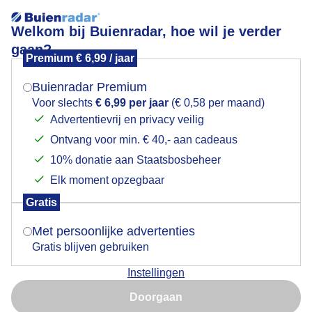
Welkom bij Buienradar, hoe wil je verder
gaan?
Premium € 6,99 / jaar
Mogen we je locatie gebruiken voor het
Zonsondergang in het Brabantse Linden
weer?
Buienradar Premium
Voor slechts
€ 6,99 per jaar
(€ 0,58 per maand)
Advertentievrij en privacy veilig
Ontvang voor min. € 40,- aan cadeaus
Indien je hier nog geen akkoord op hebt gegeven,
verschijnt er zo een pop-up uit je browser waarin
10% donatie aan Staatsbosbeheer
deze toestemming gevraagd wordt.
Elk moment opzegbaar
Gratis
Is goed, toon de popup
Met persoonlijke advertenties
Gratis blijven gebruiken
Mooie zonsondergang met bloemen op de voorgrond.
Instellingen
Nu niet, misschien later
Door: Joost Verstraaten
Gemaakt: 27-06-2025, 66x bekeken
Doorgaan
Gebruik je Safari en wil je niet elke dag deze pop-up zien?