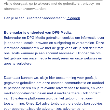
Als je doorgaat, ga je akkoord met de
gebruikers-
,
privacy-
en
Klik
hier
om dit aan te passen
abonnementsvoorwaarden
.
de jongens zoeken verkoeling op in de sloot ..ze zijn
Heb je al een Buienradar-abonnement?
Inloggen
erg kunstig met brugspringen..het is warm,soms
benauwd weer is warm,benauwd weer...
Buienradar is onderdeel van DPG Media.
Buienradar en DPG Media gebruiken cookies om informatie over
Door: Nel van Es
Gemaakt: 18-07-2025, 50x bekeken
je apparaat, locatie, browser en surfgedrag te verzamelen. Deze
informatie combineren we met de gegevens die je zelf deelt met
ons, zoals wanneer je een account aanmaakt. Dit doen we om
het gebruik van onze media te analyseren en onze websites en
apps te verbeteren.
Brugspringen
Verkoeling
Toenemendebewolking
Daarnaast kunnen we, als je hier toestemming voor geeft, je
gegevens gebruiken om onze content, communicatie en aanbod
Bekijk slideshow
te personaliseren en je relevante advertenties te tonen, en voor
marketingdoeleinden delen met 4 mediapartners. Ook content
van 13 externe platformen wordt enkel getoond met jouw
toestemming. Onze 114 advertentie partners gebruiken cookies
voor gepersonaliseerde advertenties, advertentie- en