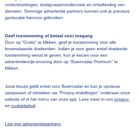
contentmetingen, doelgroepenonderzoek en ontwikkeling van
Een moment geduld aub...
diensten. Sommige advertentie partners kunnen ook je precieze
geolocatie hiervoor gebruiken.
Geef toestemming of betaal voor toegang
Door op "Gratis" te klikken, geef je toestemming voor alle
bovenstaande doeleinden. Indien je voor geen enkel doeleinde
Over Buienradar
toestemming wenst te geven, kun je kiezen voor een
advertentievrije ervaring door op “Buienradar Premium” te
klikken.
Bedrijfsgegevens
Veelgestelde vragen
Jouw keuze geldt enkel voor Buienradar en kun je opnieuw
aanpassen of intrekken via “Privacy-instellingen” onderaan onze
Contact
website of in het menu van onze app. Lees meer in ons
privacy-
Toegankelijkheid
en
cookiebeleid
.
Gebruikersvoorwaarden
Lijst met advertentiepartners
Adverteren
Buienradar Team