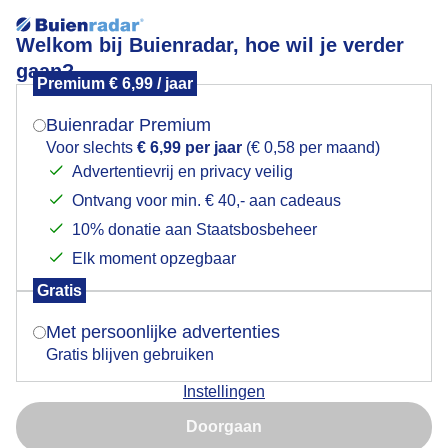
Welkom bij Buienradar, hoe wil je verder
gaan?
Premium € 6,99 / jaar
Mogen we je locatie gebruiken voor het
Lees meer.
weer?
Buienradar Premium
toenemende bewolking,trekt helemaal dicht ,rond
Voor slechts
€ 6,99 per jaar
(€ 0,58 per maand)
half 4..
Advertentievrij en privacy veilig
Ontvang voor min. € 40,- aan cadeaus
Indien je hier nog geen akkoord op hebt gegeven,
verschijnt er zo een pop-up uit je browser waarin
10% donatie aan Staatsbosbeheer
deze toestemming gevraagd wordt.
Elk moment opzegbaar
Gratis
Is goed, toon de popup
Met persoonlijke advertenties
Gratis blijven gebruiken
Instellingen
Nu niet, misschien later
Doorgaan
Gebruik je Safari en wil je niet elke dag deze pop-up zien?