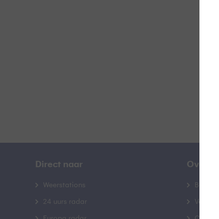
Z
B
Direct naar
Over B
Weerstations
Bedrij
24 uurs radar
Veelge
Europa radar
Contac