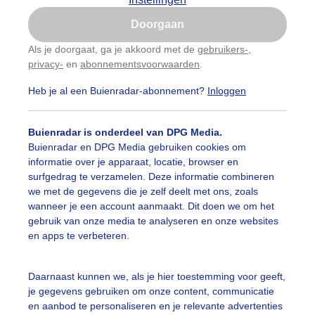
Is goed, toon de popup
Doorgaan
Nu niet, misschien later
Als je doorgaat, ga je akkoord met de
gebruikers-
,
privacy-
en
abonnementsvoorwaarden
.
Gebruik je Safari en wil je niet elke dag deze pop-up
zien?
Heb je al een Buienradar-abonnement?
Inloggen
Klik
hier
om dit aan te passen
Buienradar is onderdeel van DPG Media.
Buienradar en DPG Media gebruiken cookies om
informatie over je apparaat, locatie, browser en
surfgedrag te verzamelen. Deze informatie combineren
we met de gegevens die je zelf deelt met ons, zoals
wanneer je een account aanmaakt. Dit doen we om het
gebruik van onze media te analyseren en onze websites
en apps te verbeteren.
 was vanmorgen nog wel wat bewolking
Daarnaast kunnen we, als je hier toestemming voor geeft,
je gegevens gebruiken om onze content, communicatie
r: Peter van der Schoot
Gemaakt: 17-07-2025, 38x bekeken
en aanbod te personaliseren en je relevante advertenties