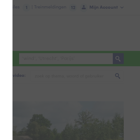
tie:
Files
| Treinmeldingen
Mijn Account
1
12
foto & video: