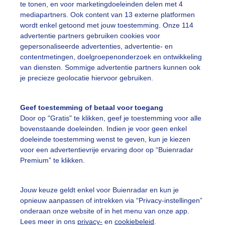
te tonen, en voor marketingdoeleinden delen met 4
mediapartners. Ook content van 13 externe platformen
on
Wolken
Dieren
wordt enkel getoond met jouw toestemming. Onze 114
advertentie partners gebruiken cookies voor
gepersonaliseerde advertenties, advertentie- en
ekijk slideshow
contentmetingen, doelgroepenonderzoek en ontwikkeling
van diensten. Sommige advertentie partners kunnen ook
je precieze geolocatie hiervoor gebruiken.
Geef toestemming of betaal voor toegang
Door op "Gratis" te klikken, geef je toestemming voor alle
Een moment geduld
bovenstaande doeleinden. Indien je voor geen enkel
doeleinde toestemming wenst te geven, kun je kiezen
voor een advertentievrije ervaring door op “Buienradar
Premium” te klikken.
uienradar
Mijn weer
Jouw keuze geldt enkel voor Buienradar en kun je
fsgegevens
De Bilt
opnieuw aanpassen of intrekken via “Privacy-instellingen”
stelde vragen
onderaan onze website of in het menu van onze app.
Lees meer in ons
privacy-
en
cookiebeleid
.
t