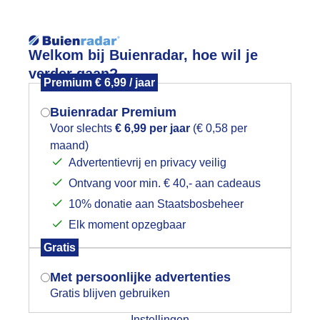
Reisinforma
Welkom bij Buienradar, hoe wil je
verder gaan?
Premium € 6,99 / jaar
Buienradar Premium
Voor slechts
€ 6,99 per jaar
(€ 0,58 per
wijd
Foto en video
Weerzine
maand)
Mogen we je locatie gebruiken voor
Advertentievrij en privacy veilig
het weer?
Zoeken in 
Ontvang voor min. € 40,- aan cadeaus
10% donatie aan Staatsbosbeheer
t vee in de zon
Elk moment opzegbaar
Indien je hier nog geen akkoord op hebt
Gratis
gegeven, verschijnt er zo een pop-up uit
je browser waarin deze toestemming
Met persoonlijke advertenties
gevraagd wordt.
Gratis blijven gebruiken
Instellingen