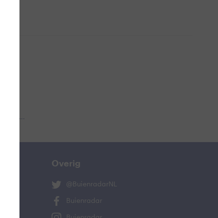
 aub...
Overig
@BuienradarNL
Buienradar
Buienradar