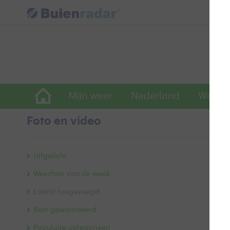
Mijn weer
Nederland
Wereld
Foto en video
He
Uitgelicht
Weerfoto van de week
Laatst toegevoegd
Best gewaardeerd
Populaire categorieën