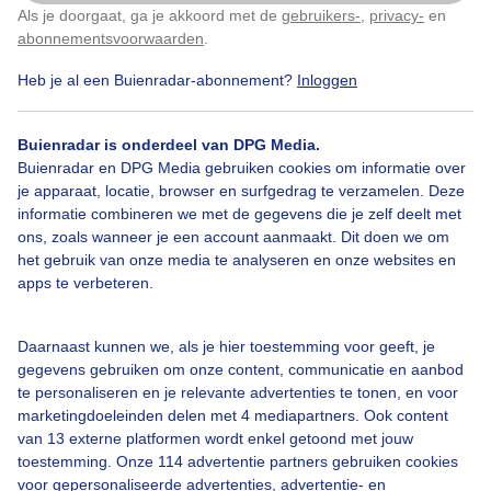
Als je doorgaat, ga je akkoord met de
gebruikers-
,
privacy-
en
Door: Corinne de Kroon
Gemaakt: 16-07-2025, 53x bekeken
Klik
hier
om dit aan te passen
abonnementsvoorwaarden
.
Heb je al een Buienradar-abonnement?
Inloggen
Zon
Regen
Wolken
Buienradar is onderdeel van DPG Media.
Buienradar en DPG Media gebruiken cookies om informatie over
je apparaat, locatie, browser en surfgedrag te verzamelen. Deze
informatie combineren we met de gegevens die je zelf deelt met
Bekijk slideshow
ons, zoals wanneer je een account aanmaakt. Dit doen we om
het gebruik van onze media te analyseren en onze websites en
apps te verbeteren.
Daarnaast kunnen we, als je hier toestemming voor geeft, je
Een moment geduld aub...
gegevens gebruiken om onze content, communicatie en aanbod
te personaliseren en je relevante advertenties te tonen, en voor
marketingdoeleinden delen met 4 mediapartners. Ook content
van 13 externe platformen wordt enkel getoond met jouw
toestemming. Onze 114 advertentie partners gebruiken cookies
voor gepersonaliseerde advertenties, advertentie- en