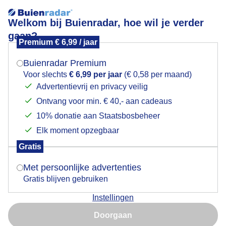
Welkom bij Buienradar, hoe wil je verder
gaan?
Premium € 6,99 / jaar
Mogen we je locatie gebruiken voor het
IJsselmeer
weer?
Buienradar Premium
Voor slechts
€ 6,99 per jaar
(€ 0,58 per maand)
Advertentievrij en privacy veilig
Ontvang voor min. € 40,- aan cadeaus
Indien je hier nog geen akkoord op hebt gegeven,
verschijnt er zo een pop-up uit je browser waarin
10% donatie aan Staatsbosbeheer
deze toestemming gevraagd wordt.
Elk moment opzegbaar
Gratis
Is goed, toon de popup
Met persoonlijke advertenties
Gratis blijven gebruiken
Woensdag eind van de middag op de Afsluitdijk bij het
Instellingen
monument van ing. Lely, vlakbij Den Oever. Buien en
Nu niet, misschien later
opklaringen wisselen elkaar af.
Doorgaan
Gebruik je Safari en wil je niet elke dag deze pop-up zien?