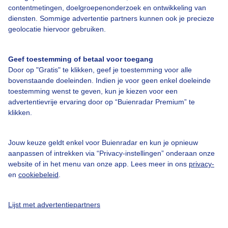
contentmetingen, doelgroepenonderzoek en ontwikkeling van
Over Buienradar
diensten. Sommige advertentie partners kunnen ook je precieze
geolocatie hiervoor gebruiken.
Bedrijfsgegevens
Geef toestemming of betaal voor toegang
Veelgestelde vragen
Door op "Gratis" te klikken, geef je toestemming voor alle
bovenstaande doeleinden. Indien je voor geen enkel doeleinde
Contact
toestemming wenst te geven, kun je kiezen voor een
Toegankelijkheid
advertentievrije ervaring door op “Buienradar Premium” te
klikken.
Gebruikersvoorwaarden
Adverteren
Jouw keuze geldt enkel voor Buienradar en kun je opnieuw
Buienradar Team
aanpassen of intrekken via “Privacy-instellingen” onderaan onze
website of in het menu van onze app. Lees meer in ons
privacy-
Privacy beleid
en
cookiebeleid
.
Cookie beleid
Privacy instellingen
Lijst met advertentiepartners
Gratis weerdata