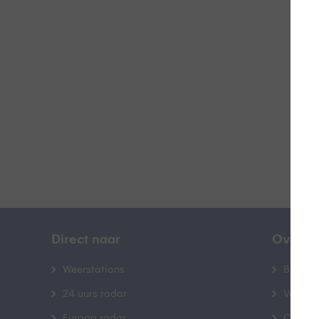
Z
B
Direct naar
Over B
Weerstations
Bedrij
24 uurs radar
Veelge
Europa radar
Contac