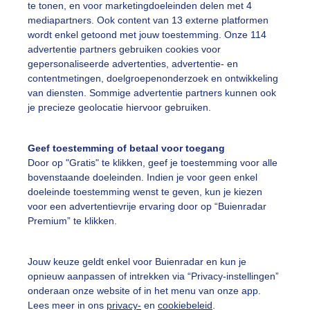
te tonen, en voor marketingdoeleinden delen met 4
mediapartners. Ook content van 13 externe platformen
on
Wolken
wordt enkel getoond met jouw toestemming. Onze 114
advertentie partners gebruiken cookies voor
gepersonaliseerde advertenties, advertentie- en
ekijk slideshow
contentmetingen, doelgroepenonderzoek en ontwikkeling
van diensten. Sommige advertentie partners kunnen ook
je precieze geolocatie hiervoor gebruiken.
Geef toestemming of betaal voor toegang
Door op "Gratis" te klikken, geef je toestemming voor alle
Een moment geduld
bovenstaande doeleinden. Indien je voor geen enkel
doeleinde toestemming wenst te geven, kun je kiezen
voor een advertentievrije ervaring door op “Buienradar
Premium” te klikken.
uienradar
Mijn weer
Jouw keuze geldt enkel voor Buienradar en kun je
fsgegevens
De Bilt
opnieuw aanpassen of intrekken via “Privacy-instellingen”
stelde vragen
onderaan onze website of in het menu van onze app.
Lees meer in ons
privacy-
en
cookiebeleid
.
t