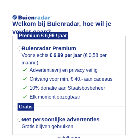
Reisinforma
Welkom bij Buienradar, hoe wil je
verder gaan?
Premium € 6,99 / jaar
Buienradar Premium
Voor slechts
€ 6,99 per jaar
(€ 0,58 per
wijd
Foto en video
Weerzine
maand)
Mogen we je locatie gebruiken voor
Advertentievrij en privacy veilig
het weer?
Zoeken in 
Ontvang voor min. € 40,- aan cadeaus
10% donatie aan Staatsbosbeheer
eerfoto
Elk moment opzegbaar
Indien je hier nog geen akkoord op hebt
Gratis
gegeven, verschijnt er zo een pop-up uit
je browser waarin deze toestemming
Met persoonlijke advertenties
gevraagd wordt.
Gratis blijven gebruiken
Instellingen