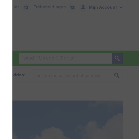
tie:
Files
| Treinmeldingen
Mijn Account
13
13
foto & video: