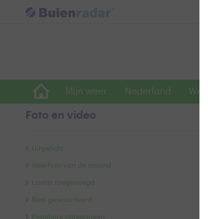
Mijn weer
Nederland
Wereld
Foto en video
W
Uitgelicht
Weerfoto van de maand
Laatst toegevoegd
Best gewaardeerd
Populaire categorieën