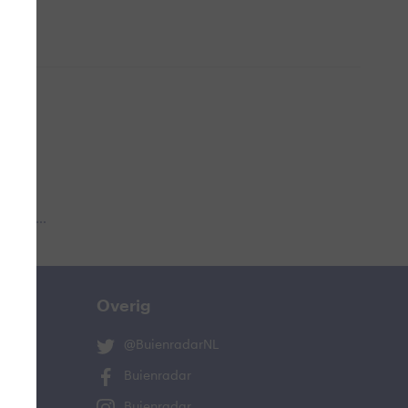
 aub...
Overig
@BuienradarNL
Buienradar
Buienradar