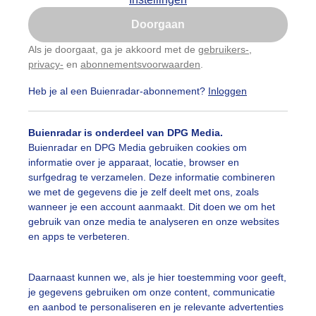
Is goed, toon de popup
Doorgaan
Nu niet, misschien later
Als je doorgaat, ga je akkoord met de
gebruikers-
,
privacy-
en
abonnementsvoorwaarden
.
Gebruik je Safari en wil je niet elke dag deze pop-up
zien?
Heb je al een Buienradar-abonnement?
Inloggen
Klik
hier
om dit aan te passen
Buienradar is onderdeel van DPG Media.
Buienradar en DPG Media gebruiken cookies om
informatie over je apparaat, locatie, browser en
surfgedrag te verzamelen. Deze informatie combineren
we met de gegevens die je zelf deelt met ons, zoals
wanneer je een account aanmaakt. Dit doen we om het
gebruik van onze media te analyseren en onze websites
en apps te verbeteren.
ddagfoto
Daarnaast kunnen we, als je hier toestemming voor geeft,
je gegevens gebruiken om onze content, communicatie
r: Sandra Vos
Gemaakt: 16-07-2025, 53x bekeken
en aanbod te personaliseren en je relevante advertenties