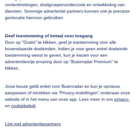
Over Buienradar
contentmetingen, doelgroepenonderzoek en ontwikkeling van
diensten. Sommige advertentie partners kunnen ook je precieze
geolocatie hiervoor gebruiken.
Bedrijfsgegevens
Veelgestelde vragen
Geef toestemming of betaal voor toegang
Door op "Gratis" te klikken, geef je toestemming voor alle
Contact
bovenstaande doeleinden. Indien je voor geen enkel doeleinde
Toegankelijkheid
toestemming wenst te geven, kun je kiezen voor een
advertentievrije ervaring door op “Buienradar Premium” te
Gebruikersvoorwaarden
klikken.
Adverteren
Buienradar Team
Jouw keuze geldt enkel voor Buienradar en kun je opnieuw
aanpassen of intrekken via “Privacy-instellingen” onderaan onze
Privacy beleid
website of in het menu van onze app. Lees meer in ons
privacy-
en
cookiebeleid
.
Cookie beleid
Privacy instellingen
Lijst met advertentiepartners
Gratis weerdata