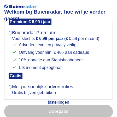
Welkom bij Buienradar, hoe wil je verder
gaan?
Premium € 6,99 / jaar
Mogen we je locatie gebruiken voor het
Fraaie wolkenluchten
weer?
Buienradar Premium
Voor slechts
€ 6,99 per jaar
(€ 0,58 per maand)
Advertentievrij en privacy veilig
Ontvang voor min. € 40,- aan cadeaus
Indien je hier nog geen akkoord op hebt gegeven,
verschijnt er zo een pop-up uit je browser waarin
10% donatie aan Staatsbosbeheer
deze toestemming gevraagd wordt.
Elk moment opzegbaar
Gratis
Is goed, toon de popup
Met persoonlijke advertenties
Gratis blijven gebruiken
Een aangename dag met 21 graden zon en fraaie
Instellingen
wolkenluchten
Nu niet, misschien later
Doorgaan
Door: Petr Dorunda
Gemaakt: 15-07-2025, 32x bekeken
Gebruik je Safari en wil je niet elke dag deze pop-up zien?