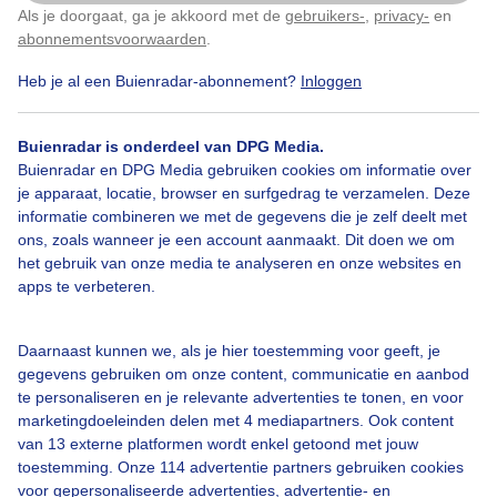
Als je doorgaat, ga je akkoord met de
gebruikers-
,
privacy-
en
Klik
hier
om dit aan te passen
abonnementsvoorwaarden
.
Heb je al een Buienradar-abonnement?
Inloggen
Zomer
Zon
Wolken
Buienradar is onderdeel van DPG Media.
Buienradar en DPG Media gebruiken cookies om informatie over
je apparaat, locatie, browser en surfgedrag te verzamelen. Deze
Bekijk slideshow
informatie combineren we met de gegevens die je zelf deelt met
ons, zoals wanneer je een account aanmaakt. Dit doen we om
het gebruik van onze media te analyseren en onze websites en
apps te verbeteren.
Een moment geduld aub...
Daarnaast kunnen we, als je hier toestemming voor geeft, je
gegevens gebruiken om onze content, communicatie en aanbod
te personaliseren en je relevante advertenties te tonen, en voor
marketingdoeleinden delen met 4 mediapartners. Ook content
van 13 externe platformen wordt enkel getoond met jouw
toestemming. Onze 114 advertentie partners gebruiken cookies
voor gepersonaliseerde advertenties, advertentie- en