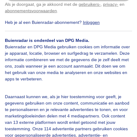
Als je doorgaat, ga je akkoord met de
gebruikers-
,
privacy-
en
Klik
hier
om dit aan te passen
abonnementsvoorwaarden
.
Heb je al een Buienradar-abonnement?
Inloggen
Zee
Zon
Wolken
Buienradar is onderdeel van DPG Media.
Buienradar en DPG Media gebruiken cookies om informatie over
Bekijk slideshow
je apparaat, locatie, browser en surfgedrag te verzamelen. Deze
informatie combineren we met de gegevens die je zelf deelt met
ons, zoals wanneer je een account aanmaakt. Dit doen we om
het gebruik van onze media te analyseren en onze websites en
apps te verbeteren.
Een moment geduld aub...
Daarnaast kunnen we, als je hier toestemming voor geeft, je
gegevens gebruiken om onze content, communicatie en aanbod
te personaliseren en je relevante advertenties te tonen, en voor
marketingdoeleinden delen met 4 mediapartners. Ook content
van 13 externe platformen wordt enkel getoond met jouw
toestemming. Onze 114 advertentie partners gebruiken cookies
voor gepersonaliseerde advertenties, advertentie- en
Over Buienradar