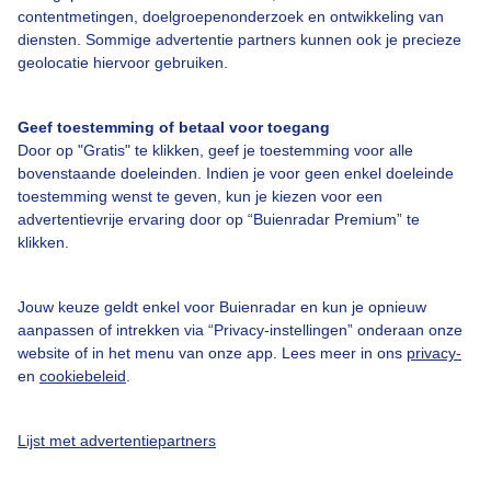
contentmetingen, doelgroepenonderzoek en ontwikkeling van
diensten. Sommige advertentie partners kunnen ook je precieze
Bedrijfsgegevens
geolocatie hiervoor gebruiken.
Veelgestelde vragen
Geef toestemming of betaal voor toegang
Contact
Door op "Gratis" te klikken, geef je toestemming voor alle
Toegankelijkheid
bovenstaande doeleinden. Indien je voor geen enkel doeleinde
toestemming wenst te geven, kun je kiezen voor een
Gebruikersvoorwaarden
advertentievrije ervaring door op “Buienradar Premium” te
klikken.
Adverteren
Buienradar Team
Jouw keuze geldt enkel voor Buienradar en kun je opnieuw
Privacy beleid
aanpassen of intrekken via “Privacy-instellingen” onderaan onze
website of in het menu van onze app. Lees meer in ons
privacy-
Cookie beleid
en
cookiebeleid
.
Privacy instellingen
Gratis weerdata
Lijst met advertentiepartners
@BuienradarNL