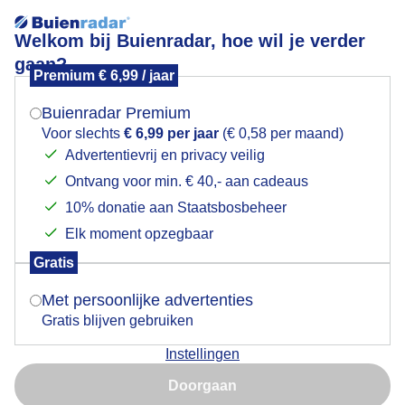
Welkom bij Buienradar, hoe wil je verder
gaan?
Premium € 6,99 / jaar
Mogen we je locatie gebruiken voor het
Zon en stapelwolken
weer?
Buienradar Premium
Voor slechts
€ 6,99 per jaar
(€ 0,58 per maand)
Advertentievrij en privacy veilig
Ontvang voor min. € 40,- aan cadeaus
Indien je hier nog geen akkoord op hebt gegeven,
verschijnt er zo een pop-up uit je browser waarin
10% donatie aan Staatsbosbeheer
deze toestemming gevraagd wordt.
Elk moment opzegbaar
Gratis
Is goed, toon de popup
Met persoonlijke advertenties
Gratis blijven gebruiken
Vanmorgen op het strand van Bloemendaal aan zee
Instellingen
Nu niet, misschien later
Door: Yvonne Raphael
Gemaakt: 15-07-2025, 28x bekeken
Doorgaan
Gebruik je Safari en wil je niet elke dag deze pop-up zien?