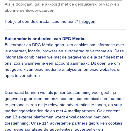
Als je doorgaat, ga je akkoord met de
gebruikers-
,
privacy-
en
Klik
hier
om dit aan te passen
abonnementsvoorwaarden
.
Heb je al een Buienradar-abonnement?
Inloggen
Zonsondergang
Buienradar is onderdeel van DPG Media.
Buienradar en DPG Media gebruiken cookies om informatie over
Bekijk slideshow
je apparaat, locatie, browser en surfgedrag te verzamelen. Deze
informatie combineren we met de gegevens die je zelf deelt met
ons, zoals wanneer je een account aanmaakt. Dit doen we om
het gebruik van onze media te analyseren en onze websites en
apps te verbeteren.
Een moment geduld aub...
Daarnaast kunnen we, als je hier toestemming voor geeft, je
gegevens gebruiken om onze content, communicatie en aanbod
te personaliseren en je relevante advertenties te tonen, en voor
marketingdoeleinden delen met 4 mediapartners. Ook content
van 13 externe platformen wordt enkel getoond met jouw
toestemming. Onze 114 advertentie partners gebruiken cookies
voor gepersonaliseerde advertenties, advertentie- en
Over Buienradar