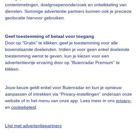
contentmetingen, doelgroepenonderzoek en ontwikkeling van
diensten. Sommige advertentie partners kunnen ook je precieze
Bedrijfsgegevens
geolocatie hiervoor gebruiken.
Veelgestelde vragen
Geef toestemming of betaal voor toegang
Contact
Door op "Gratis" te klikken, geef je toestemming voor alle
Toegankelijkheid
bovenstaande doeleinden. Indien je voor geen enkel doeleinde
toestemming wenst te geven, kun je kiezen voor een
Gebruikersvoorwaarden
advertentievrije ervaring door op “Buienradar Premium” te
klikken.
Adverteren
Buienradar Team
Jouw keuze geldt enkel voor Buienradar en kun je opnieuw
Privacy beleid
aanpassen of intrekken via “Privacy-instellingen” onderaan onze
website of in het menu van onze app. Lees meer in ons
privacy-
Cookie beleid
en
cookiebeleid
.
Privacy instellingen
Gratis weerdata
Lijst met advertentiepartners
@BuienradarNL