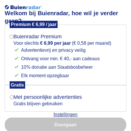
Welkom bij Buienradar, hoe wil je verder
gaan?
Premium € 6,99 / jaar
Mogen we je locatie gebruiken voor het
Zonsondergang op Schiermonnikoog
weer?
Buienradar Premium
Voor slechts
€ 6,99 per jaar
(€ 0,58 per maand)
Advertentievrij en privacy veilig
Ontvang voor min. € 40,- aan cadeaus
Indien je hier nog geen akkoord op hebt gegeven,
verschijnt er zo een pop-up uit je browser waarin
10% donatie aan Staatsbosbeheer
deze toestemming gevraagd wordt.
Elk moment opzegbaar
Gratis
Is goed, toon de popup
Met persoonlijke advertenties
Gratis blijven gebruiken
Zonsondergang op Schiermonnikoog
Instellingen
Nu niet, misschien later
Door: Johanna Varner
Gemaakt: 12-07-2025, 57x bekeken
Doorgaan
Gebruik je Safari en wil je niet elke dag deze pop-up zien?