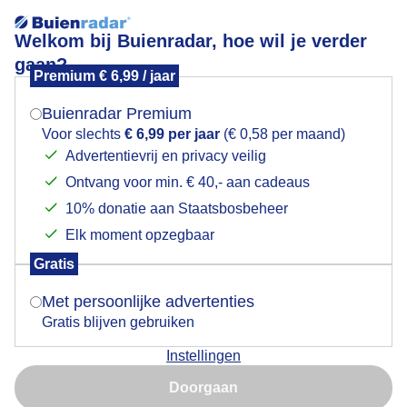
Welkom bij Buienradar, hoe wil je verder
gaan?
Premium € 6,99 / jaar
Mogen we je locatie gebruiken voor het
Zonsopkomst op Schiermonnikoog
weer?
Buienradar Premium
Voor slechts
€ 6,99 per jaar
(€ 0,58 per maand)
Advertentievrij en privacy veilig
Ontvang voor min. € 40,- aan cadeaus
Indien je hier nog geen akkoord op hebt gegeven,
verschijnt er zo een pop-up uit je browser waarin
10% donatie aan Staatsbosbeheer
deze toestemming gevraagd wordt.
Elk moment opzegbaar
Gratis
Is goed, toon de popup
Met persoonlijke advertenties
Gratis blijven gebruiken
Zonsopkomst op Schiermonnikoog
Instellingen
Nu niet, misschien later
Door: Johanna Varner
Gemaakt: 13-07-2025, 45x bekeken
Doorgaan
Gebruik je Safari en wil je niet elke dag deze pop-up zien?