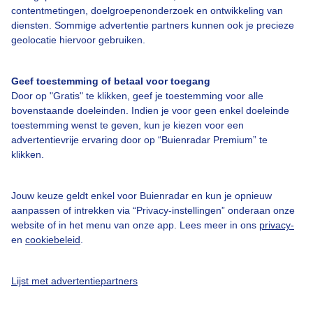
contentmetingen, doelgroepenonderzoek en ontwikkeling van
diensten. Sommige advertentie partners kunnen ook je precieze
Bedrijfsgegevens
geolocatie hiervoor gebruiken.
Veelgestelde vragen
Geef toestemming of betaal voor toegang
Contact
Door op "Gratis" te klikken, geef je toestemming voor alle
Toegankelijkheid
bovenstaande doeleinden. Indien je voor geen enkel doeleinde
toestemming wenst te geven, kun je kiezen voor een
Gebruikersvoorwaarden
advertentievrije ervaring door op “Buienradar Premium” te
klikken.
Adverteren
Buienradar Team
Jouw keuze geldt enkel voor Buienradar en kun je opnieuw
Privacy beleid
aanpassen of intrekken via “Privacy-instellingen” onderaan onze
website of in het menu van onze app. Lees meer in ons
privacy-
Cookie beleid
en
cookiebeleid
.
Privacy instellingen
Gratis weerdata
Lijst met advertentiepartners
@BuienradarNL