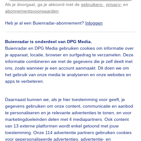
Als je doorgaat, ga je akkoord met de
gebruikers-
,
privacy-
en
Klik
hier
om dit aan te passen
abonnementsvoorwaarden
.
Heb je al een Buienradar-abonnement?
Inloggen
#ripwolken
Zon
Wolken
Buienradar is onderdeel van DPG Media.
Buienradar en DPG Media gebruiken cookies om informatie over
Bekijk slideshow
je apparaat, locatie, browser en surfgedrag te verzamelen. Deze
informatie combineren we met de gegevens die je zelf deelt met
ons, zoals wanneer je een account aanmaakt. Dit doen we om
het gebruik van onze media te analyseren en onze websites en
apps te verbeteren.
Een moment geduld aub...
Daarnaast kunnen we, als je hier toestemming voor geeft, je
gegevens gebruiken om onze content, communicatie en aanbod
te personaliseren en je relevante advertenties te tonen, en voor
marketingdoeleinden delen met 4 mediapartners. Ook content
van 13 externe platformen wordt enkel getoond met jouw
toestemming. Onze 114 advertentie partners gebruiken cookies
voor gepersonaliseerde advertenties, advertentie- en
Over Buienradar