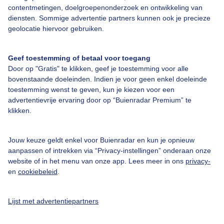
contentmetingen, doelgroepenonderzoek en ontwikkeling van
diensten. Sommige advertentie partners kunnen ook je precieze
Bedrijfsgegevens
geolocatie hiervoor gebruiken.
Veelgestelde vragen
Geef toestemming of betaal voor toegang
Contact
Door op "Gratis" te klikken, geef je toestemming voor alle
Toegankelijkheid
bovenstaande doeleinden. Indien je voor geen enkel doeleinde
toestemming wenst te geven, kun je kiezen voor een
Gebruikersvoorwaarden
advertentievrije ervaring door op “Buienradar Premium” te
klikken.
Adverteren
Buienradar Team
Jouw keuze geldt enkel voor Buienradar en kun je opnieuw
Privacy beleid
aanpassen of intrekken via “Privacy-instellingen” onderaan onze
website of in het menu van onze app. Lees meer in ons
privacy-
Cookie beleid
en
cookiebeleid
.
Privacy instellingen
Gratis weerdata
Lijst met advertentiepartners
@BuienradarNL