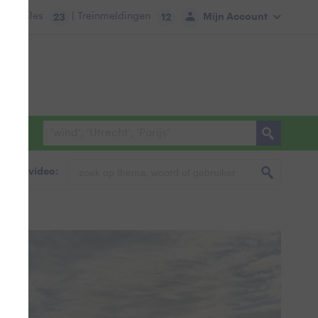
tie:
Files
| Treinmeldingen
Mijn Account
23
12
foto & video: