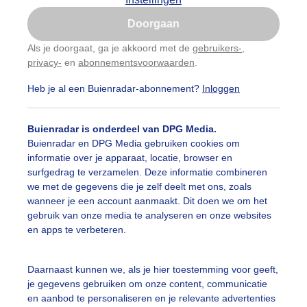
Is goed, toon de popup
Doorgaan
Nu niet, misschien later
Als je doorgaat, ga je akkoord met de
gebruikers-
,
privacy-
en
abonnementsvoorwaarden
.
Gebruik je Safari en wil je niet elke dag deze pop-up
zien?
Heb je al een Buienradar-abonnement?
Inloggen
Klik
hier
om dit aan te passen
Buienradar is onderdeel van DPG Media.
Buienradar en DPG Media gebruiken cookies om
informatie over je apparaat, locatie, browser en
surfgedrag te verzamelen. Deze informatie combineren
we met de gegevens die je zelf deelt met ons, zoals
wanneer je een account aanmaakt. Dit doen we om het
gebruik van onze media te analyseren en onze websites
en apps te verbeteren.
rt vakantie regio Noord
Daarnaast kunnen we, als je hier toestemming voor geeft,
je gegevens gebruiken om onze content, communicatie
r: Marjon Adamidis - van Geldorp
Gemaakt: 11-07-2025, 294x be
en aanbod te personaliseren en je relevante advertenties