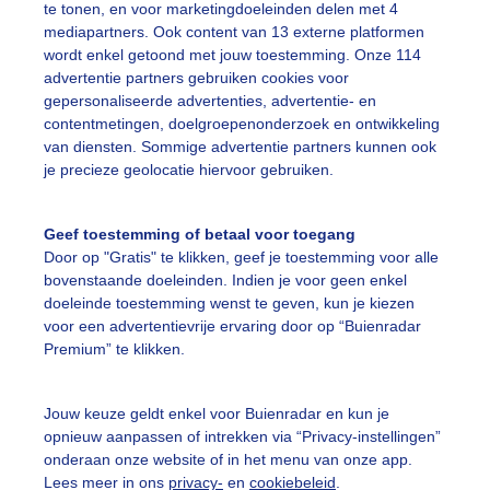
te tonen, en voor marketingdoeleinden delen met 4
mediapartners. Ook content van 13 externe platformen
akantie
Zon
Wolken
wordt enkel getoond met jouw toestemming. Onze 114
advertentie partners gebruiken cookies voor
gepersonaliseerde advertenties, advertentie- en
ekijk slideshow
contentmetingen, doelgroepenonderzoek en ontwikkeling
van diensten. Sommige advertentie partners kunnen ook
je precieze geolocatie hiervoor gebruiken.
Geef toestemming of betaal voor toegang
Door op "Gratis" te klikken, geef je toestemming voor alle
Een moment geduld
bovenstaande doeleinden. Indien je voor geen enkel
doeleinde toestemming wenst te geven, kun je kiezen
voor een advertentievrije ervaring door op “Buienradar
Premium” te klikken.
uienradar
Mijn weer
Jouw keuze geldt enkel voor Buienradar en kun je
fsgegevens
De Bilt
opnieuw aanpassen of intrekken via “Privacy-instellingen”
stelde vragen
onderaan onze website of in het menu van onze app.
Lees meer in ons
privacy-
en
cookiebeleid
.
t