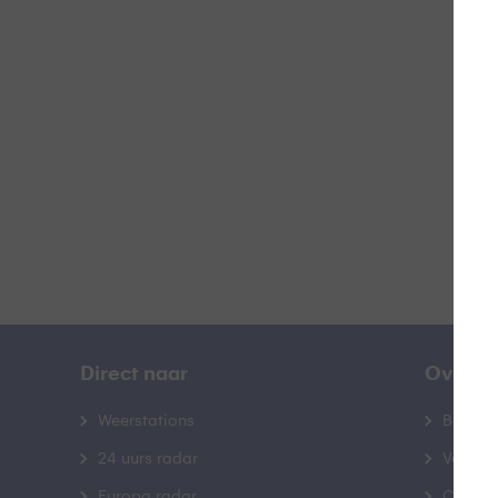
V
B
Direct naar
Over B
Weerstations
Bedrij
24 uurs radar
Veelge
Europa radar
Contac