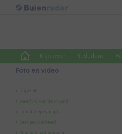
Mijn weer
Nederland
Wereld
Foto en video
V
Uitgelicht
Weerfoto van de maand
Laatst toegevoegd
Best gewaardeerd
Populaire categorieën