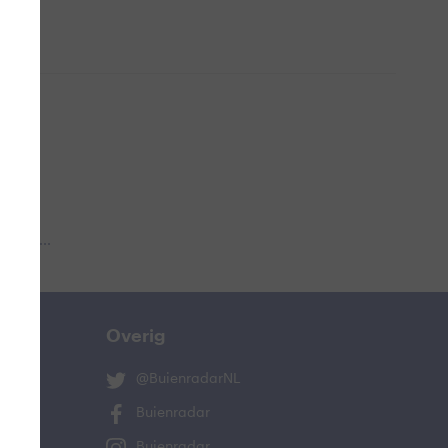
 aub...
Overig
@BuienradarNL
Buienradar
Buienradar