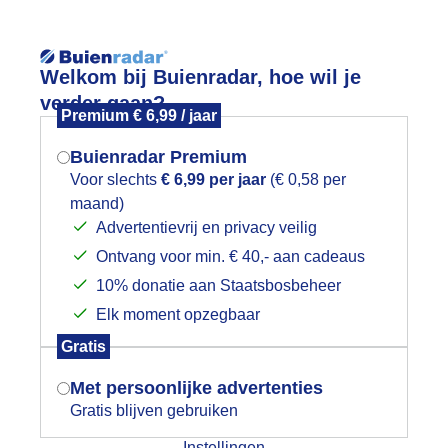
Reisinforma
Welkom bij Buienradar, hoe wil je
verder gaan?
Premium € 6,99 / jaar
Buienradar Premium
Voor slechts
€ 6,99 per jaar
(€ 0,58 per
wijd
Foto en video
Weerzine
maand)
Mogen we je locatie gebruiken voor
Advertentievrij en privacy veilig
het weer?
Zoeken in 
Ontvang voor min. € 40,- aan cadeaus
10% donatie aan Staatsbosbeheer
rijdagochtend; zon en wolken
Elk moment opzegbaar
Indien je hier nog geen akkoord op hebt
Gratis
gegeven, verschijnt er zo een pop-up uit
je browser waarin deze toestemming
Met persoonlijke advertenties
gevraagd wordt.
Gratis blijven gebruiken
Instellingen