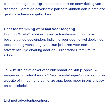
contentmetingen, doelgroepenonderzoek en ontwikkeling van
diensten. Sommige advertentie partners kunnen ook je precieze
Bedrijfsgegevens
geolocatie hiervoor gebruiken.
Veelgestelde vragen
Geef toestemming of betaal voor toegang
Contact
Door op "Gratis" te klikken, geef je toestemming voor alle
Toegankelijkheid
bovenstaande doeleinden. Indien je voor geen enkel doeleinde
toestemming wenst te geven, kun je kiezen voor een
Gebruikersvoorwaarden
advertentievrije ervaring door op “Buienradar Premium” te
klikken.
Adverteren
Buienradar Team
Jouw keuze geldt enkel voor Buienradar en kun je opnieuw
Privacy beleid
aanpassen of intrekken via “Privacy-instellingen” onderaan onze
website of in het menu van onze app. Lees meer in ons
privacy-
Cookie beleid
en
cookiebeleid
.
Privacy instellingen
Gratis weerdata
Lijst met advertentiepartners
@BuienradarNL