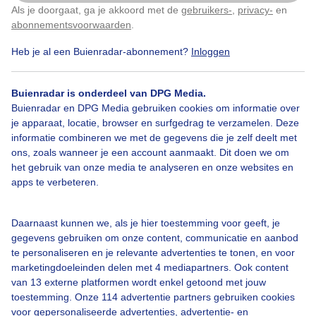
Als je doorgaat, ga je akkoord met de
gebruikers-
,
privacy-
en
Klik
hier
om dit aan te passen
abonnementsvoorwaarden
.
Heb je al een Buienradar-abonnement?
Inloggen
Zomer
Zon
Wolken
Buienradar is onderdeel van DPG Media.
Buienradar en DPG Media gebruiken cookies om informatie over
Bekijk slideshow
je apparaat, locatie, browser en surfgedrag te verzamelen. Deze
informatie combineren we met de gegevens die je zelf deelt met
ons, zoals wanneer je een account aanmaakt. Dit doen we om
het gebruik van onze media te analyseren en onze websites en
apps te verbeteren.
Een moment geduld aub...
Daarnaast kunnen we, als je hier toestemming voor geeft, je
gegevens gebruiken om onze content, communicatie en aanbod
te personaliseren en je relevante advertenties te tonen, en voor
marketingdoeleinden delen met 4 mediapartners. Ook content
van 13 externe platformen wordt enkel getoond met jouw
toestemming. Onze 114 advertentie partners gebruiken cookies
voor gepersonaliseerde advertenties, advertentie- en
Over Buienradar