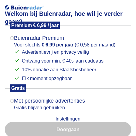
Welkom bij Buienradar, hoe wil je verder
gaan?
Premium € 6,99 / jaar
Mogen we je locatie gebruiken voor het
Langzaam trekt de lucht dicht
weer?
Buienradar Premium
Voor slechts
€ 6,99 per jaar
(€ 0,58 per maand)
Advertentievrij en privacy veilig
Ontvang voor min. € 40,- aan cadeaus
Indien je hier nog geen akkoord op hebt gegeven,
verschijnt er zo een pop-up uit je browser waarin
10% donatie aan Staatsbosbeheer
deze toestemming gevraagd wordt.
Elk moment opzegbaar
Gratis
Is goed, toon de popup
Met persoonlijke advertenties
Gratis blijven gebruiken
Bewolking
Instellingen
Nu niet, misschien later
Door: Mark Klos
Gemaakt: 11-07-2025, 111x bekeken
Doorgaan
Gebruik je Safari en wil je niet elke dag deze pop-up zien?