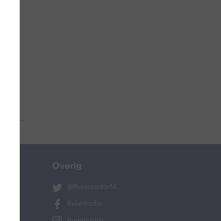
 aub...
Overig
@BuienradarNL
Buienradar
Buienradar