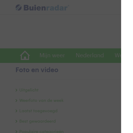
Mijn weer
Nederland
Wereld
Foto en video
B
Uitgelicht
Weerfoto van de week
Laatst toegevoegd
Best gewaardeerd
Populaire categorieën