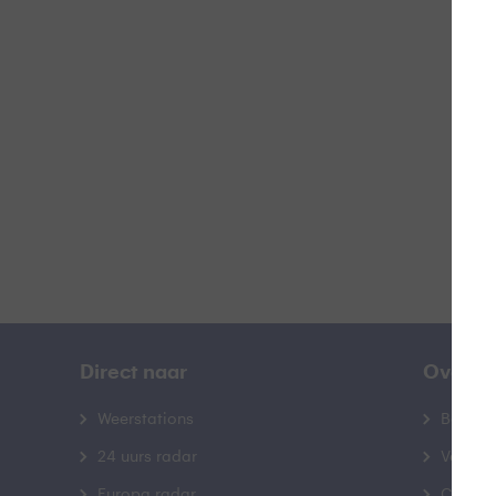
Z
B
Direct naar
Over B
Weerstations
Bedrij
24 uurs radar
Veelge
Europa radar
Contac