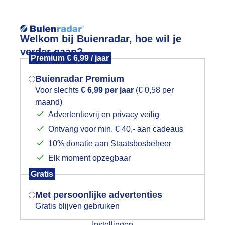
Reisinforma
Welkom bij Buienradar, hoe wil je
verder gaan?
Premium € 6,99 / jaar
Buienradar Premium
Voor slechts
€ 6,99 per jaar
(€ 0,58 per
wijd
Foto en video
Weerzine
maand)
Mogen we je locatie gebruiken voor
Advertentievrij en privacy veilig
het weer?
Zoeken in 
Ontvang voor min. € 40,- aan cadeaus
10% donatie aan Staatsbosbeheer
rabantse vlag bij Brabants landschap
Elk moment opzegbaar
Indien je hier nog geen akkoord op hebt
Gratis
gegeven, verschijnt er zo een pop-up uit
je browser waarin deze toestemming
Met persoonlijke advertenties
gevraagd wordt.
Gratis blijven gebruiken
Instellingen