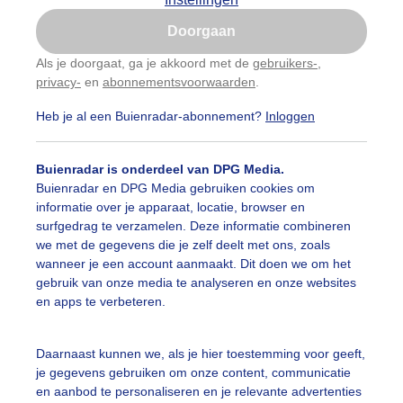
Is goed, toon de popup
Doorgaan
Nu niet, misschien later
Als je doorgaat, ga je akkoord met de
gebruikers-
,
privacy-
en
abonnementsvoorwaarden
.
Gebruik je Safari en wil je niet elke dag deze pop-up
zien?
Heb je al een Buienradar-abonnement?
Inloggen
Klik
hier
om dit aan te passen
Buienradar is onderdeel van DPG Media.
Buienradar en DPG Media gebruiken cookies om
informatie over je apparaat, locatie, browser en
surfgedrag te verzamelen. Deze informatie combineren
we met de gegevens die je zelf deelt met ons, zoals
wanneer je een account aanmaakt. Dit doen we om het
gebruik van onze media te analyseren en onze websites
en apps te verbeteren.
t wordt 26 C en overwegend zonnig.
Daarnaast kunnen we, als je hier toestemming voor geeft,
je gegevens gebruiken om onze content, communicatie
r: Gijs Bastianen
Gemaakt: 10-07-2025, 55x bekeken
en aanbod te personaliseren en je relevante advertenties