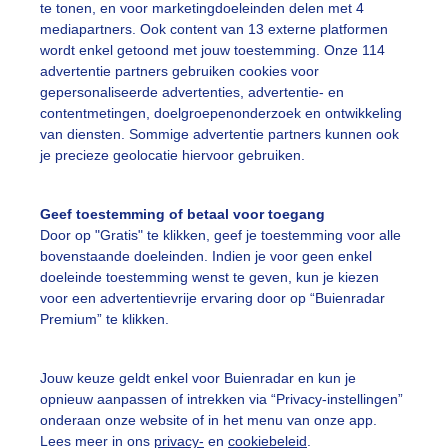
te tonen, en voor marketingdoeleinden delen met 4
mediapartners. Ook content van 13 externe platformen
omer
Zon
wordt enkel getoond met jouw toestemming. Onze 114
advertentie partners gebruiken cookies voor
gepersonaliseerde advertenties, advertentie- en
ekijk slideshow
contentmetingen, doelgroepenonderzoek en ontwikkeling
van diensten. Sommige advertentie partners kunnen ook
je precieze geolocatie hiervoor gebruiken.
Geef toestemming of betaal voor toegang
Door op "Gratis" te klikken, geef je toestemming voor alle
Een moment geduld
bovenstaande doeleinden. Indien je voor geen enkel
doeleinde toestemming wenst te geven, kun je kiezen
voor een advertentievrije ervaring door op “Buienradar
Premium” te klikken.
uienradar
Mijn weer
Jouw keuze geldt enkel voor Buienradar en kun je
fsgegevens
De Bilt
opnieuw aanpassen of intrekken via “Privacy-instellingen”
stelde vragen
onderaan onze website of in het menu van onze app.
Lees meer in ons
privacy-
en
cookiebeleid
.
t