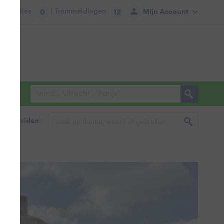
tie:
Files
| Treinmeldingen
Mijn Account
0
12
foto & video:
.