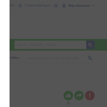
tie:
Files
| Treinmeldingen
Mijn Account
0
12
foto & video:
3