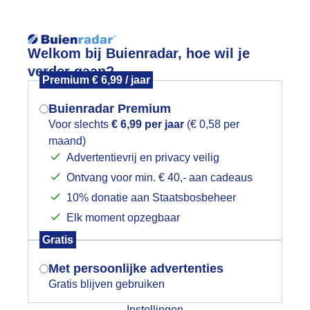
Reisinforma
Welkom bij Buienradar, hoe wil je
verder gaan?
Premium € 6,99 / jaar
Buienradar Premium
Voor slechts
€ 6,99 per jaar
(€ 0,58 per
wijd
Foto en video
Weerzine
maand)
Mogen we je locatie gebruiken voor
Advertentievrij en privacy veilig
het weer?
Zoeken in 
Ontvang voor min. € 40,- aan cadeaus
10% donatie aan Staatsbosbeheer
ommeltje
Elk moment opzegbaar
Indien je hier nog geen akkoord op hebt
Gratis
gegeven, verschijnt er zo een pop-up uit
chtig beestje..
je browser waarin deze toestemming
Met persoonlijke advertenties
gevraagd wordt.
r: Loes Rodermond
Gemaakt: 08-07-2025, 155x bekeken
Gratis blijven gebruiken
Instellingen