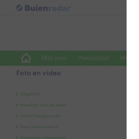
Mijn weer
Nederland
Wereld
Foto en video
H
Uitgelicht
Weerfoto van de week
Pra
Laatst toegevoegd
Doo
Best gewaardeerd
Populaire categorieën