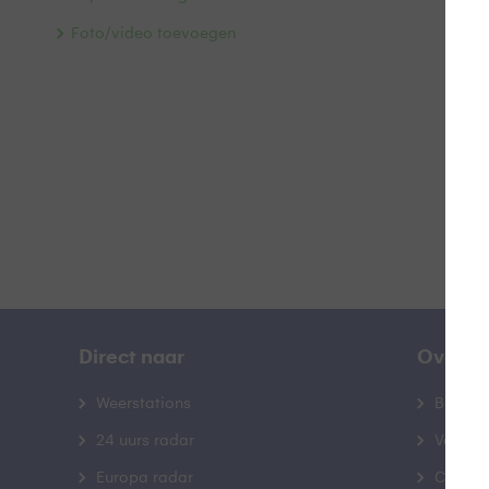
H
Foto/video toevoegen
B
Direct naar
Over B
Weerstations
Bedrij
24 uurs radar
Veelge
Europa radar
Contac