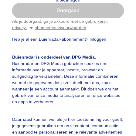
Is goed, toon de popup
ommel
Zomer
Doorgaan
Nu niet, misschien later
Als je doorgaat, ga je akkoord met de
gebruikers-
,
privacy-
en
abonnementsvoorwaarden
.
Gebruik je Safari en wil je niet elke dag deze pop-up
ekijk slideshow
zien?
Heb je al een Buienradar-abonnement?
Inloggen
Klik
hier
om dit aan te passen
Buienradar is onderdeel van DPG Media.
Buienradar en DPG Media gebruiken cookies om
informatie over je apparaat, locatie, browser en
Een moment geduld
surfgedrag te verzamelen. Deze informatie combineren
we met de gegevens die je zelf deelt met ons, zoals
wanneer je een account aanmaakt. Dit doen we om het
gebruik van onze media te analyseren en onze websites
uienradar
Mijn weer
en apps te verbeteren.
fsgegevens
De Bilt
Daarnaast kunnen we, als je hier toestemming voor geeft,
stelde vragen
je gegevens gebruiken om onze content, communicatie
en aanbod te personaliseren en je relevante advertenties
t