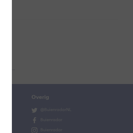
 aub...
Overig
@BuienradarNL
Buienradar
Buienradar