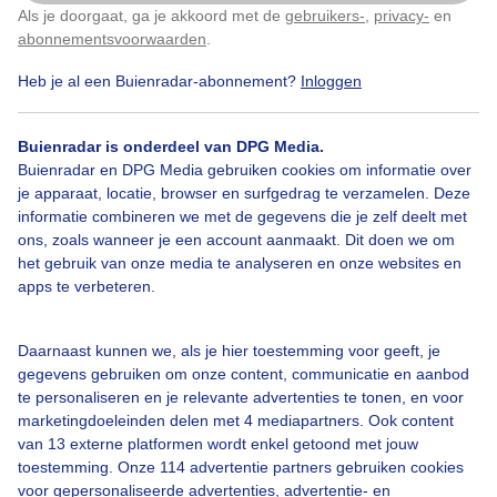
Maar mensen wat is het prachtig buiten..
Als je doorgaat, ga je akkoord met de
gebruikers-
,
privacy-
en
Klik
hier
om dit aan te passen
abonnementsvoorwaarden
.
Door: Loes Rodermond
Gemaakt: 08-07-2025, 122x bekeken
Heb je al een Buienradar-abonnement?
Inloggen
Buienradar is onderdeel van DPG Media.
1
Buienradar en DPG Media gebruiken cookies om informatie over
je apparaat, locatie, browser en surfgedrag te verzamelen. Deze
Zomer
Wolken
informatie combineren we met de gegevens die je zelf deelt met
ons, zoals wanneer je een account aanmaakt. Dit doen we om
het gebruik van onze media te analyseren en onze websites en
apps te verbeteren.
Bekijk slideshow
Daarnaast kunnen we, als je hier toestemming voor geeft, je
gegevens gebruiken om onze content, communicatie en aanbod
te personaliseren en je relevante advertenties te tonen, en voor
marketingdoeleinden delen met 4 mediapartners. Ook content
Een moment geduld aub...
van 13 externe platformen wordt enkel getoond met jouw
toestemming. Onze 114 advertentie partners gebruiken cookies
voor gepersonaliseerde advertenties, advertentie- en