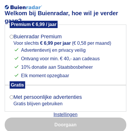
Welkom bij Buienradar, hoe wil je verder
gaan?
Premium € 6,99 / jaar
Mogen we je locatie gebruiken voor het
Lees meer.
weer?
Buienradar Premium
Geen zon
Voor slechts
€ 6,99 per jaar
(€ 0,58 per maand)
Advertentievrij en privacy veilig
Ontvang voor min. € 40,- aan cadeaus
Indien je hier nog geen akkoord op hebt gegeven,
verschijnt er zo een pop-up uit je browser waarin
10% donatie aan Staatsbosbeheer
deze toestemming gevraagd wordt.
Elk moment opzegbaar
Gratis
Is goed, toon de popup
Met persoonlijke advertenties
Gratis blijven gebruiken
Instellingen
Nu niet, misschien later
Doorgaan
Gebruik je Safari en wil je niet elke dag deze pop-up zien?