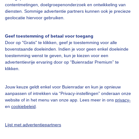
contentmetingen, doelgroepenonderzoek en ontwikkeling van
diensten. Sommige advertentie partners kunnen ook je precieze
geolocatie hiervoor gebruiken.
Over Buienradar
Geef toestemming of betaal voor toegang
Door op "Gratis" te klikken, geef je toestemming voor alle
Bedrijfsgegevens
bovenstaande doeleinden. Indien je voor geen enkel doeleinde
toestemming wenst te geven, kun je kiezen voor een
Veelgestelde vragen
advertentievrije ervaring door op “Buienradar Premium” te
klikken.
Contact
Toegankelijkheid
Jouw keuze geldt enkel voor Buienradar en kun je opnieuw
Gebruikersvoorwaarden
aanpassen of intrekken via “Privacy-instellingen” onderaan onze
website of in het menu van onze app. Lees meer in ons
privacy-
Adverteren
en
cookiebeleid
.
Buienradar Team
Privacy beleid
Lijst met advertentiepartners
Cookie beleid