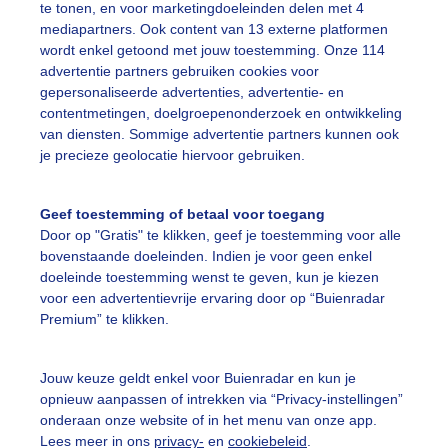
te tonen, en voor marketingdoeleinden delen met 4
mediapartners. Ook content van 13 externe platformen
wordt enkel getoond met jouw toestemming. Onze 114
advertentie partners gebruiken cookies voor
n weer voor een toertochtje met de club
gepersonaliseerde advertenties, advertentie- en
contentmetingen, doelgroepenonderzoek en ontwikkeling
r: Mieke
Gemaakt: 08-07-2025, 58x bekeken
van diensten. Sommige advertentie partners kunnen ook
je precieze geolocatie hiervoor gebruiken.
ietsen
Zomer
Wolken
Geef toestemming of betaal voor toegang
Door op "Gratis" te klikken, geef je toestemming voor alle
bovenstaande doeleinden. Indien je voor geen enkel
ekijk slideshow
doeleinde toestemming wenst te geven, kun je kiezen
voor een advertentievrije ervaring door op “Buienradar
Premium” te klikken.
Jouw keuze geldt enkel voor Buienradar en kun je
Een moment geduld
opnieuw aanpassen of intrekken via “Privacy-instellingen”
onderaan onze website of in het menu van onze app.
Lees meer in ons
privacy-
en
cookiebeleid
.