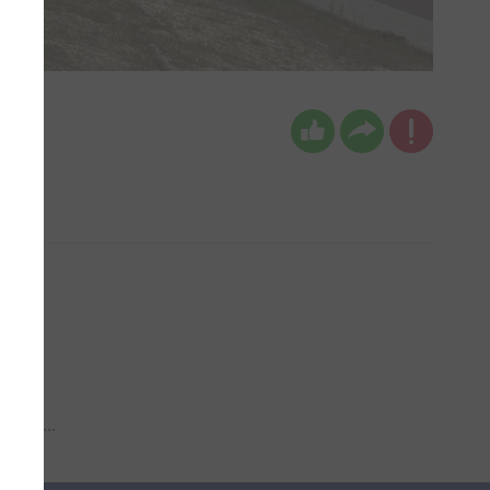
 aub...