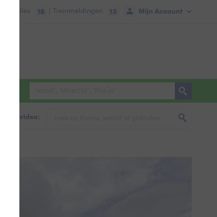
tie:
Files
| Treinmeldingen
Mijn Account
18
13
foto & video: