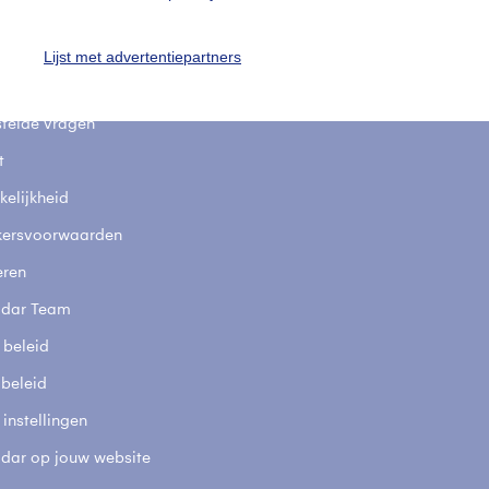
uienradar
Mijn weer
Lijst met advertentiepartners
fsgegevens
De Bilt
stelde vragen
t
elijkheid
kersvoorwaarden
eren
adar Team
 beleid
 beleid
 instellingen
adar op jouw website