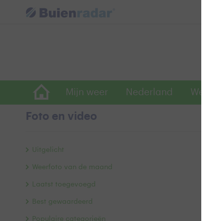
Mijn weer
Nederland
Wereld
Foto en video
o
Uitgelicht
Weerfoto van de maand
Laatst toegevoegd
Best gewaardeerd
Populaire categorieën