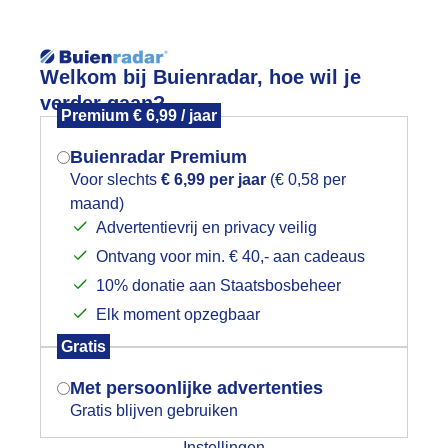
Reisinforma
Welkom bij Buienradar, hoe wil je
verder gaan?
Premium € 6,99 / jaar
Buienradar Premium
Voor slechts
€ 6,99 per jaar
(€ 0,58 per
wijd
Foto en video
Weerzine
maand)
Mogen we je locatie gebruiken voor
Advertentievrij en privacy veilig
het weer?
Zoeken in 
Ontvang voor min. € 40,- aan cadeaus
10% donatie aan Staatsbosbeheer
p de pedalen 2
Elk moment opzegbaar
Indien je hier nog geen akkoord op hebt
Gratis
gegeven, verschijnt er zo een pop-up uit
je browser waarin deze toestemming
Met persoonlijke advertenties
gevraagd wordt.
Gratis blijven gebruiken
Instellingen