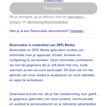
Is goed, toon de popup
Doorgaan
Nu niet, misschien later
Als je doorgaat, ga je akkoord met de
gebruikers-
,
privacy-
en
abonnementsvoorwaarden
.
Gebruik je Safari en wil je niet elke dag deze pop-up
zien?
Heb je al een Buienradar-abonnement?
Inloggen
Klik
hier
om dit aan te passen
Buienradar is onderdeel van DPG Media.
Buienradar en DPG Media gebruiken cookies om
informatie over je apparaat, locatie, browser en
surfgedrag te verzamelen. Deze informatie combineren
we met de gegevens die je zelf deelt met ons, zoals
wanneer je een account aanmaakt. Dit doen we om het
gebruik van onze media te analyseren en onze websites
en apps te verbeteren.
Daarnaast kunnen we, als je hier toestemming voor geeft,
je gegevens gebruiken om onze content, communicatie
en aanbod te personaliseren en je relevante advertenties