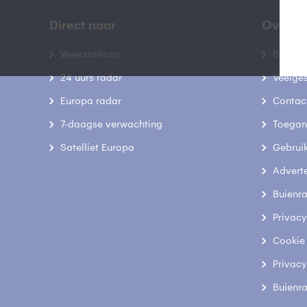
Direct naar
Over B
Weerstations
Bedrij
24 uurs radar
Veelge
Europa radar
Contac
7-daagse verwachting
Toegank
Satelliet Europa
Gebrui
Advert
Buienr
Privacy
Cookie
Privacy
Buienr