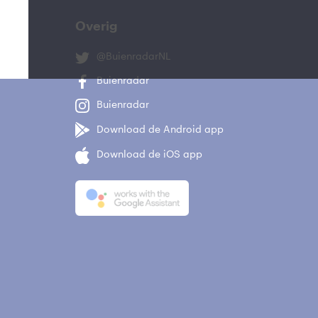
Overig
@BuienradarNL
Buienradar
Buienradar
Download de Android app
Download de iOS app