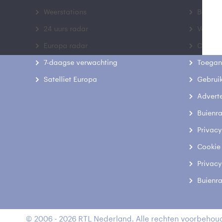
Weerstations
Bedrij
24 uurs radar
Veelge
Europa radar
Contac
7-daagse verwachting
Toegank
Satelliet Europa
Gebrui
Advert
Buienr
Privacy
Cookie
Privacy
Buienr
© 2006 - 2026 RTL Nederland. Alle rechten voorbehoud