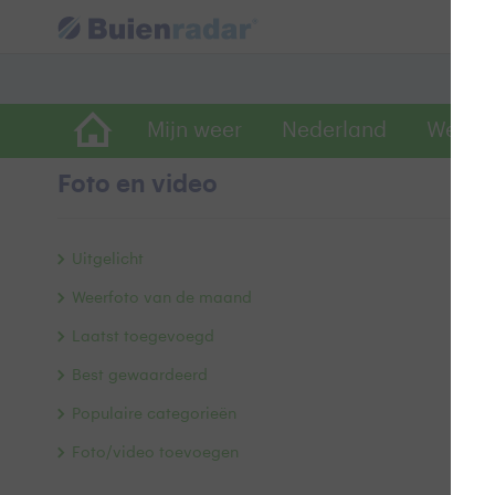
Mijn weer
Nederland
Wereld
Foto en video
o
Uitgelicht
Weerfoto van de maand
Laatst toegevoegd
Best gewaardeerd
Populaire categorieën
Foto/video toevoegen