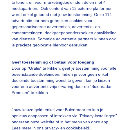
te tonen, en voor marketingdoeleinden delen met 4
mediapartners. Ook content van 13 externe platformen
ieten van een toertochtje met de club
wordt enkel getoond met jouw toestemming. Onze 114
r: Mieke
Gemaakt: 08-07-2025, 96x bekeken
advertentie partners gebruiken cookies voor
gepersonaliseerde advertenties, advertentie- en
contentmetingen, doelgroepenonderzoek en ontwikkeling
ietsen
Zomer
Wolken
van diensten. Sommige advertentie partners kunnen ook
je precieze geolocatie hiervoor gebruiken.
ekijk slideshow
Geef toestemming of betaal voor toegang
Door op "Gratis" te klikken, geef je toestemming voor alle
bovenstaande doeleinden. Indien je voor geen enkel
doeleinde toestemming wenst te geven, kun je kiezen
voor een advertentievrije ervaring door op “Buienradar
Premium” te klikken.
Een moment geduld
Jouw keuze geldt enkel voor Buienradar en kun je
opnieuw aanpassen of intrekken via “Privacy-instellingen”
onderaan onze website of in het menu van onze app.
uienradar
Mijn weer
Lees meer in ons
privacy-
en
cookiebeleid
.