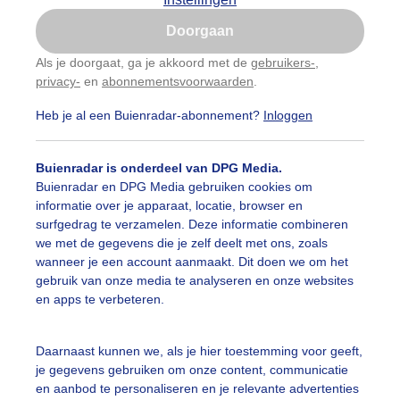
Is goed, toon de popup
Doorgaan
Nu niet, misschien later
Als je doorgaat, ga je akkoord met de
gebruikers-
,
privacy-
en
abonnementsvoorwaarden
.
Gebruik je Safari en wil je niet elke dag deze pop-up
zien?
Heb je al een Buienradar-abonnement?
Inloggen
Klik
hier
om dit aan te passen
Buienradar is onderdeel van DPG Media.
Buienradar en DPG Media gebruiken cookies om
informatie over je apparaat, locatie, browser en
surfgedrag te verzamelen. Deze informatie combineren
we met de gegevens die je zelf deelt met ons, zoals
wanneer je een account aanmaakt. Dit doen we om het
gebruik van onze media te analyseren en onze websites
en apps te verbeteren.
Daarnaast kunnen we, als je hier toestemming voor geeft,
je gegevens gebruiken om onze content, communicatie
en aanbod te personaliseren en je relevante advertenties