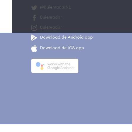
@BuienradarNL
Buienradar
Buienradar
Download de Android app
Download de iOS app