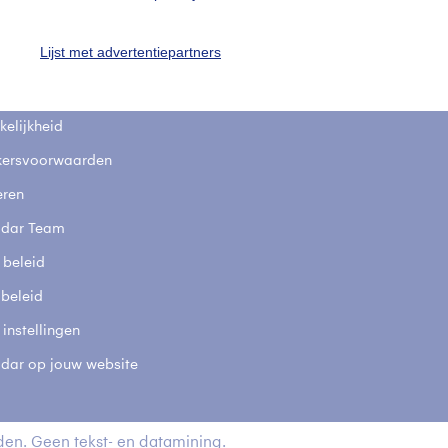
fsgegevens
De Bilt
Lijst met advertentiepartners
stelde vragen
t
elijkheid
kersvoorwaarden
eren
adar Team
 beleid
 beleid
 instellingen
adar op jouw website
en. Geen tekst- en datamining.