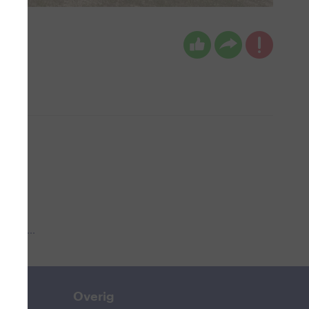
 aub...
Overig