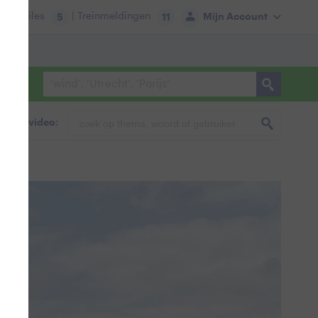
tie:
Files
| Treinmeldingen
Mijn Account
5
11
foto & video: