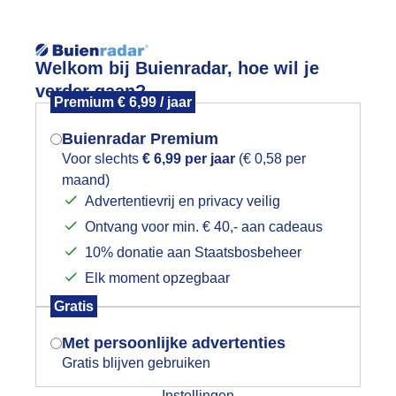
Reisinforma
Lees meer.
Welkom bij Buienradar, hoe wil je
verder gaan?
Premium € 6,99 / jaar
wijd
Foto en video
Weerzine
Buienradar Premium
Zoeken in 
Voor slechts
€ 6,99 per jaar
(€ 0,58 per
maand)
Mogen we je locatie gebruiken voor
p de pedalen 3
Advertentievrij en privacy veilig
het weer?
Ontvang voor min. € 40,- aan cadeaus
10% donatie aan Staatsbosbeheer
Elk moment opzegbaar
Indien je hier nog geen akkoord op hebt
Gratis
gegeven, verschijnt er zo een pop-up uit
je browser waarin deze toestemming
Met persoonlijke advertenties
gevraagd wordt.
Gratis blijven gebruiken
Instellingen