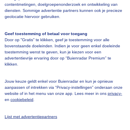
contentmetingen, doelgroepenonderzoek en ontwikkeling van
diensten. Sommige advertentie partners kunnen ook je precieze
geolocatie hiervoor gebruiken.
Over Buienradar
Geef toestemming of betaal voor toegang
Bedrijfsgegevens
Door op "Gratis" te klikken, geef je toestemming voor alle
Veelgestelde vragen
bovenstaande doeleinden. Indien je voor geen enkel doeleinde
toestemming wenst te geven, kun je kiezen voor een
Contact
advertentievrije ervaring door op “Buienradar Premium” te
Toegankelijkheid
klikken.
Gebruikersvoorwaarden
Jouw keuze geldt enkel voor Buienradar en kun je opnieuw
Adverteren
aanpassen of intrekken via “Privacy-instellingen” onderaan onze
Buienradar Team
website of in het menu van onze app. Lees meer in ons
privacy-
en
cookiebeleid
.
Privacy beleid
Cookie beleid
Lijst met advertentiepartners
Privacy instellingen