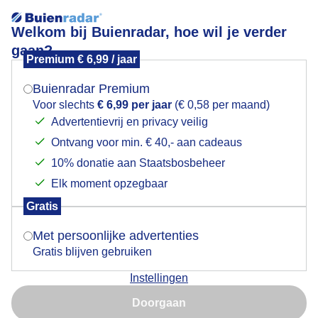
Welkom bij Buienradar, hoe wil je verder
gaan?
Premium € 6,99 / jaar
Mogen we je locatie gebruiken voor het
Zonsopkomst
weer?
Buienradar Premium
Voor slechts
€ 6,99 per jaar
(€ 0,58 per maand)
Advertentievrij en privacy veilig
Ontvang voor min. € 40,- aan cadeaus
Indien je hier nog geen akkoord op hebt gegeven,
verschijnt er zo een pop-up uit je browser waarin
10% donatie aan Staatsbosbeheer
deze toestemming gevraagd wordt.
Elk moment opzegbaar
Gratis
Is goed, toon de popup
Met persoonlijke advertenties
Gratis blijven gebruiken
Instellingen
Nu niet, misschien later
Maar er zijn veel wolken beetje zon maakt ook een
Doorgaan
regenboog
Gebruik je Safari en wil je niet elke dag deze pop-up zien?