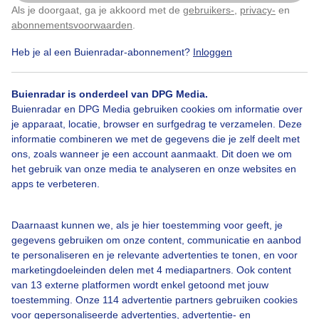
Als je doorgaat, ga je akkoord met de
gebruikers-
,
privacy-
en
Klik
hier
om dit aan te passen
abonnementsvoorwaarden
.
Door: Corry van Daalen
Gemaakt: 08-07-2025, 39x bekeken
Heb je al een Buienradar-abonnement?
Inloggen
Buienradar is onderdeel van DPG Media.
Zon
Wolken
Buienradar en DPG Media gebruiken cookies om informatie over
je apparaat, locatie, browser en surfgedrag te verzamelen. Deze
informatie combineren we met de gegevens die je zelf deelt met
ons, zoals wanneer je een account aanmaakt. Dit doen we om
Bekijk slideshow
het gebruik van onze media te analyseren en onze websites en
apps te verbeteren.
Daarnaast kunnen we, als je hier toestemming voor geeft, je
gegevens gebruiken om onze content, communicatie en aanbod
Een moment geduld aub...
te personaliseren en je relevante advertenties te tonen, en voor
marketingdoeleinden delen met 4 mediapartners. Ook content
van 13 externe platformen wordt enkel getoond met jouw
toestemming. Onze 114 advertentie partners gebruiken cookies
voor gepersonaliseerde advertenties, advertentie- en