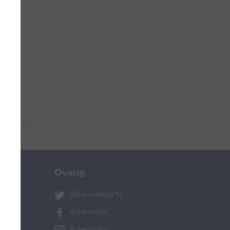
 aub...
Overig
@BuienradarNL
Buienradar
Buienradar