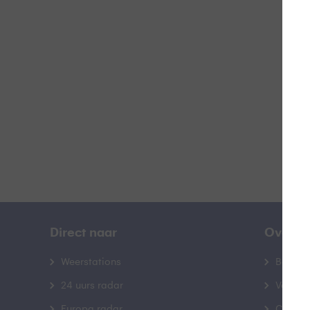
Z
B
Direct naar
Over B
Weerstations
Bedrij
24 uurs radar
Veelge
Europa radar
Contac