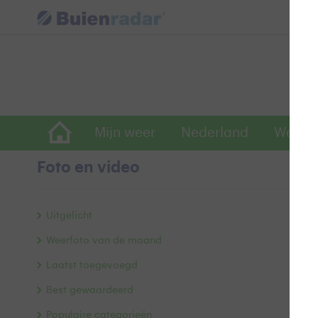
Mijn weer
Nederland
Wereld
Foto en video
ro
Uitgelicht
Weerfoto van de maand
Laatst toegevoegd
Best gewaardeerd
Populaire categorieën