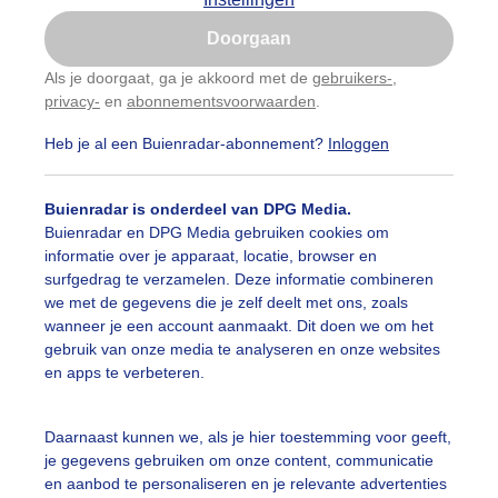
Is goed, toon de popup
Doorgaan
Nu niet, misschien later
Als je doorgaat, ga je akkoord met de
gebruikers-
,
privacy-
en
abonnementsvoorwaarden
.
Gebruik je Safari en wil je niet elke dag deze pop-up
zien?
Heb je al een Buienradar-abonnement?
Inloggen
Klik
hier
om dit aan te passen
Buienradar is onderdeel van DPG Media.
Buienradar en DPG Media gebruiken cookies om
informatie over je apparaat, locatie, browser en
surfgedrag te verzamelen. Deze informatie combineren
we met de gegevens die je zelf deelt met ons, zoals
wanneer je een account aanmaakt. Dit doen we om het
gebruik van onze media te analyseren en onze websites
en apps te verbeteren.
s vanmorgen nog even lekker om de polder in te gaan
Daarnaast kunnen we, als je hier toestemming voor geeft,
je gegevens gebruiken om onze content, communicatie
r: Tineke Bos-Brink
Gemaakt: 30-06-2025, 55x bekeken
en aanbod te personaliseren en je relevante advertenties