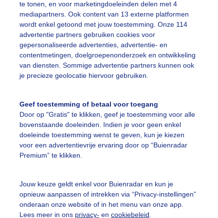
te tonen, en voor marketingdoeleinden delen met 4
mediapartners. Ook content van 13 externe platformen
omer
wordt enkel getoond met jouw toestemming. Onze 114
advertentie partners gebruiken cookies voor
gepersonaliseerde advertenties, advertentie- en
ekijk slideshow
contentmetingen, doelgroepenonderzoek en ontwikkeling
van diensten. Sommige advertentie partners kunnen ook
je precieze geolocatie hiervoor gebruiken.
Geef toestemming of betaal voor toegang
Door op "Gratis" te klikken, geef je toestemming voor alle
Een moment geduld
bovenstaande doeleinden. Indien je voor geen enkel
doeleinde toestemming wenst te geven, kun je kiezen
voor een advertentievrije ervaring door op “Buienradar
Premium” te klikken.
uienradar
Mijn weer
Jouw keuze geldt enkel voor Buienradar en kun je
fsgegevens
De Bilt
opnieuw aanpassen of intrekken via “Privacy-instellingen”
stelde vragen
onderaan onze website of in het menu van onze app.
Lees meer in ons
privacy-
en
cookiebeleid
.
t