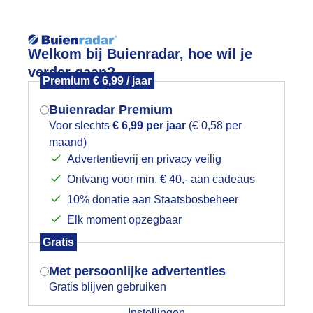
Reisinforma
Welkom bij Buienradar, hoe wil je
verder gaan?
Premium € 6,99 / jaar
Buienradar Premium
Voor slechts
€ 6,99 per jaar
(€ 0,58 per
wijd
Foto en video
Weerzine
maand)
Mogen we je locatie gebruiken voor
Advertentievrij en privacy veilig
het weer?
Zoeken in 
Ontvang voor min. € 40,- aan cadeaus
10% donatie aan Staatsbosbeheer
ndje in de polder
Elk moment opzegbaar
Indien je hier nog geen akkoord op hebt
Gratis
gegeven, verschijnt er zo een pop-up uit
je browser waarin deze toestemming
Met persoonlijke advertenties
gevraagd wordt.
Gratis blijven gebruiken
Instellingen