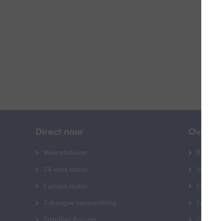
B
Direct naar
Over B
Weerstations
Bedrij
24 uurs radar
Veelge
Europa radar
Contac
7-daagse verwachting
Toegank
Satelliet Europa
Gebrui