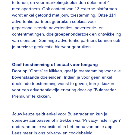
te tonen, en voor marketingdoeleinden delen met 4
mediapartners. Ook content van 13 externe platformen
ekijk slideshow
wordt enkel getoond met jouw toestemming. Onze 114
advertentie partners gebruiken cookies voor
gepersonaliseerde advertenties, advertentie- en
contentmetingen, doelgroepenonderzoek en ontwikkeling
van diensten. Sommige advertentie partners kunnen ook
je precieze geolocatie hiervoor gebruiken.
Een moment geduld
Geef toestemming of betaal voor toegang
Door op "Gratis" te klikken, geef je toestemming voor alle
bovenstaande doeleinden. Indien je voor geen enkel
uienradar
Mijn weer
doeleinde toestemming wenst te geven, kun je kiezen
voor een advertentievrije ervaring door op “Buienradar
fsgegevens
De Bilt
Premium” te klikken.
stelde vragen
Jouw keuze geldt enkel voor Buienradar en kun je
t
opnieuw aanpassen of intrekken via “Privacy-instellingen”
elijkheid
onderaan onze website of in het menu van onze app.
Lees meer in ons
privacy-
en
cookiebeleid
.
kersvoorwaarden