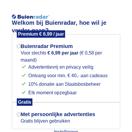
Reisinforma
Lees meer.
Welkom bij Buienradar, hoe wil je
verder gaan?
Premium € 6,99 / jaar
wijd
Foto en video
Weerzine
Buienradar Premium
Zoeken in 
Voor slechts
€ 6,99 per jaar
(€ 0,58 per
maand)
Mogen we je locatie gebruiken voor
rond heet en droog 37 graden
Advertentievrij en privacy veilig
het weer?
Ontvang voor min. € 40,- aan cadeaus
10% donatie aan Staatsbosbeheer
Elk moment opzegbaar
Indien je hier nog geen akkoord op hebt
Gratis
gegeven, verschijnt er zo een pop-up uit
je browser waarin deze toestemming
Met persoonlijke advertenties
gevraagd wordt.
Gratis blijven gebruiken
Instellingen