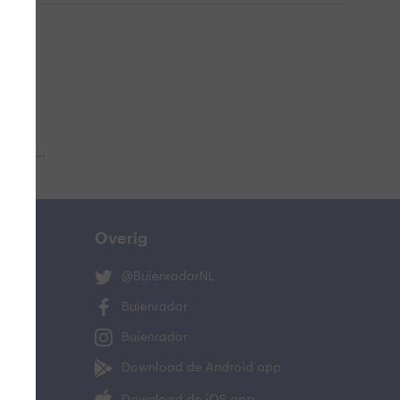
 aub...
Overig
@BuienradarNL
Buienradar
Buienradar
Download de Android app
Download de iOS app