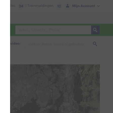
tie:
Files
| Treinmeldingen
Mijn Account
24
12
foto & video: