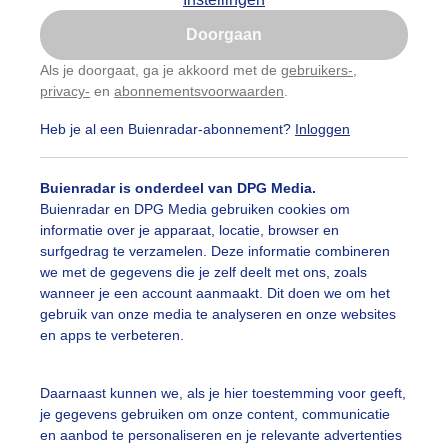
Is goed, toon de popup
Doorgaan
Nu niet, misschien later
Als je doorgaat, ga je akkoord met de
gebruikers-
,
privacy-
en
abonnementsvoorwaarden
.
Gebruik je Safari en wil je niet elke dag deze pop-up
zien?
Heb je al een Buienradar-abonnement?
Inloggen
Klik
hier
om dit aan te passen
Buienradar is onderdeel van DPG Media.
Buienradar en DPG Media gebruiken cookies om
informatie over je apparaat, locatie, browser en
surfgedrag te verzamelen. Deze informatie combineren
we met de gegevens die je zelf deelt met ons, zoals
wanneer je een account aanmaakt. Dit doen we om het
gebruik van onze media te analyseren en onze websites
g heter aan de grond met droogtescheuren
en apps te verbeteren.
r: Janneke Middendorp
Gemaakt: 30-06-2025, 82x bekeken
Daarnaast kunnen we, als je hier toestemming voor geeft,
roogtescheuren
Heet
Zon
je gegevens gebruiken om onze content, communicatie
en aanbod te personaliseren en je relevante advertenties