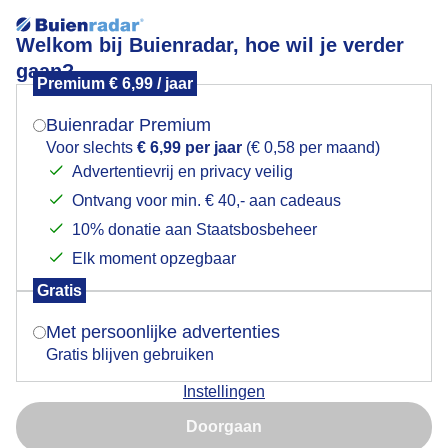
Welkom bij Buienradar, hoe wil je verder
gaan?
Premium € 6,99 / jaar
Mogen we je locatie gebruiken voor het
zon/ wind/ wolken
weer?
Buienradar Premium
Voor slechts
€ 6,99 per jaar
(€ 0,58 per maand)
Advertentievrij en privacy veilig
Ontvang voor min. € 40,- aan cadeaus
Indien je hier nog geen akkoord op hebt gegeven,
verschijnt er zo een pop-up uit je browser waarin
10% donatie aan Staatsbosbeheer
deze toestemming gevraagd wordt.
Elk moment opzegbaar
Gratis
Is goed, toon de popup
Met persoonlijke advertenties
Gratis blijven gebruiken
Instellingen
Nu niet, misschien later
Doorgaan
Gebruik je Safari en wil je niet elke dag deze pop-up zien?