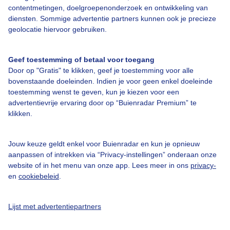
contentmetingen, doelgroepenonderzoek en ontwikkeling van
diensten. Sommige advertentie partners kunnen ook je precieze
geolocatie hiervoor gebruiken.
Over Buienradar
Geef toestemming of betaal voor toegang
Bedrijfsgegevens
Door op "Gratis" te klikken, geef je toestemming voor alle
bovenstaande doeleinden. Indien je voor geen enkel doeleinde
Veelgestelde vragen
toestemming wenst te geven, kun je kiezen voor een
Contact
advertentievrije ervaring door op “Buienradar Premium” te
klikken.
Toegankelijkheid
Gebruikersvoorwaarden
Jouw keuze geldt enkel voor Buienradar en kun je opnieuw
aanpassen of intrekken via “Privacy-instellingen” onderaan onze
Adverteren
website of in het menu van onze app. Lees meer in ons
privacy-
Buienradar Team
en
cookiebeleid
.
Privacy beleid
Lijst met advertentiepartners
Cookie beleid
Privacy instellingen