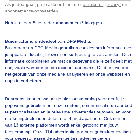
zonnig/ wind/ wolkenluchten
Als je doorgaat, ga je akkoord met de
gebruikers-
,
privacy-
en
Klik
hier
om dit aan te passen
abonnementsvoorwaarden
.
Door: Marij Bouwers
Gemaakt: 24-06-2025, 57x bekeken
Heb je al een Buienradar-abonnement?
Inloggen
Buienradar is onderdeel van DPG Media.
Buienradar en DPG Media gebruiken cookies om informatie over
Zon
Wolken
Wind
je apparaat, locatie, browser en surfgedrag te verzamelen. Deze
informatie combineren we met de gegevens die je zelf deelt met
ons, zoals wanneer je een account aanmaakt. Dit doen we om
Bekijk slideshow
het gebruik van onze media te analyseren en onze websites en
apps te verbeteren.
Daarnaast kunnen we, als je hier toestemming voor geeft, je
gegevens gebruiken om onze content, communicatie en aanbod
te personaliseren en je relevante advertenties te tonen, en voor
Een moment geduld aub...
marketingdoeleinden delen met 4 mediapartners. Ook content
van 13 externe platformen wordt enkel getoond met jouw
toestemming. Onze 114 advertentie partners gebruiken cookies
voor gepersonaliseerde advertenties, advertentie- en