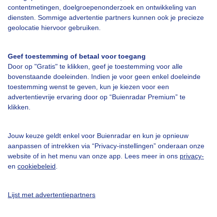
contentmetingen, doelgroepenonderzoek en ontwikkeling van
diensten. Sommige advertentie partners kunnen ook je precieze
geolocatie hiervoor gebruiken.
Over Buienradar
Geef toestemming of betaal voor toegang
Door op "Gratis" te klikken, geef je toestemming voor alle
Bedrijfsgegevens
bovenstaande doeleinden. Indien je voor geen enkel doeleinde
toestemming wenst te geven, kun je kiezen voor een
Veelgestelde vragen
advertentievrije ervaring door op “Buienradar Premium” te
Contact
klikken.
Toegankelijkheid
Jouw keuze geldt enkel voor Buienradar en kun je opnieuw
Gebruikersvoorwaarden
aanpassen of intrekken via “Privacy-instellingen” onderaan onze
Adverteren
website of in het menu van onze app. Lees meer in ons
privacy-
en
cookiebeleid
.
Buienradar Team
Privacy beleid
Lijst met advertentiepartners
Cookie beleid