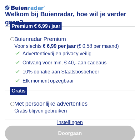
Welkom bij Buienradar, hoe wil je verder
gaan?
Premium € 6,99 / jaar
Mogen we je locatie gebruiken voor het
Zon en wolkenvelden
weer?
Buienradar Premium
Voor slechts
€ 6,99 per jaar
(€ 0,58 per maand)
Advertentievrij en privacy veilig
Ontvang voor min. € 40,- aan cadeaus
Indien je hier nog geen akkoord op hebt gegeven,
verschijnt er zo een pop-up uit je browser waarin
10% donatie aan Staatsbosbeheer
deze toestemming gevraagd wordt.
Elk moment opzegbaar
Gratis
Is goed, toon de popup
Met persoonlijke advertenties
Gratis blijven gebruiken
Instellingen
Nu niet, misschien later
Doorgaan
Gebruik je Safari en wil je niet elke dag deze pop-up zien?