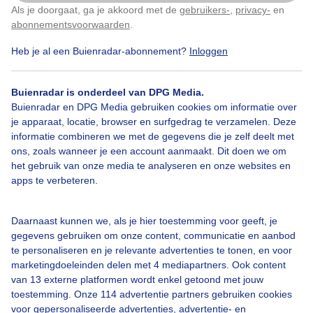
Zojuist in de polder bij Kats Zeeland
Als je doorgaat, ga je akkoord met de
gebruikers-
,
privacy-
en
Klik
hier
om dit aan te passen
abonnementsvoorwaarden
.
Door: Geeske Harkema
Gemaakt: 24-06-2025, 156x bekeken
Heb je al een Buienradar-abonnement?
Inloggen
1
Buienradar is onderdeel van DPG Media.
Buienradar en DPG Media gebruiken cookies om informatie over
Wolkenvelden
Zon
je apparaat, locatie, browser en surfgedrag te verzamelen. Deze
informatie combineren we met de gegevens die je zelf deelt met
ons, zoals wanneer je een account aanmaakt. Dit doen we om
het gebruik van onze media te analyseren en onze websites en
Bekijk slideshow
apps te verbeteren.
Daarnaast kunnen we, als je hier toestemming voor geeft, je
gegevens gebruiken om onze content, communicatie en aanbod
te personaliseren en je relevante advertenties te tonen, en voor
marketingdoeleinden delen met 4 mediapartners. Ook content
Een moment geduld aub...
van 13 externe platformen wordt enkel getoond met jouw
toestemming. Onze 114 advertentie partners gebruiken cookies
voor gepersonaliseerde advertenties, advertentie- en