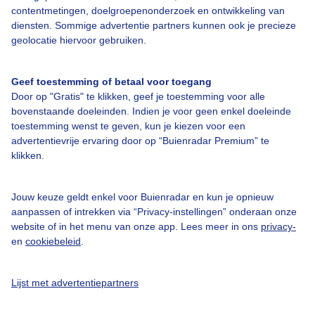
contentmetingen, doelgroepenonderzoek en ontwikkeling van
diensten. Sommige advertentie partners kunnen ook je precieze
geolocatie hiervoor gebruiken.
Over Buienradar
Geef toestemming of betaal voor toegang
Door op "Gratis" te klikken, geef je toestemming voor alle
Bedrijfsgegevens
bovenstaande doeleinden. Indien je voor geen enkel doeleinde
toestemming wenst te geven, kun je kiezen voor een
Veelgestelde vragen
advertentievrije ervaring door op “Buienradar Premium” te
Contact
klikken.
Toegankelijkheid
Jouw keuze geldt enkel voor Buienradar en kun je opnieuw
Gebruikersvoorwaarden
aanpassen of intrekken via “Privacy-instellingen” onderaan onze
website of in het menu van onze app. Lees meer in ons
privacy-
Adverteren
en
cookiebeleid
.
Buienradar Team
Privacy beleid
Lijst met advertentiepartners
Cookie beleid