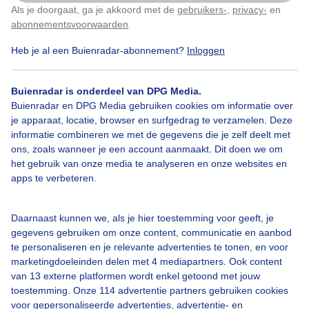
Hier in noord. Zoals je ziet ligt er laag een
Als je doorgaat, ga je akkoord met de
gebruikers-
,
privacy-
en
Klik
hier
om dit aan te passen
wolkenrand.
abonnementsvoorwaarden
.
Heb je al een Buienradar-abonnement?
Inloggen
Door: Christine Weston
Gemaakt: 19-06-2025, 31x bekeken
Buienradar is onderdeel van DPG Media.
Buienradar en DPG Media gebruiken cookies om informatie over
Natuur
Zon
Wolken
je apparaat, locatie, browser en surfgedrag te verzamelen. Deze
informatie combineren we met de gegevens die je zelf deelt met
ons, zoals wanneer je een account aanmaakt. Dit doen we om
het gebruik van onze media te analyseren en onze websites en
Bekijk slideshow
apps te verbeteren.
Daarnaast kunnen we, als je hier toestemming voor geeft, je
gegevens gebruiken om onze content, communicatie en aanbod
te personaliseren en je relevante advertenties te tonen, en voor
marketingdoeleinden delen met 4 mediapartners. Ook content
Een moment geduld aub...
van 13 externe platformen wordt enkel getoond met jouw
toestemming. Onze 114 advertentie partners gebruiken cookies
voor gepersonaliseerde advertenties, advertentie- en