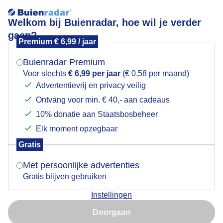
Welkom bij Buienradar, hoe wil je verder
gaan?
Premium € 6,99 / jaar
Mogen we je locatie gebruiken voor het
Nog niet helemaal wolkenloos
weer?
Buienradar Premium
Voor slechts
€ 6,99 per jaar
(€ 0,58 per maand)
Advertentievrij en privacy veilig
Ontvang voor min. € 40,- aan cadeaus
Indien je hier nog geen akkoord op hebt gegeven,
verschijnt er zo een pop-up uit je browser waarin
10% donatie aan Staatsbosbeheer
deze toestemming gevraagd wordt.
Elk moment opzegbaar
Gratis
Is goed, toon de popup
Met persoonlijke advertenties
Gratis blijven gebruiken
Instellingen
Nu niet, misschien later
Doorgaan
Gebruik je Safari en wil je niet elke dag deze pop-up zien?