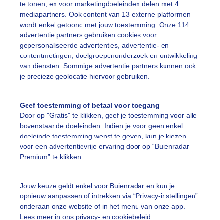
te tonen, en voor marketingdoeleinden delen met 4
mediapartners. Ook content van 13 externe platformen
omer
Zon
wordt enkel getoond met jouw toestemming. Onze 114
advertentie partners gebruiken cookies voor
gepersonaliseerde advertenties, advertentie- en
ekijk slideshow
contentmetingen, doelgroepenonderzoek en ontwikkeling
van diensten. Sommige advertentie partners kunnen ook
je precieze geolocatie hiervoor gebruiken.
Geef toestemming of betaal voor toegang
Door op "Gratis" te klikken, geef je toestemming voor alle
Een moment geduld
bovenstaande doeleinden. Indien je voor geen enkel
doeleinde toestemming wenst te geven, kun je kiezen
voor een advertentievrije ervaring door op “Buienradar
Premium” te klikken.
uienradar
Mijn weer
Jouw keuze geldt enkel voor Buienradar en kun je
fsgegevens
De Bilt
opnieuw aanpassen of intrekken via “Privacy-instellingen”
stelde vragen
onderaan onze website of in het menu van onze app.
Lees meer in ons
privacy-
en
cookiebeleid
.
t