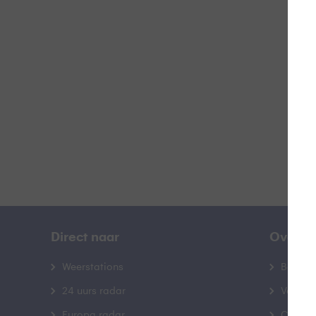
Z
B
Direct naar
Over B
Weerstations
Bedrij
24 uurs radar
Veelge
Europa radar
Contac