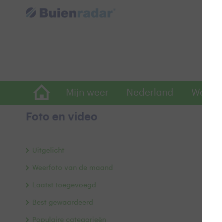
Mijn weer
Nederland
Wereld
Foto en video
E
Uitgelicht
Weerfoto van de maand
Laatst toegevoegd
Best gewaardeerd
Populaire categorieën