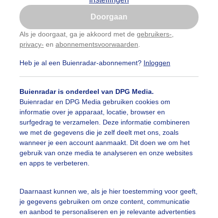
Is goed, toon de popup
Doorgaan
Nu niet, misschien later
Als je doorgaat, ga je akkoord met de
gebruikers-
,
privacy-
en
abonnementsvoorwaarden
.
Gebruik je Safari en wil je niet elke dag deze pop-up
zien?
Heb je al een Buienradar-abonnement?
Inloggen
Klik
hier
om dit aan te passen
Buienradar is onderdeel van DPG Media.
Buienradar en DPG Media gebruiken cookies om
informatie over je apparaat, locatie, browser en
surfgedrag te verzamelen. Deze informatie combineren
we met de gegevens die je zelf deelt met ons, zoals
wanneer je een account aanmaakt. Dit doen we om het
gebruik van onze media te analyseren en onze websites
en apps te verbeteren.
 is weer een mooie dag, 26 C en een lekker windje.
Daarnaast kunnen we, als je hier toestemming voor geeft,
je gegevens gebruiken om onze content, communicatie
r: Gijs Bastianen
Gemaakt: 18-06-2025, 22x bekeken
en aanbod te personaliseren en je relevante advertenties