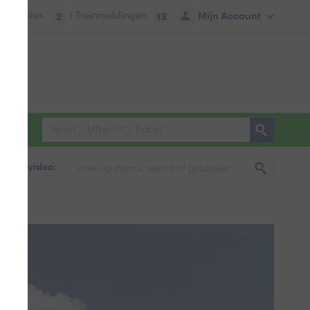
tie:
Files
| Treinmeldingen
Mijn Account
2
13
foto & video: