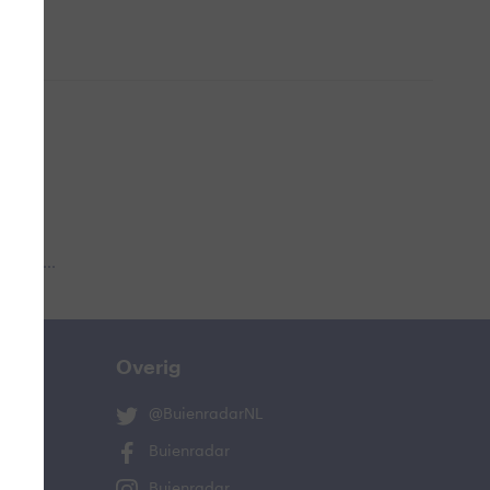
 aub...
Overig
@BuienradarNL
Buienradar
Buienradar