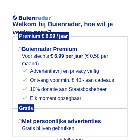
Reisinforma
Welkom bij Buienradar, hoe wil je
verder gaan?
Premium € 6,99 / jaar
Buienradar Premium
Voor slechts
€ 6,99 per jaar
(€ 0,58 per
wijd
Foto en video
Weerzine
maand)
Mogen we je locatie gebruiken voor
Advertentievrij en privacy veilig
het weer?
Zoeken in 
Ontvang voor min. € 40,- aan cadeaus
10% donatie aan Staatsbosbeheer
n van strak blauw naar half bewolkt
Elk moment opzegbaar
Indien je hier nog geen akkoord op hebt
Gratis
gegeven, verschijnt er zo een pop-up uit
je browser waarin deze toestemming
Met persoonlijke advertenties
gevraagd wordt.
Gratis blijven gebruiken
Instellingen