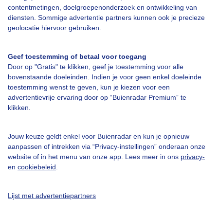
contentmetingen, doelgroepenonderzoek en ontwikkeling van
diensten. Sommige advertentie partners kunnen ook je precieze
Bedrijfsgegevens
geolocatie hiervoor gebruiken.
Veelgestelde vragen
Geef toestemming of betaal voor toegang
Contact
Door op "Gratis" te klikken, geef je toestemming voor alle
Toegankelijkheid
bovenstaande doeleinden. Indien je voor geen enkel doeleinde
toestemming wenst te geven, kun je kiezen voor een
Gebruikersvoorwaarden
advertentievrije ervaring door op “Buienradar Premium” te
klikken.
Adverteren
Buienradar Team
Jouw keuze geldt enkel voor Buienradar en kun je opnieuw
Privacy beleid
aanpassen of intrekken via “Privacy-instellingen” onderaan onze
website of in het menu van onze app. Lees meer in ons
privacy-
Cookie beleid
en
cookiebeleid
.
Privacy instellingen
Gratis weerdata
Lijst met advertentiepartners
@BuienradarNL