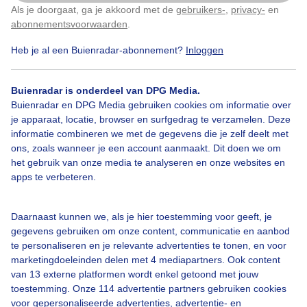
Als je doorgaat, ga je akkoord met de
gebruikers-
,
privacy-
en
Klik
hier
om dit aan te passen
abonnementsvoorwaarden
.
Heb je al een Buienradar-abonnement?
Inloggen
#blauwelucht
#strakblauwelucht
Zon
Buienradar is onderdeel van DPG Media.
Buienradar en DPG Media gebruiken cookies om informatie over
Bekijk slideshow
je apparaat, locatie, browser en surfgedrag te verzamelen. Deze
informatie combineren we met de gegevens die je zelf deelt met
ons, zoals wanneer je een account aanmaakt. Dit doen we om
het gebruik van onze media te analyseren en onze websites en
apps te verbeteren.
Een moment geduld aub...
Daarnaast kunnen we, als je hier toestemming voor geeft, je
gegevens gebruiken om onze content, communicatie en aanbod
te personaliseren en je relevante advertenties te tonen, en voor
marketingdoeleinden delen met 4 mediapartners. Ook content
van 13 externe platformen wordt enkel getoond met jouw
toestemming. Onze 114 advertentie partners gebruiken cookies
Over Buienradar
voor gepersonaliseerde advertenties, advertentie- en