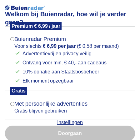
Welkom bij Buienradar, hoe wil je verder
gaan?
Premium € 6,99 / jaar
Mogen we je locatie gebruiken voor het
Strak blauwe lucht en zon boven de provincie
weer?
Groningen
Buienradar Premium
Voor slechts
€ 6,99 per jaar
(€ 0,58 per maand)
Advertentievrij en privacy veilig
Ontvang voor min. € 40,- aan cadeaus
Indien je hier nog geen akkoord op hebt gegeven,
verschijnt er zo een pop-up uit je browser waarin
10% donatie aan Staatsbosbeheer
deze toestemming gevraagd wordt.
Elk moment opzegbaar
Gratis
Is goed, toon de popup
Met persoonlijke advertenties
De zon schijnt vanuit een strak blauwe lucht over het
Gratis blijven gebruiken
Groninger wierde dorpje Niehove vanmiddag
Instellingen
Nu niet, misschien later
Door: Arnout Bolt
Gemaakt: 12-06-2025, 34x bekeken
Doorgaan
Gebruik je Safari en wil je niet elke dag deze pop-up zien?