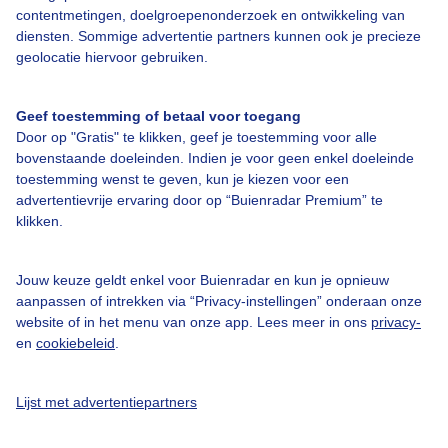
contentmetingen, doelgroepenonderzoek en ontwikkeling van
Een moment geduld aub...
diensten. Sommige advertentie partners kunnen ook je precieze
geolocatie hiervoor gebruiken.
Geef toestemming of betaal voor toegang
Door op "Gratis" te klikken, geef je toestemming voor alle
bovenstaande doeleinden. Indien je voor geen enkel doeleinde
toestemming wenst te geven, kun je kiezen voor een
Over Buienradar
advertentievrije ervaring door op “Buienradar Premium” te
klikken.
Bedrijfsgegevens
Veelgestelde vragen
Jouw keuze geldt enkel voor Buienradar en kun je opnieuw
aanpassen of intrekken via “Privacy-instellingen” onderaan onze
Contact
website of in het menu van onze app. Lees meer in ons
privacy-
Toegankelijkheid
en
cookiebeleid
.
Gebruikersvoorwaarden
Lijst met advertentiepartners
Adverteren
Buienradar Team