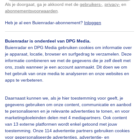
Als je doorgaat, ga je akkoord met de
gebruikers-
,
privacy-
en
Klik
hier
om dit aan te passen
abonnementsvoorwaarden
.
Langs de Oosterschelde bij Kats, Zeeland
Heb je al een Buienradar-abonnement?
Inloggen
Door: Geeske Harkema
Gemaakt: 22-05-2025, 163x bekeken
Buienradar is onderdeel van DPG Media.
Buienradar en DPG Media gebruiken cookies om informatie over
je apparaat, locatie, browser en surfgedrag te verzamelen. Deze
1
informatie combineren we met de gegevens die je zelf deelt met
Zon
Wolkenvelden
Weersverandering
ons, zoals wanneer je een account aanmaakt. Dit doen we om
het gebruik van onze media te analyseren en onze websites en
apps te verbeteren.
Zonsopkomst
Daarnaast kunnen we, als je hier toestemming voor geeft, je
gegevens gebruiken om onze content, communicatie en aanbod
Bekijk slideshow
te personaliseren en je relevante advertenties te tonen, en voor
marketingdoeleinden delen met 4 mediapartners. Ook content
van 13 externe platformen wordt enkel getoond met jouw
toestemming. Onze 114 advertentie partners gebruiken cookies
voor gepersonaliseerde advertenties, advertentie- en