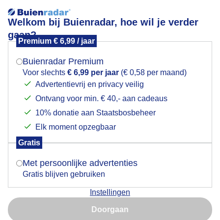
Welkom bij Buienradar, hoe wil je verder
gaan?
Premium € 6,99 / jaar
Mogen we je locatie gebruiken voor het
Lees meer.
weer?
Buienradar Premium
Zon en wolkenvelden; weersverandering op komst
Voor slechts
€ 6,99 per jaar
(€ 0,58 per maand)
Advertentievrij en privacy veilig
Ontvang voor min. € 40,- aan cadeaus
Indien je hier nog geen akkoord op hebt gegeven,
verschijnt er zo een pop-up uit je browser waarin
10% donatie aan Staatsbosbeheer
deze toestemming gevraagd wordt.
Elk moment opzegbaar
Gratis
Is goed, toon de popup
Met persoonlijke advertenties
Gratis blijven gebruiken
Instellingen
Nu niet, misschien later
Doorgaan
Gebruik je Safari en wil je niet elke dag deze pop-up zien?