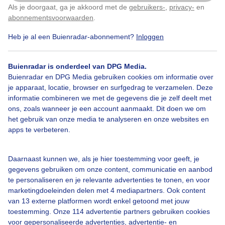
Als je doorgaat, ga je akkoord met de
gebruikers-
,
privacy-
en
Klik
hier
om dit aan te passen
abonnementsvoorwaarden
.
Heb je al een Buienradar-abonnement?
Inloggen
Lente
Zon
Dieren
Buienradar is onderdeel van DPG Media.
Buienradar en DPG Media gebruiken cookies om informatie over
Bekijk slideshow
je apparaat, locatie, browser en surfgedrag te verzamelen. Deze
informatie combineren we met de gegevens die je zelf deelt met
ons, zoals wanneer je een account aanmaakt. Dit doen we om
het gebruik van onze media te analyseren en onze websites en
apps te verbeteren.
Een moment geduld aub...
Daarnaast kunnen we, als je hier toestemming voor geeft, je
gegevens gebruiken om onze content, communicatie en aanbod
te personaliseren en je relevante advertenties te tonen, en voor
marketingdoeleinden delen met 4 mediapartners. Ook content
van 13 externe platformen wordt enkel getoond met jouw
toestemming. Onze 114 advertentie partners gebruiken cookies
voor gepersonaliseerde advertenties, advertentie- en
Over Buienradar