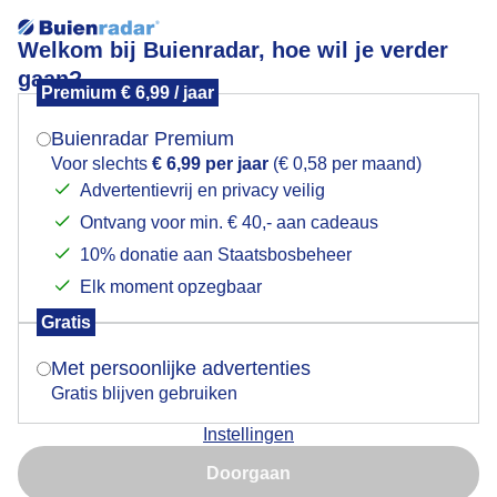
Welkom bij Buienradar, hoe wil je verder
gaan?
Premium € 6,99 / jaar
Mogen we je locatie gebruiken voor het
Schapen
weer?
Buienradar Premium
Voor slechts
€ 6,99 per jaar
(€ 0,58 per maand)
Advertentievrij en privacy veilig
Ontvang voor min. € 40,- aan cadeaus
Indien je hier nog geen akkoord op hebt gegeven,
verschijnt er zo een pop-up uit je browser waarin
10% donatie aan Staatsbosbeheer
deze toestemming gevraagd wordt.
Elk moment opzegbaar
Gratis
Is goed, toon de popup
Met persoonlijke advertenties
Gratis blijven gebruiken
Aan de wandel
Instellingen
Nu niet, misschien later
Door: Elly Bos
Gemaakt: 11-05-2025, 58x bekeken
Doorgaan
Gebruik je Safari en wil je niet elke dag deze pop-up zien?