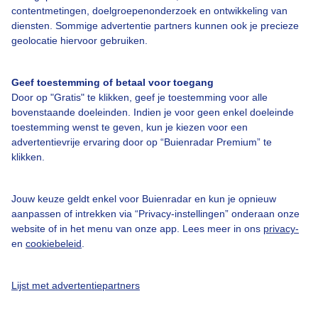
contentmetingen, doelgroepenonderzoek en ontwikkeling van
diensten. Sommige advertentie partners kunnen ook je precieze
Bedrijfsgegevens
geolocatie hiervoor gebruiken.
Veelgestelde vragen
Geef toestemming of betaal voor toegang
Contact
Door op "Gratis" te klikken, geef je toestemming voor alle
Toegankelijkheid
bovenstaande doeleinden. Indien je voor geen enkel doeleinde
toestemming wenst te geven, kun je kiezen voor een
Gebruikersvoorwaarden
advertentievrije ervaring door op “Buienradar Premium” te
klikken.
Adverteren
Buienradar Team
Jouw keuze geldt enkel voor Buienradar en kun je opnieuw
Privacy beleid
aanpassen of intrekken via “Privacy-instellingen” onderaan onze
website of in het menu van onze app. Lees meer in ons
privacy-
Cookie beleid
en
cookiebeleid
.
Privacy instellingen
Gratis weerdata
Lijst met advertentiepartners
@BuienradarNL