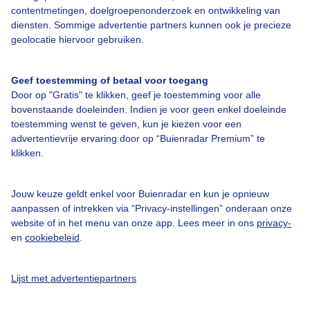
contentmetingen, doelgroepenonderzoek en ontwikkeling van
diensten. Sommige advertentie partners kunnen ook je precieze
Bedrijfsgegevens
geolocatie hiervoor gebruiken.
Veelgestelde vragen
Geef toestemming of betaal voor toegang
Contact
Door op "Gratis" te klikken, geef je toestemming voor alle
Toegankelijkheid
bovenstaande doeleinden. Indien je voor geen enkel doeleinde
toestemming wenst te geven, kun je kiezen voor een
Gebruikersvoorwaarden
advertentievrije ervaring door op “Buienradar Premium” te
klikken.
Adverteren
Buienradar Team
Jouw keuze geldt enkel voor Buienradar en kun je opnieuw
Privacy beleid
aanpassen of intrekken via “Privacy-instellingen” onderaan onze
website of in het menu van onze app. Lees meer in ons
privacy-
Cookie beleid
en
cookiebeleid
.
Privacy instellingen
Gratis weerdata
Lijst met advertentiepartners
@BuienradarNL