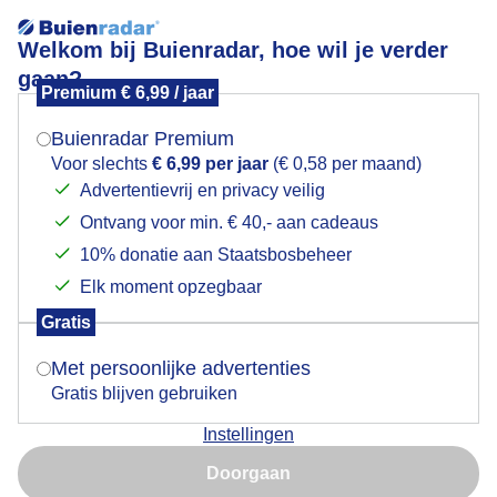
Welkom bij Buienradar, hoe wil je verder
gaan?
Premium € 6,99 / jaar
Mogen we je locatie gebruiken voor het
Zonnige ochtend
weer?
Buienradar Premium
Voor slechts
€ 6,99 per jaar
(€ 0,58 per maand)
Advertentievrij en privacy veilig
Ontvang voor min. € 40,- aan cadeaus
Indien je hier nog geen akkoord op hebt gegeven,
verschijnt er zo een pop-up uit je browser waarin
10% donatie aan Staatsbosbeheer
deze toestemming gevraagd wordt.
Elk moment opzegbaar
Gratis
Is goed, toon de popup
Met persoonlijke advertenties
Gratis blijven gebruiken
7 uur vanochtend De molen in de zon
Instellingen
Nu niet, misschien later
Door: Elly Bos
Gemaakt: 16-06-2025, 40x bekeken
Doorgaan
Gebruik je Safari en wil je niet elke dag deze pop-up zien?