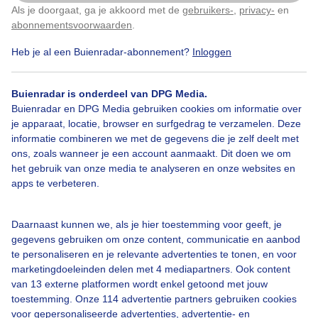
Als je doorgaat, ga je akkoord met de
gebruikers-
,
privacy-
en
Klik
hier
om dit aan te passen
abonnementsvoorwaarden
.
Heb je al een Buienradar-abonnement?
Inloggen
#molen
Lente
Zomer
Buienradar is onderdeel van DPG Media.
Buienradar en DPG Media gebruiken cookies om informatie over
Bekijk slideshow
je apparaat, locatie, browser en surfgedrag te verzamelen. Deze
informatie combineren we met de gegevens die je zelf deelt met
ons, zoals wanneer je een account aanmaakt. Dit doen we om
het gebruik van onze media te analyseren en onze websites en
apps te verbeteren.
Een moment geduld aub...
Daarnaast kunnen we, als je hier toestemming voor geeft, je
gegevens gebruiken om onze content, communicatie en aanbod
te personaliseren en je relevante advertenties te tonen, en voor
marketingdoeleinden delen met 4 mediapartners. Ook content
van 13 externe platformen wordt enkel getoond met jouw
toestemming. Onze 114 advertentie partners gebruiken cookies
voor gepersonaliseerde advertenties, advertentie- en
Over Buienradar