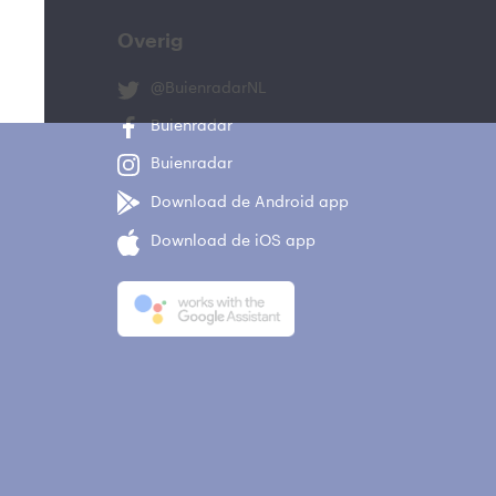
Overig
@BuienradarNL
Buienradar
Buienradar
Download de Android app
Download de iOS app