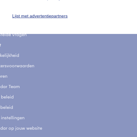
uienradar
Mijn weer
Lijst met advertentiepartners
fsgegevens
De Bilt
stelde vragen
t
elijkheid
kersvoorwaarden
eren
adar Team
 beleid
 beleid
 instellingen
adar op jouw website