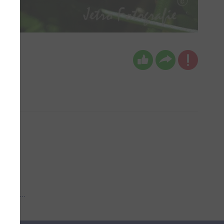
 aub...