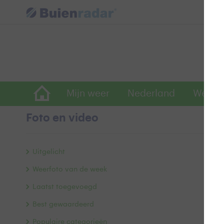
Mijn weer
Nederland
Wereld
Foto en video
Ma
Uitgelicht
Weerfoto van de week
Laatst toegevoegd
Best gewaardeerd
Populaire categorieën