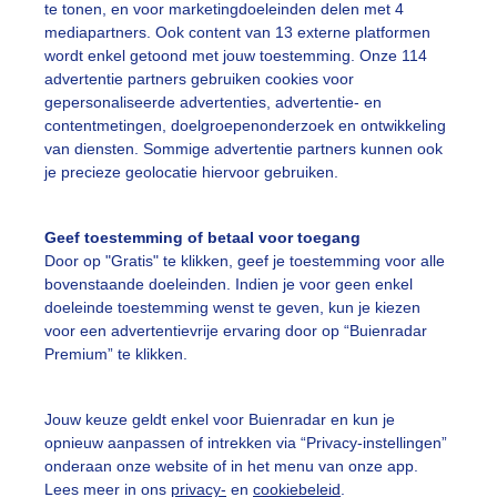
te tonen, en voor marketingdoeleinden delen met 4
mediapartners. Ook content van 13 externe platformen
wordt enkel getoond met jouw toestemming. Onze 114
advertentie partners gebruiken cookies voor
 heerlijke lentedag, het Madeliefje straalt!
gepersonaliseerde advertenties, advertentie- en
contentmetingen, doelgroepenonderzoek en ontwikkeling
r: Jetty Roedema
Gemaakt: 01-04-2025, 65x bekeken
van diensten. Sommige advertentie partners kunnen ook
je precieze geolocatie hiervoor gebruiken.
adeliefje
Lente
Zon
Geef toestemming of betaal voor toegang
Door op "Gratis" te klikken, geef je toestemming voor alle
bovenstaande doeleinden. Indien je voor geen enkel
ekijk slideshow
doeleinde toestemming wenst te geven, kun je kiezen
voor een advertentievrije ervaring door op “Buienradar
Premium” te klikken.
Jouw keuze geldt enkel voor Buienradar en kun je
Een moment geduld
opnieuw aanpassen of intrekken via “Privacy-instellingen”
onderaan onze website of in het menu van onze app.
Lees meer in ons
privacy-
en
cookiebeleid
.