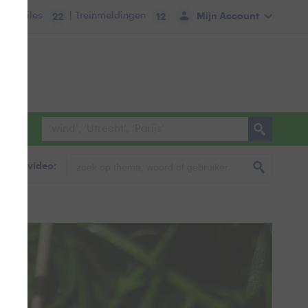
tie:
Files
| Treinmeldingen
Mijn Account
22
12
foto & video: