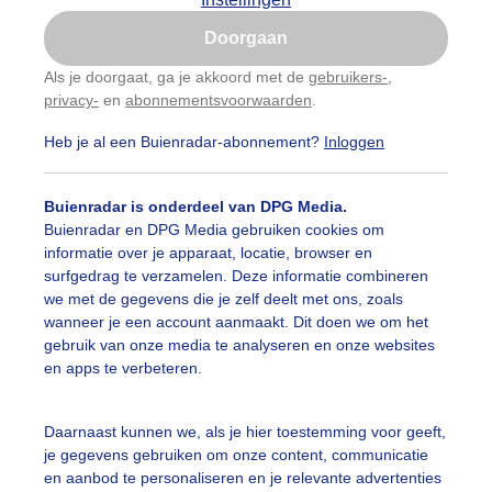
Is goed, toon de popup
Doorgaan
Nu niet, misschien later
Als je doorgaat, ga je akkoord met de
gebruikers-
,
privacy-
en
abonnementsvoorwaarden
.
Gebruik je Safari en wil je niet elke dag deze pop-up
zien?
Heb je al een Buienradar-abonnement?
Inloggen
Klik
hier
om dit aan te passen
Buienradar is onderdeel van DPG Media.
Buienradar en DPG Media gebruiken cookies om
informatie over je apparaat, locatie, browser en
surfgedrag te verzamelen. Deze informatie combineren
we met de gegevens die je zelf deelt met ons, zoals
wanneer je een account aanmaakt. Dit doen we om het
gebruik van onze media te analyseren en onze websites
en apps te verbeteren.
Daarnaast kunnen we, als je hier toestemming voor geeft,
je gegevens gebruiken om onze content, communicatie
en aanbod te personaliseren en je relevante advertenties