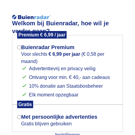
Reisinforma
Welkom bij Buienradar, hoe wil je
verder gaan?
Premium € 6,99 / jaar
Buienradar Premium
Voor slechts
€ 6,99 per jaar
(€ 0,58 per
wijd
Foto en video
Weerzine
maand)
Mogen we je locatie gebruiken voor
Advertentievrij en privacy veilig
het weer?
Zoeken in 
Ontvang voor min. € 40,- aan cadeaus
10% donatie aan Staatsbosbeheer
deliefje straalt.
Elk moment opzegbaar
Indien je hier nog geen akkoord op hebt
Gratis
gegeven, verschijnt er zo een pop-up uit
je browser waarin deze toestemming
Met persoonlijke advertenties
gevraagd wordt.
Gratis blijven gebruiken
Instellingen