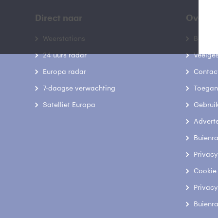
Direct naar
Over B
Weerstations
Bedrij
24 uurs radar
Veelge
Europa radar
Contac
7-daagse verwachting
Toegank
Satelliet Europa
Gebrui
Advert
Buienr
Privacy
Cookie
Privacy
Buienr