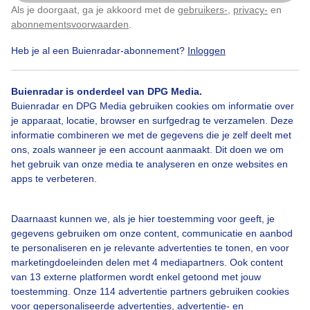
Zonnetje verliest het van de bewolking
Als je doorgaat, ga je akkoord met de
gebruikers-
,
privacy-
en
Klik
hier
om dit aan te passen
abonnementsvoorwaarden
.
Door: Jos Kruijthoff
Gemaakt: 05-02-2025, 111x bekeken
Heb je al een Buienradar-abonnement?
Inloggen
Buienradar is onderdeel van DPG Media.
Buienradar en DPG Media gebruiken cookies om informatie over
Winter
Zon
Wolken
je apparaat, locatie, browser en surfgedrag te verzamelen. Deze
informatie combineren we met de gegevens die je zelf deelt met
ons, zoals wanneer je een account aanmaakt. Dit doen we om
Bekijk slideshow
het gebruik van onze media te analyseren en onze websites en
apps te verbeteren.
Daarnaast kunnen we, als je hier toestemming voor geeft, je
gegevens gebruiken om onze content, communicatie en aanbod
te personaliseren en je relevante advertenties te tonen, en voor
Een moment geduld aub...
marketingdoeleinden delen met 4 mediapartners. Ook content
van 13 externe platformen wordt enkel getoond met jouw
toestemming. Onze 114 advertentie partners gebruiken cookies
voor gepersonaliseerde advertenties, advertentie- en