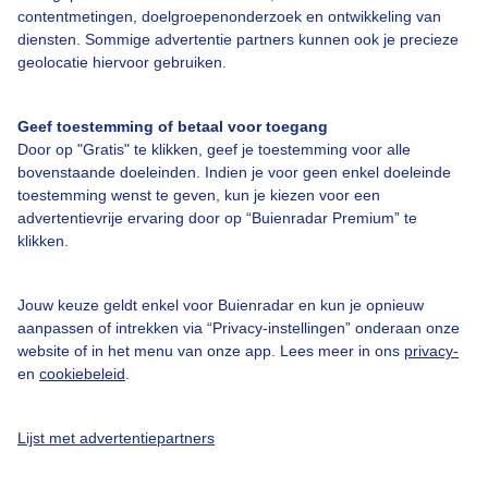
contentmetingen, doelgroepenonderzoek en ontwikkeling van
diensten. Sommige advertentie partners kunnen ook je precieze
geolocatie hiervoor gebruiken.
Over Buienradar
Geef toestemming of betaal voor toegang
Bedrijfsgegevens
Door op "Gratis" te klikken, geef je toestemming voor alle
bovenstaande doeleinden. Indien je voor geen enkel doeleinde
Veelgestelde vragen
toestemming wenst te geven, kun je kiezen voor een
Contact
advertentievrije ervaring door op “Buienradar Premium” te
klikken.
Toegankelijkheid
Gebruikersvoorwaarden
Jouw keuze geldt enkel voor Buienradar en kun je opnieuw
aanpassen of intrekken via “Privacy-instellingen” onderaan onze
Adverteren
website of in het menu van onze app. Lees meer in ons
privacy-
Buienradar Team
en
cookiebeleid
.
Privacy beleid
Lijst met advertentiepartners
Cookie beleid
Privacy instellingen