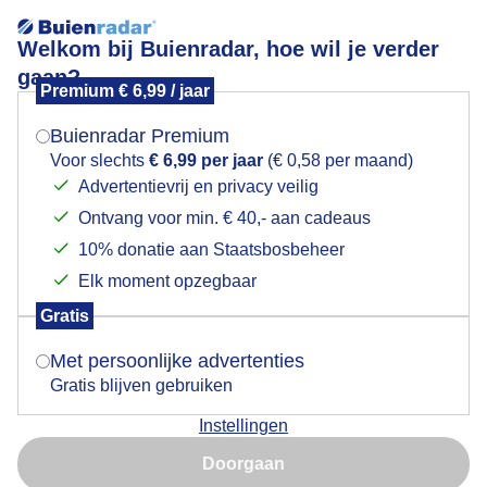
Welkom bij Buienradar, hoe wil je verder
gaan?
Premium € 6,99 / jaar
Mogen we je locatie gebruiken voor het
Flauw zonnetje
weer?
Buienradar Premium
Voor slechts
€ 6,99 per jaar
(€ 0,58 per maand)
Advertentievrij en privacy veilig
Ontvang voor min. € 40,- aan cadeaus
Indien je hier nog geen akkoord op hebt gegeven,
verschijnt er zo een pop-up uit je browser waarin
10% donatie aan Staatsbosbeheer
deze toestemming gevraagd wordt.
Elk moment opzegbaar
Gratis
Is goed, toon de popup
Met persoonlijke advertenties
Gratis blijven gebruiken
Instellingen
Nu niet, misschien later
Doorgaan
Gebruik je Safari en wil je niet elke dag deze pop-up zien?