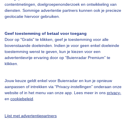
contentmetingen, doelgroepenonderzoek en ontwikkeling van
diensten. Sommige advertentie partners kunnen ook je precieze
geolocatie hiervoor gebruiken.
Geef toestemming of betaal voor toegang
Door op "Gratis" te klikken, geef je toestemming voor alle
Over Buienradar
bovenstaande doeleinden. Indien je voor geen enkel doeleinde
toestemming wenst te geven, kun je kiezen voor een
Bedrijfsgegevens
advertentievrije ervaring door op “Buienradar Premium” te
klikken.
Veelgestelde vragen
Contact
Jouw keuze geldt enkel voor Buienradar en kun je opnieuw
Toegankelijkheid
aanpassen of intrekken via “Privacy-instellingen” onderaan onze
website of in het menu van onze app. Lees meer in ons
privacy-
Gebruikersvoorwaarden
en
cookiebeleid
.
Adverteren
Buienradar Team
Lijst met advertentiepartners
Privacy beleid