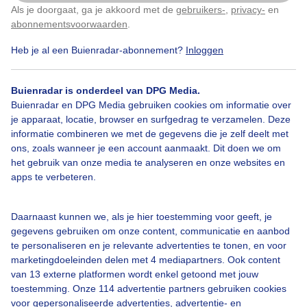
Als je doorgaat, ga je akkoord met de
gebruikers-
,
privacy-
en
Klik
hier
om dit aan te passen
abonnementsvoorwaarden
.
Vanmorgen serieuze wolken boven de polder van
Strijensas
Heb je al een Buienradar-abonnement?
Inloggen
Door: Jos Kruijthoff
Gemaakt: 15-05-2026, 22x bekeken
Buienradar is onderdeel van DPG Media.
Buienradar en DPG Media gebruiken cookies om informatie over
je apparaat, locatie, browser en surfgedrag te verzamelen. Deze
informatie combineren we met de gegevens die je zelf deelt met
ons, zoals wanneer je een account aanmaakt. Dit doen we om
Lente
Regen
Wolken
het gebruik van onze media te analyseren en onze websites en
apps te verbeteren.
Bekijk slideshow
Daarnaast kunnen we, als je hier toestemming voor geeft, je
gegevens gebruiken om onze content, communicatie en aanbod
te personaliseren en je relevante advertenties te tonen, en voor
marketingdoeleinden delen met 4 mediapartners. Ook content
van 13 externe platformen wordt enkel getoond met jouw
toestemming. Onze 114 advertentie partners gebruiken cookies
Een moment geduld aub...
voor gepersonaliseerde advertenties, advertentie- en