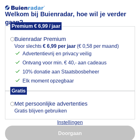
Welkom bij Buienradar, hoe wil je verder
gaan?
Premium € 6,99 / jaar
Mogen we je locatie gebruiken voor het
Lees meer.
weer?
Buienradar Premium
Donkere wolken in de polder
Voor slechts
€ 6,99 per jaar
(€ 0,58 per maand)
Advertentievrij en privacy veilig
Ontvang voor min. € 40,- aan cadeaus
Indien je hier nog geen akkoord op hebt gegeven,
verschijnt er zo een pop-up uit je browser waarin
10% donatie aan Staatsbosbeheer
deze toestemming gevraagd wordt.
Elk moment opzegbaar
Gratis
Is goed, toon de popup
Met persoonlijke advertenties
Gratis blijven gebruiken
Instellingen
Nu niet, misschien later
Doorgaan
Gebruik je Safari en wil je niet elke dag deze pop-up zien?