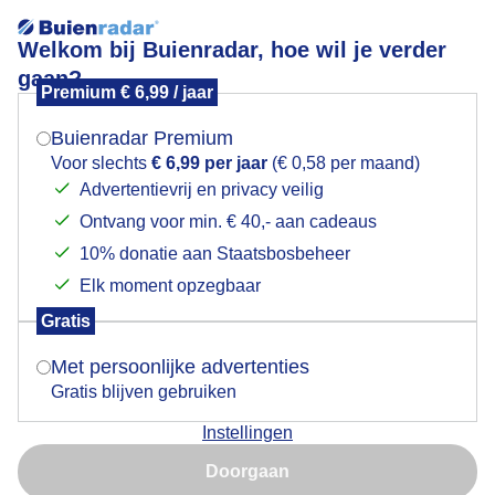
Welkom bij Buienradar, hoe wil je verder
gaan?
Premium € 6,99 / jaar
Mogen we je locatie gebruiken voor het
De polder ontwaakt...
weer?
Buienradar Premium
Voor slechts
€ 6,99 per jaar
(€ 0,58 per maand)
Advertentievrij en privacy veilig
Ontvang voor min. € 40,- aan cadeaus
Indien je hier nog geen akkoord op hebt gegeven,
verschijnt er zo een pop-up uit je browser waarin
10% donatie aan Staatsbosbeheer
deze toestemming gevraagd wordt.
Elk moment opzegbaar
Gratis
Is goed, toon de popup
Mooi beeld van de polder die "ontwaakt"
Met persoonlijke advertenties
vanmorgenvroeg op de fiets naar werk bij
Gratis blijven gebruiken
Hazerswoude-dorp
Instellingen
Nu niet, misschien later
Door: Ed Odijk
Gemaakt: 27-08-2024, 213x bekeken
Doorgaan
Gebruik je Safari en wil je niet elke dag deze pop-up zien?