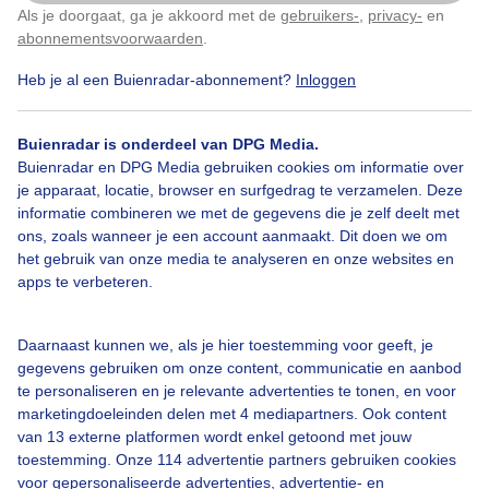
Als je doorgaat, ga je akkoord met de
gebruikers-
,
privacy-
en
Klik
hier
om dit aan te passen
abonnementsvoorwaarden
.
1
1
Heb je al een Buienradar-abonnement?
Inloggen
Zomer
Zon
Zonsopkomst
Buienradar is onderdeel van DPG Media.
Buienradar en DPG Media gebruiken cookies om informatie over
Bekijk slideshow
je apparaat, locatie, browser en surfgedrag te verzamelen. Deze
informatie combineren we met de gegevens die je zelf deelt met
ons, zoals wanneer je een account aanmaakt. Dit doen we om
het gebruik van onze media te analyseren en onze websites en
apps te verbeteren.
Een moment geduld aub...
Daarnaast kunnen we, als je hier toestemming voor geeft, je
gegevens gebruiken om onze content, communicatie en aanbod
te personaliseren en je relevante advertenties te tonen, en voor
marketingdoeleinden delen met 4 mediapartners. Ook content
van 13 externe platformen wordt enkel getoond met jouw
toestemming. Onze 114 advertentie partners gebruiken cookies
voor gepersonaliseerde advertenties, advertentie- en