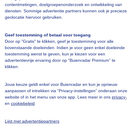
Over Buienradar
contentmetingen, doelgroepenonderzoek en ontwikkeling van
diensten. Sommige advertentie partners kunnen ook je precieze
geolocatie hiervoor gebruiken.
Bedrijfsgegevens
Veelgestelde vragen
Geef toestemming of betaal voor toegang
Contact
Door op "Gratis" te klikken, geef je toestemming voor alle
bovenstaande doeleinden. Indien je voor geen enkel doeleinde
Toegankelijkheid
toestemming wenst te geven, kun je kiezen voor een
Gebruikersvoorwaarden
advertentievrije ervaring door op “Buienradar Premium” te
klikken.
Adverteren
Buienradar Team
Jouw keuze geldt enkel voor Buienradar en kun je opnieuw
Privacy beleid
aanpassen of intrekken via “Privacy-instellingen” onderaan onze
website of in het menu van onze app. Lees meer in ons
privacy-
Cookie beleid
en
cookiebeleid
.
Privacy instellingen
Lijst met advertentiepartners
Gratis weerdata