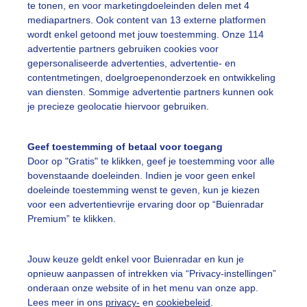
te tonen, en voor marketingdoeleinden delen met 4
mediapartners. Ook content van 13 externe platformen
ente
Zon
Wolken
wordt enkel getoond met jouw toestemming. Onze 114
advertentie partners gebruiken cookies voor
gepersonaliseerde advertenties, advertentie- en
ekijk slideshow
contentmetingen, doelgroepenonderzoek en ontwikkeling
van diensten. Sommige advertentie partners kunnen ook
je precieze geolocatie hiervoor gebruiken.
Geef toestemming of betaal voor toegang
Door op "Gratis" te klikken, geef je toestemming voor alle
Een moment geduld
bovenstaande doeleinden. Indien je voor geen enkel
doeleinde toestemming wenst te geven, kun je kiezen
voor een advertentievrije ervaring door op “Buienradar
Premium” te klikken.
uienradar
Mijn weer
Jouw keuze geldt enkel voor Buienradar en kun je
fsgegevens
De Bilt
opnieuw aanpassen of intrekken via “Privacy-instellingen”
stelde vragen
onderaan onze website of in het menu van onze app.
Lees meer in ons
privacy-
en
cookiebeleid
.
t