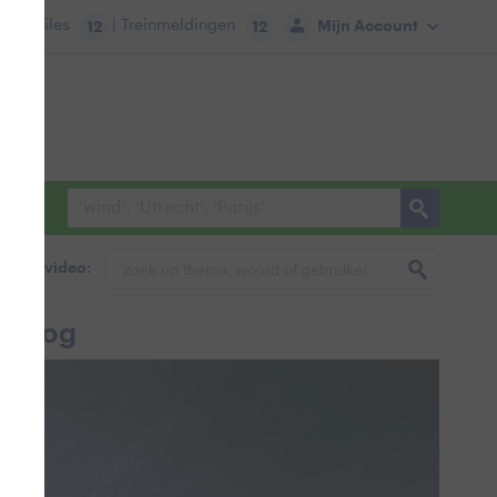
tie:
Files
| Treinmeldingen
Mijn Account
12
12
foto & video:
nikoog