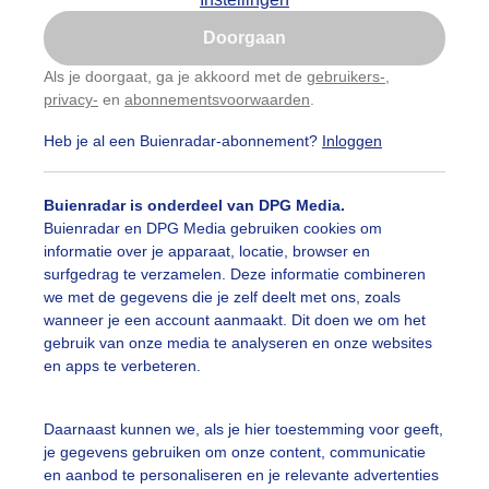
Is goed, toon de popup
Doorgaan
Nu niet, misschien later
Als je doorgaat, ga je akkoord met de
gebruikers-
,
privacy-
en
abonnementsvoorwaarden
.
Gebruik je Safari en wil je niet elke dag deze pop-up
zien?
Heb je al een Buienradar-abonnement?
Inloggen
Klik
hier
om dit aan te passen
Buienradar is onderdeel van DPG Media.
Buienradar en DPG Media gebruiken cookies om
informatie over je apparaat, locatie, browser en
surfgedrag te verzamelen. Deze informatie combineren
we met de gegevens die je zelf deelt met ons, zoals
wanneer je een account aanmaakt. Dit doen we om het
gebruik van onze media te analyseren en onze websites
en apps te verbeteren.
lkenstraat gezien vanaf strand Schiermonnikoog
Daarnaast kunnen we, als je hier toestemming voor geeft,
je gegevens gebruiken om onze content, communicatie
r: Martin Postmus
Gemaakt: 08-06-2024, 99x bekeken
en aanbod te personaliseren en je relevante advertenties