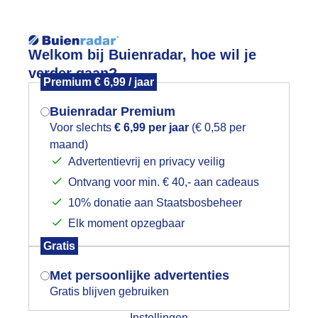
Reisinforma
Welkom bij Buienradar, hoe wil je
verder gaan?
Premium € 6,99 / jaar
Buienradar Premium
Voor slechts
€ 6,99 per jaar
(€ 0,58 per
wijd
Foto en video
Weerzine
maand)
Mogen we je locatie gebruiken voor
Advertentievrij en privacy veilig
het weer?
Zoeken in 
Ontvang voor min. € 40,- aan cadeaus
10% donatie aan Staatsbosbeheer
olkenstraat vanaf strand Schiermon
Elk moment opzegbaar
Indien je hier nog geen akkoord op hebt
Gratis
gegeven, verschijnt er zo een pop-up uit
je browser waarin deze toestemming
Met persoonlijke advertenties
gevraagd wordt.
Gratis blijven gebruiken
Instellingen