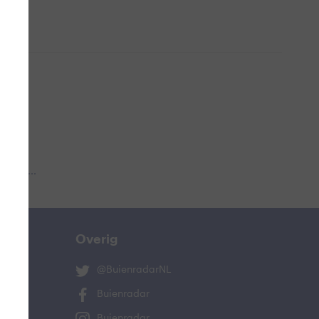
 aub...
Overig
@BuienradarNL
Buienradar
Buienradar