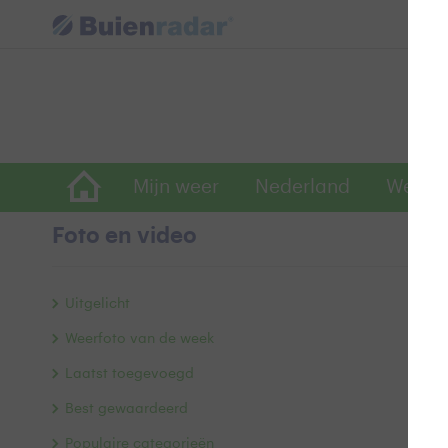
Mijn weer
Nederland
Wereld
Foto en video
W
Uitgelicht
Weerfoto van de week
Laatst toegevoegd
Best gewaardeerd
Populaire categorieën