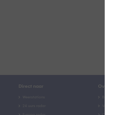
L
B
Direct naar
Over B
Weerstations
Bedrij
24 uurs radar
Veelge
Europa radar
Contac