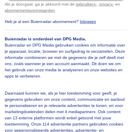
Als je doorgaat, ga je akkoord met de
gebruikers-
,
privacy-
en
Klik
hier
om dit aan te passen
abonnementsvoorwaarden
.
Heb je al een Buienradar-abonnement?
Inloggen
Mist
Winter
Regen
Buienradar is onderdeel van DPG Media.
Buienradar en DPG Media gebruiken cookies om informatie over
Bekijk slideshow
je apparaat, locatie, browser en surfgedrag te verzamelen. Deze
informatie combineren we met de gegevens die je zelf deelt met
ons, zoals wanneer je een account aanmaakt. Dit doen we om
het gebruik van onze media te analyseren en onze websites en
apps te verbeteren.
Een moment geduld aub...
Daarnaast kunnen we, als je hier toestemming voor geeft, je
gegevens gebruiken om onze content, communicatie en aanbod
te personaliseren en je relevante advertenties te tonen, en voor
marketingdoeleinden delen met 4 mediapartners. Ook content
van 13 externe platformen wordt enkel getoond met jouw
toestemming. Onze 114 advertentie partners gebruiken cookies
voor gepersonaliseerde advertenties, advertentie- en
Over Buienradar