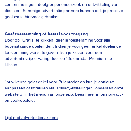
contentmetingen, doelgroepenonderzoek en ontwikkeling van
diensten. Sommige advertentie partners kunnen ook je precieze
Bedrijfsgegevens
geolocatie hiervoor gebruiken.
Veelgestelde vragen
Geef toestemming of betaal voor toegang
Contact
Door op "Gratis" te klikken, geef je toestemming voor alle
Toegankelijkheid
bovenstaande doeleinden. Indien je voor geen enkel doeleinde
toestemming wenst te geven, kun je kiezen voor een
Gebruikersvoorwaarden
advertentievrije ervaring door op “Buienradar Premium” te
klikken.
Adverteren
Buienradar Team
Jouw keuze geldt enkel voor Buienradar en kun je opnieuw
Privacy beleid
aanpassen of intrekken via “Privacy-instellingen” onderaan onze
website of in het menu van onze app. Lees meer in ons
privacy-
Cookie beleid
en
cookiebeleid
.
Privacy instellingen
Gratis weerdata
Lijst met advertentiepartners
@BuienradarNL