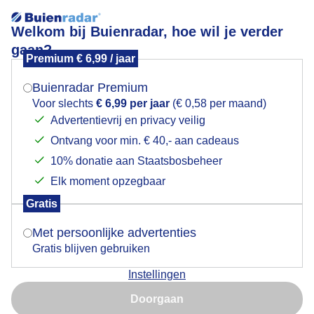
Welkom bij Buienradar, hoe wil je verder
gaan?
Premium € 6,99 / jaar
Mogen we je locatie gebruiken voor het
Mistig in Uithuizermeeden
weer?
Buienradar Premium
Voor slechts
€ 6,99 per jaar
(€ 0,58 per maand)
Advertentievrij en privacy veilig
Ontvang voor min. € 40,- aan cadeaus
Indien je hier nog geen akkoord op hebt gegeven,
verschijnt er zo een pop-up uit je browser waarin
10% donatie aan Staatsbosbeheer
deze toestemming gevraagd wordt.
Elk moment opzegbaar
Gratis
Is goed, toon de popup
Met persoonlijke advertenties
Gratis blijven gebruiken
Een hert in mistig Uithuizermeeden
Instellingen
Nu niet, misschien later
Door: Martin Postmus
Gemaakt: 20-12-2025, 85x bekeken
Doorgaan
Gebruik je Safari en wil je niet elke dag deze pop-up zien?